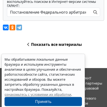
воспользуйтесь поиском в Интернет-версии системы
ГАРАНТ:
Показать все материалы
Мы обрабатываем локальные данные
браузера и используем инструменты
аналитики в целях улучшения и обеспечения
работоспособности сайта, статистических
© ООО "НПП "ГАРАНТ-СЕРВИС", 2026. Система ГАРАНТ
исследований и обзоров. Вы можете
выпускается с 1990 года. Компания "Гарант" и ее партнеры
запретить обработку указанных данных в
являются участниками Российской ассоциации правовой
настройках браузера. Пожалуйста,
информации ГАРАНТ.
ознакомьтесь с условиями их обработки
.
Портал ГАРАНТ.РУ зарегистрирован в качестве сетевого
Принять
издания Федеральной службой по надзору в сфере