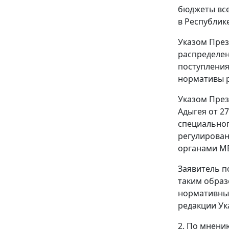
бюджеты все
в Республик
Указом През
распределен
поступления
нормативы р
Указом През
Адыгея от 2
специальног
регулирован
органами МВ
Заявитель п
таким образ
нормативные
редакции Ук
2. По мнени