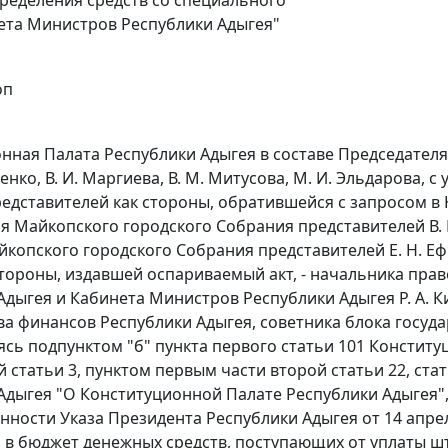
ета Министров Республики Адыгея"
оп
нная Палата Республики Адыгея в составе Председателя Т
енко, В. И. Маргиева, В. М. Митусова, М. И. Эльдарова,
едставителей как стороны, обратившейся с запросом в 
я Майкопского городского Собрания представителей В.
йкопского городского Собрания представителей Е. Н. Е
стороны, издавшей оспариваемый акт, - начальника пр
Адыгея и Кабинета Министров Республики Адыгея Р. А. 
а финансов Республики Адыгея, советника блока госуда
уясь
подпунктом "б" пункта первого статьи 101
Конституц
й статьи 3
,
пунктом первым части второй статьи 22
,
ста
Адыгея "О Конституционной Палате Республики Адыгея",
нности Указа Президента Республики Адыгея от 14 апре
 в бюджет денежных средств, поступающих от уплаты ш