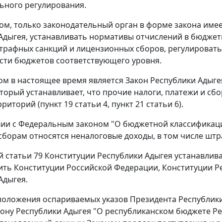
ьного регулирования.
ом, только законодательный орган в форме закона им
Адыгея, устанавливать нормативы отчислений в бюджеты
трафных санкций и лицензионных сборов, регулироват
сти бюджетов соответствующего уровня.
ом в настоящее время является Закон Республики Адыг
который устанавливает, что прочие налоги, платежи и с
иторий (пункт 19 статьи 4, пункт 21 статьи 6).
вии с
Федеральным законом
"О бюджетной классификаци
сборам относятся неналоговые доходы, в том числе шт
й статьи 79
Конституции Республики Адыгея устанавливае
ить
Конституции
Российской Федерации,
Конституции
Ре
Адыгея.
оложения оспариваемых указов Президента Республики
кону Республики Адыгея "О республиканском бюджете Ре