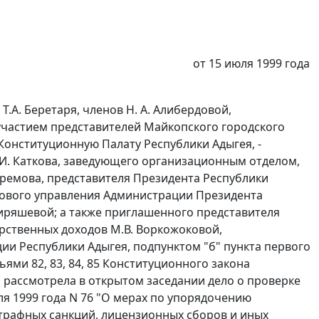
от 15 июля 1999 года
.А. Беретаря, членов Н. А. Алибердовой,
 с участием представителей Майкопского городского
Конституционную Палату Республики Адыгея, -
 И. Каткова, заведующего организационным отделом,
фремова, представителя Президента Республики
авового управления Администрации Президента
Киряшевой; а также приглашенного представителя
рственных доходов М.В. Воркожоковой,
ии Республики Адыгея,
подпунктом "б" пункта первого
тьями 82
,
83
,
84
,
85
Конституционного закона
 рассмотрела в открытом заседании дело о проверке
ля 1999 года N 76 "О мерах по упорядочению
трафных санкций, лицензионных сборов и иных