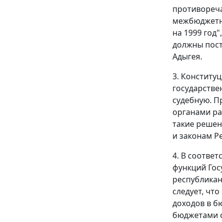
противореч
межбюджетны
на 1999 год
должны пост
Адыгея.
3. Конститу
государстве
судебную. П
органами ра
такие решен
и законам Р
4. В соответ
функций Гос
республикан
следует, чт
доходов в б
бюджетами с