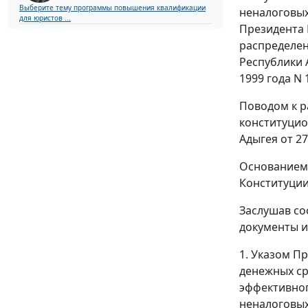
Выберите тему программы повышения квалификации
неналоговых
для юристов ...
Президента 
распределен
Республики 
1999 года N 
Поводом к р
конституцио
Адыгея от 27
Основанием 
Конституции
Заслушав со
документы и
1. Указом П
денежных ср
эффективног
неналоговых