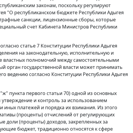
спубликанским законам, поскольку регулируют
ея "О республиканском бюджете Республики Адыгея
 штрафные санкции, лицензионные сборы, которые
пециальный счет Кабинета Министров Республики
 согласно
статье 7
Конституции Республики Адыгея
зделения на законодательную, исполнительную и
ие властных полномочий между самостоятельными
дый орган государственной власти может принимать
 его ведению согласно Конституции Республики Адыгея
,
"ж" пункта первого статьи 70
) одной из основных
ся утверждение и контроль за использованием
и иных платежей и порядка их взимания. Из этого
рмативы (проценты) отчислений от регулирующих
е доли (проценты) доходов, закрепленных за
ующие бюджет, традиционно относятся к сфере