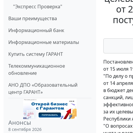
от 
"Экспресс Проверка"
пост
Ваши преимущества
Информационный банк
Информационные материалы
Купить систему ГАРАНТ
Постановлен
Телекоммуникационное
от 15 июля 1
обновление
"По делу о 
от 14 апрел
АНО ДПО «Образовательный
в бюджет де
центр ГАРАНТ»
санкций, ли
эффективног
за их целев
Республики А
Анонсы
"О вопросах
8 сентября 2026
учета и рас