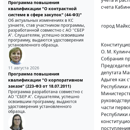
Программа повышения
счета Кабин
квалификации "О контрактной
системе в сфере закупок" (44-ФЗ)"
Об актуальных изменениях в КС
узнаете, став участником программы,
город Майк
разработанной совместно с АО ''СБЕР
А". Слушателям, успешно освоившим
программу, выдаются удостоверения
Конституцио
установленного образца.
О. М. Кулинч
Собрания пр
Председател
11 августа 2026
депутата Ма
Программа повышения
Адыгея как 
квалификации "О корпоративном
Республики 
заказе" (223-ФЗ от 18.07.2011)
Программа разработана совместно с
Министерств
АО ''СБЕР А". Слушателям, успешно
руководств
освоившим программу, выдаются
удостоверения установленного
части перво
образца.
Республики 
конституцио
поступления