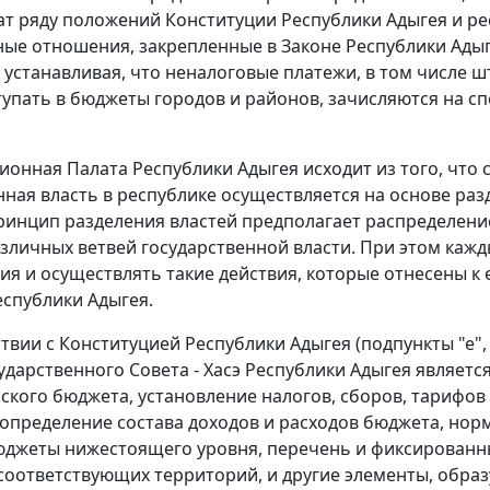
ат ряду положений
Конституции
Республики Адыгея и ре
е отношения, закрепленные в Законе Республики Адыг
", устанавливая, что неналоговые платежи, в том числе
упать в бюджеты городов и районов, зачисляются на с
ционная Палата Республики Адыгея исходит из того, что
нная власть в республике осуществляется на основе ра
ринцип разделения властей предполагает распределен
зличных ветвей государственной власти. При этом каж
ия и осуществлять такие действия, которые отнесены к
еспублики Адыгея.
ствии с
Конституцией
Республики Адыгея (
подпункты "е"
ударственного Совета - Хасэ Республики Адыгея являет
ского бюджета, установление налогов, сборов, тарифов 
о определение состава доходов и расходов бюджета, но
юджеты нижестоящего уровня, перечень и фиксированны
оответствующих территорий, и другие элементы, образ