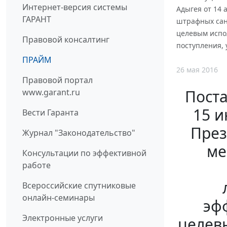
Интернет-версия системы
Адыгея от 14 
ГАРАНТ
штрафных сан
целевым испол
Правовой консалтинг
поступления, 
ПРАЙМ
26 мая 2016
Правовой портал
Поста
www.garant.ru
15 и
Вести Гаранта
През
Журнал "Законодательство"
ме
Консультации по эффективной
работе
Всероссийские спутниковые
онлайн-семинары
эф
Электронные услуги
целев