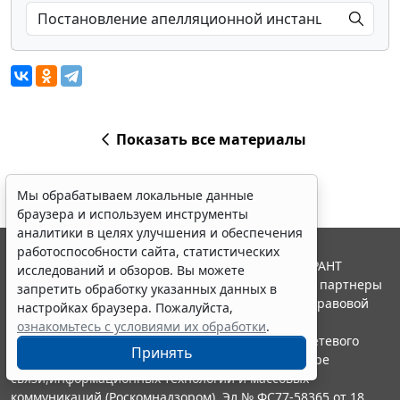
Показать все материалы
Мы обрабатываем локальные данные
браузера и используем инструменты
аналитики в целях улучшения и обеспечения
работоспособности сайта, статистических
© ООО "НПП "ГАРАНТ-СЕРВИС", 2026. Система ГАРАНТ
исследований и обзоров. Вы можете
выпускается с 1990 года. Компания "Гарант" и ее партнеры
запретить обработку указанных данных в
являются участниками Российской ассоциации правовой
настройках браузера. Пожалуйста,
информации ГАРАНТ.
ознакомьтесь с условиями их обработки
.
Портал ГАРАНТ.РУ зарегистрирован в качестве сетевого
Принять
издания Федеральной службой по надзору в сфере
связи,информационных технологий и массовых
коммуникаций (Роскомнадзором), Эл № ФС77-58365 от 18