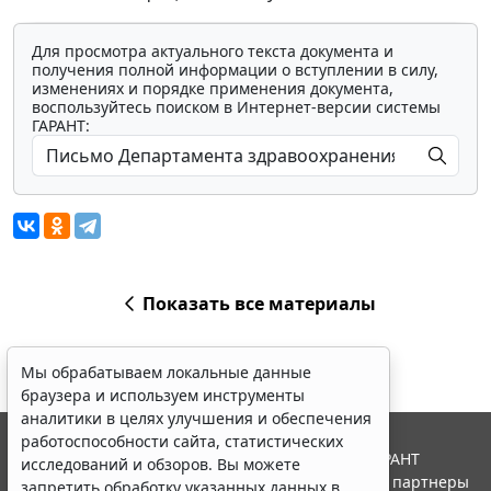
Для просмотра актуального текста документа и
получения полной информации о вступлении в силу,
изменениях и порядке применения документа,
воспользуйтесь поиском в Интернет-версии системы
ГАРАНТ:
Показать все материалы
Мы обрабатываем локальные данные
браузера и используем инструменты
аналитики в целях улучшения и обеспечения
работоспособности сайта, статистических
© ООО "НПП "ГАРАНТ-СЕРВИС", 2026. Система ГАРАНТ
исследований и обзоров. Вы можете
выпускается с 1990 года. Компания "Гарант" и ее партнеры
запретить обработку указанных данных в