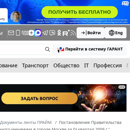
м
Войти
Eng
Перейти в систему ГАРАНТ
ование
Транспорт
Общество
IT
Профессия
П
Документы ленты ПРАЙМ
Постановление Правительства
ого минимума в городе Москве за IV квартал 2009 г."