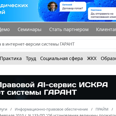
Демо
Семинары
Стать партнером
Клиента
Практика
Труд
Социальная сфера
ЖКХ
Образ
луги
Информационно-правовое обеспечение
ПРАЙМ
февраля 2010 г. N 133-ПП "Об установлении величины прожиточн