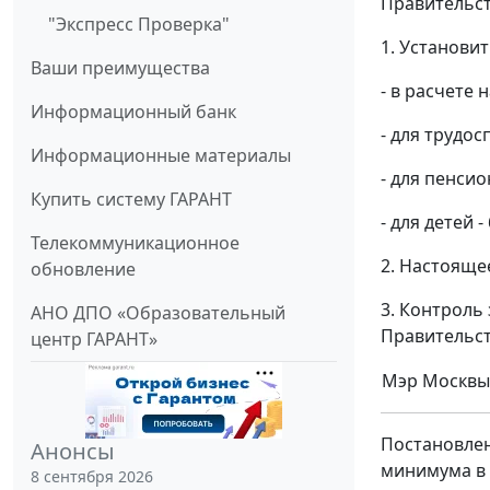
Правительст
"Экспресс Проверка"
1. Установи
Ваши преимущества
- в расчете 
Информационный банк
- для трудос
Информационные материалы
- для пенсио
Купить систему ГАРАНТ
- для детей -
Телекоммуникационное
2. Настояще
обновление
3. Контроль
АНО ДПО «Образовательный
Правительст
центр ГАРАНТ»
Мэр Москвы
Постановлен
Анонсы
минимума в г
8 сентября 2026