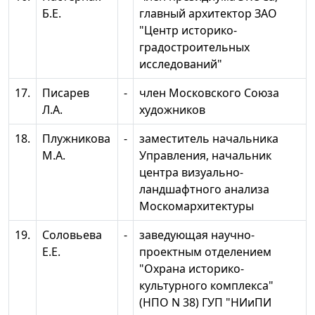
Б.Е.
главный архитектор ЗАО
"Центр историко-
градостроительных
исследований"
17.
Писарев
-
член Московского Союза
Л.А.
художников
18.
Плужникова
-
заместитель начальника
М.А.
Управления, начальник
центра визуально-
ландшафтного анализа
Москомархитектуры
19.
Соловьева
-
заведующая научно-
Е.Е.
проектным отделением
"Охрана историко-
культурного комплекса"
(НПО N 38) ГУП "НИиПИ