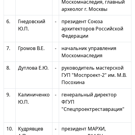
Москомнаследия, главный
археолог г. Москвы
6.
Гнедовский
-
президент Союза
Ю.П.
архитекторов Российской
Федерации
7.
Громов В.Е.
-
начальник управления
Москомнаследия
8.
Дутлова Е.Ю.
-
руководитель мастерской
ГУП "Моспроект-2" им. М.В.
Посохина
9.
Калиниченко
-
генеральный директор
Ю.П.
ФГУП
"Спецпроектреставрация"
10.
Кудрявцев
-
президент МАРХИ,