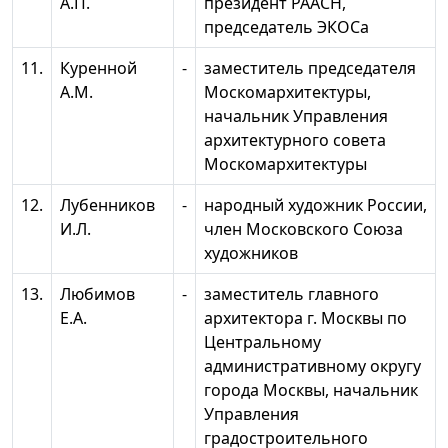
А.П.
президент РААСН,
председатель ЭКОСа
11.
Куренной
-
заместитель председателя
A.M.
Москомархитектуры,
начальник Управления
архитектурного совета
Москомархитектуры
12.
Лубенников
-
народный художник России,
И.Л.
член Московского Союза
художников
13.
Любимов
-
заместитель главного
Е.А.
архитектора г. Москвы по
Центральному
административному округу
города Москвы, начальник
Управления
градостроительного