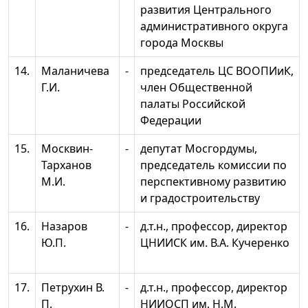
развития Центрального
административного округа
города Москвы
14.
Маланичева
-
председатель ЦС ВООПИиК,
Г.И.
член Общественной
палаты Российской
Федерации
15.
Москвин-
-
депутат Мосгордумы,
Тарханов
председатель комиссии по
М.И.
перспективному развитию
и градостроительству
16.
Назаров
-
д.т.н., профессор, директор
Ю.П.
ЦНИИСК им. В.А. Кучеренко
17.
Петрухин В.
-
д.т.н., профессор, директор
П.
НИИОСП им. Н.М.