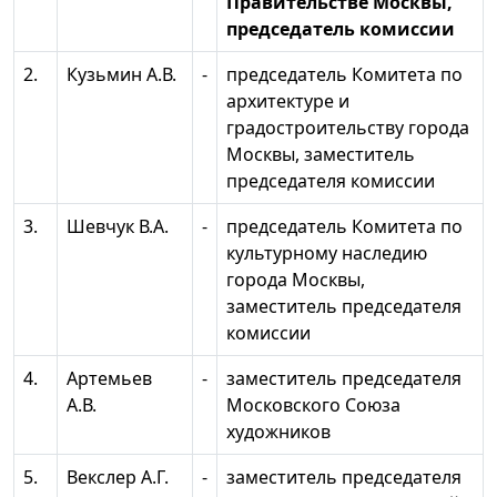
Правительстве Москвы,
председатель комиссии
2.
Кузьмин А.В.
-
председатель Комитета по
архитектуре и
градостроительству города
Москвы, заместитель
председателя комиссии
3.
Шевчук В.А.
-
председатель Комитета по
культурному наследию
города Москвы,
заместитель председателя
комиссии
4.
Артемьев
-
заместитель председателя
А.В.
Московского Союза
художников
5.
Векслер А.Г.
-
заместитель председателя