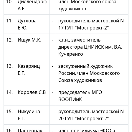
10.
Диллендорф
-
член Московского союза
А.Е.
художников
11.
Дутлова
-
руководитель мастерской N
Е.Ю.
17 ГУП "Моспроект-2"
12.
Ищук М.К.
-
к.т.н., заместитель
директора ЦНИИСК им. В.А.
Кучеренко
13.
Казарянц
-
заслуженный художник
Е.Г.
России, член Московского
Союза художников
14.
Королев С.В.
-
председатель МГО
ВООПИиК
15.
Никулина
-
руководитель мастерской N
Е.Г.
20 ГУП "Моспроект-2"
16.
Пастернак
-
член президиума ЭКОСа,