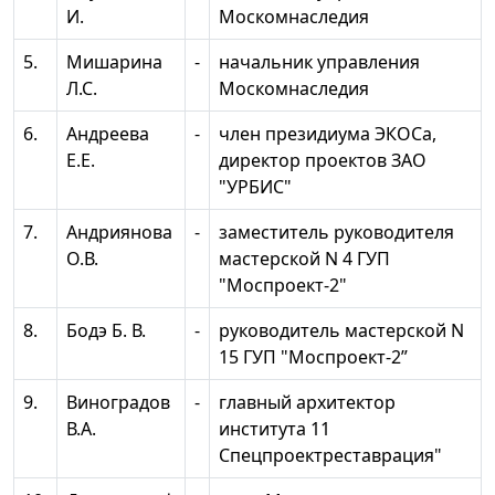
И.
Москомнаследия
5.
Мишарина
-
начальник управления
Л.С.
Москомнаследия
6.
Андреева
-
член президиума ЭКОСа,
Е.Е.
директор проектов ЗАО
"УРБИС"
7.
Андриянова
-
заместитель руководителя
О.В.
мастерской N 4 ГУП
"Моспроект-2"
8.
Бодэ Б. В.
-
руководитель мастерской N
15 ГУП "Моспроект-2”
9.
Виноградов
-
главный архитектор
В.А.
института 11
Спецпроектреставрация"