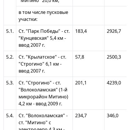
"Митино" 20,0 км,
в том числе пусковые
участки:
5.1.
Ст. "Парк Победы" - ст.
183,4
2926,7
"Кунцевская" 5,4 км -
ввод 2007 г.
5.2.
Ст. "Крылатское" - ст.
57,8
2500,3
"Строгино" 6,1 км -
ввод 2007 г.
5.3.
Ст. "Строгино" - ст.
201,1
4239,0
"Волоколамская" (1-й
микрорайон Митино)
4,2 км - ввод 2009 г.
5.4.
Ст. "Волоколамская" -
234,7
346,0
ст. "Митино" с
электродепо 4,3 км -