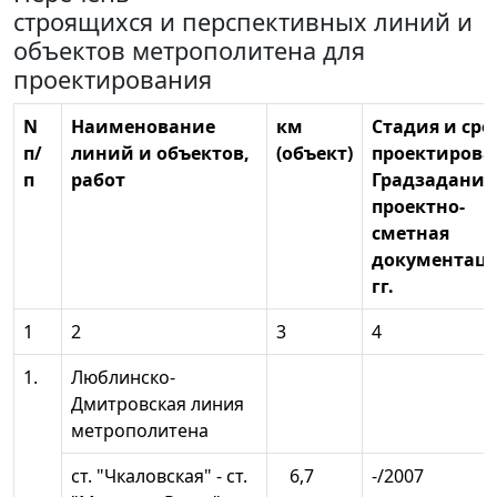
строящихся и перспективных линий и
объектов метрополитена для
проектирования
N
Наименование
км
Стадия и сро
п/
линий и объектов,
(объект)
проектирова
п
работ
Градзадание
проектно-
сметная
документац
гг.
1
2
3
4
1.
Люблинско-
Дмитровская линия
метрополитена
ст. "Чкаловская" - ст.
6,7
-/2007