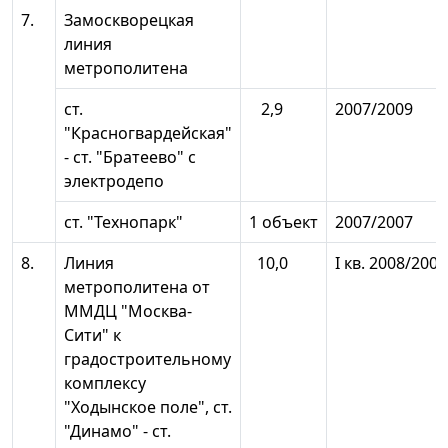
7.
Замоскворецкая
линия
метрополитена
ст.
2,9
2007/2009
"Красногвардейская"
- ст. "Братеево" с
электродепо
ст. "Технопарк"
1 объект
2007/2007
8.
Линия
10,0
I кв. 2008/2008
метрополитена от
ММДЦ "Москва-
Сити" к
градостроительному
комплексу
"Ходынское поле", ст.
"Динамо" - ст.