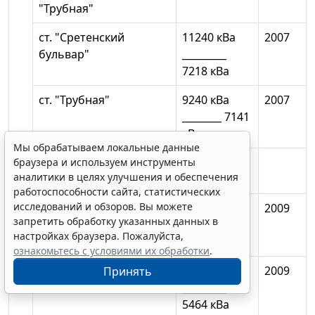
"Трубная"
ст. "Сретенский
11240 кВа
2007
бульвар"
_________
7218 кВа
ст. "Трубная"
9240 кВа
2007
________ 7141
кВа
Мы обрабатываем локальные данные
ст. "Трубная" - ст.
браузера и используем инструменты
аналитики в целях улучшения и обеспечения
"Марьина Роща"
работоспособности сайта, статистических
исследований и обзоров. Вы можете
ст. "Достоевская"
9240 кВа
2009
запретить обработку указанных данных в
________ 7708
настройках браузера. Пожалуйста,
кВа
ознакомьтесь с условиями их обработки
.
ст. "Марьина Роща"
11240 кВа
2009
Принять
_________
5464 кВа