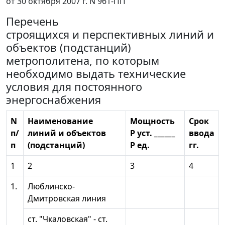
от 30 октября 2007 г. N 961-ПП
Перечень
строящихся и перспективных линий и
объектов (подстанций)
метрополитена, по которым
необходимо выдать технические
условия для постоянного
энергоснабжения
N
Наименование
Мощность
Срок
п/
линий и объектов
Р уст. ______
ввода
п
(подстанций)
Р ед.
гг.
1
2
3
4
1.
Люблинско-
Дмитровская линия
ст. "Чкаловская" - ст.