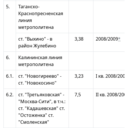
5.
Таганско-
Краснопресненская
линия
метрополитена
ст. "Выхино" - в
3,38
2008/2009
*
район Жулебино
6.
Калининская линия
метрополитена
6.1.
ст. "Новогиреево" -
3,23
I кв. 2008/2009
ст. "Новокосино"
6.2.
ст. "Третьяковская" -
7,5
II кв. 2008/200
"Москва-Сити", в т.ч.:
ст. "Кадашевская" ст.
"Остоженка" ст.
"Смоленская"