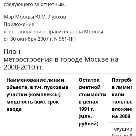
следующего за отчетным.
Мэр Москвы
Ю.М. Лужков
Приложение 1
к
постановлению
Правительства Москвы
от 30 октября 2007 г. N 961-ПП
План
метростроения в городе Москве на
2008-2010 гг.
Наименование линии,
Остаток
Потребно
объекта, в т.ч. пусковые
сметной
в лимита
участки (комплексы),
стоимости
капи-
мощность (км), срок
в ценах
тальных
ввода
1991 г.,
вложени
(млн.
на 2008 г
рублей)
текущие 