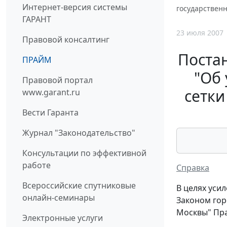
Интернет-версия системы
государствен
ГАРАНТ
23 июля 2007
Правовой консалтинг
Постан
ПРАЙМ
"Об 
Правовой портал
сетки
www.garant.ru
Вести Гаранта
Журнал "Законодательство"
Консультации по эффективной
работе
Справка
Всероссийские спутниковые
В целях уси
онлайн-семинары
Законом гор
Москвы" Пра
Электронные услуги