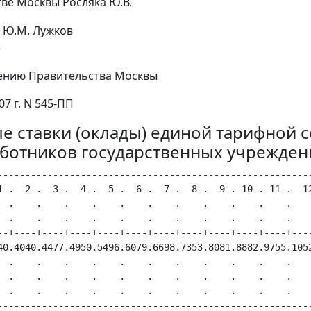
ве Москвы Росляка Ю.В.
Ю.М. Лужков
е
ению Правительства Москвы
07 г. N 545-ПП
е ставки (оклады) единой тарифной с
аботников государственных учрежде
---------------------------------------------------------
1 .  2 .  3 .  4 .  5 .  6 .  7 .  8 .  9 . 10 . 11 .  12
  .    .    .    .    .    .    .    .    .    .    .    
  .    .    .    .    .    .    .    .    .    .    .    
--+----+----+----+----+----+----+----+----+----+----+----
40.4040.4477.4950.5496.6079.6698.7353.8081.8882.9755.1052
  .    .    .    .    .    .    .    .    .    .    .    
  .    .    .    .    .    .    .    .    .    .    .    
  .    .    .    .    .    .    .    .    .    .    .    