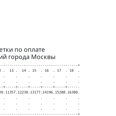
етки по оплате
ний города Москвы
-------------------------------------+

 .  13 .  14 . 15  . 16  . 17  . 18  .

 .     .     .     .     .     .     .

 .     .     .     .     .     .     .

-+-----+-----+-----+-----+-----+-----.

0.11357.12230.13177.14196.15288.16380.

 .     .     .     .     .     .     .

 .     .     .     .     .     .     .

 .     .     .     .     .     .     .
