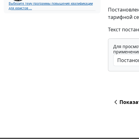
Выберите тему программы повышения квалификации
для юристов ...
Постановлен
тарифной се
Текст поста
Для просмо
применения
Показа