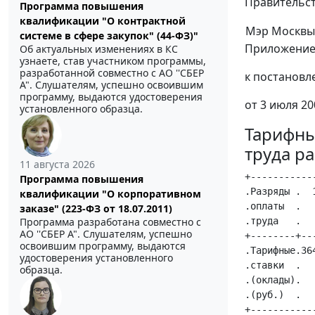
Правительст
Программа повышения
квалификации "О контрактной
Мэр Москвы
системе в сфере закупок" (44-ФЗ)"
Приложени
Об актуальных изменениях в КС
узнаете, став участником программы,
разработанной совместно с АО ''СБЕР
к постановл
А". Слушателям, успешно освоившим
программу, выдаются удостоверения
от 3 июля 20
установленного образца.
Тарифны
труда р
11 августа 2026
+-----------
Программа повышения
.Разряды .  
квалификации "О корпоративном
.оплаты  .  
заказе" (223-ФЗ от 18.07.2011)
.труда   .  
Программа разработана совместно с
АО ''СБЕР А". Слушателям, успешно
+--------+--
освоившим программу, выдаются
.Тарифные.36
удостоверения установленного
.ставки  .  
образца.
.(оклады).  
.(руб.)  .  