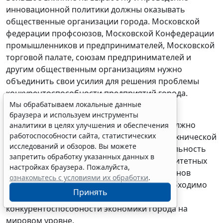
инновационной политики должны оказывать
общественные организации города. Московской
федерации профсоюзов, Московской Конфедерации
промышленников и предпринимателей, Московской
торговой палате, союзам предпринимателей и
другим общественным организациям нужно
объединить свои усилия для решения проблемы
конкурентоспособности предприятий города.
Мы обрабатываем локальные данные
Особо важной задачей всех органов
браузера и используем инструменты
государственной власти города Москвы должно
аналитики в целях улучшения и обеспечения
работоспособности сайта, статистических
стать повышение престижности научно-технической
исследований и обзоров. Вы можете
и инновационной деятельности. Эту деятельность
запретить обработку указанных данных в
следует включить в число наиболее приоритетных
настройках браузера. Пожалуйста,
направлений деятельности городских органов
ознакомьтесь с условиями их обработки
.
власти. До уровня региональной идеи необходимо
Принять
поднять проблему обеспечения
конкурентоспособности экономики города на
мировом уровне.