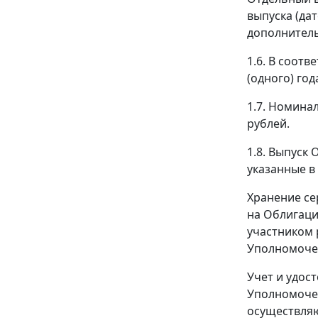
выпуска (да
дополнитель
1.6. В соот
(одного) год
1.7. Номина
рублей.
1.8. Выпуск
указанные в
Хранение се
на Облигаци
участником 
Уполномоче
Учет и удос
Уполномочен
осуществляю