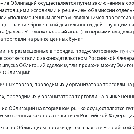
ение Облигаций осуществляется путем заключения в со
настоящими Условиями и решением об эмиссии отдельн
или уполномоченным агентом, являющимся профессион
уществление брокерской деятельности, действующим на
та (далее - Уполномоченный агент), и первыми владель
а торговли на рынке ценных бумаг.
ции, не размещенные в порядке, предусмотренном
пункт
в соответствии с законодательством Российской Феде
выпуска Облигаций сделок купли-продажи между Эмит
и Облигаций:
оричных торгов, проводимых у организатора торговли на
нах, проводимых у организатора торговли на рынке ценн
ние Облигаций на вторичном рынке осуществляется путе
дусмотренных законодательством Российской Федераци
счеты по Облигациям производятся в валюте Российской