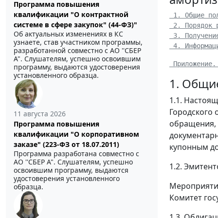
Программа повышения
квалификации "О контрактной
 1. Общие по
системе в сфере закупок" (44-ФЗ)"
 2. Порядок 
Об актуальных изменениях в КС
 3. Получени
узнаете, став участником программы,
 4. Информац
разработанной совместно с АО ''СБЕР
А". Слушателям, успешно освоившим
 Приложение.
программу, выдаются удостоверения
установленного образца.
1. Общи
1.1. Настоя
Городского 
11 августа 2026
обращения, 
Программа повышения
квалификации "О корпоративном
документарн
заказе" (223-ФЗ от 18.07.2011)
купонным до
Программа разработана совместно с
АО ''СБЕР А". Слушателям, успешно
1.2. Эмитен
освоившим программу, выдаются
удостоверения установленного
Мероприятия
образца.
Комитет гос
1.3. Облига