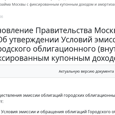
) займа Москвы с фиксированным купонным доходом и амортиза
06
овление Правительства Москвы 
Об утверждении Условий эмис
родского облигационного (вну
ксированным купонным доходо
Актуальную версию документа
ществления эмиссии облигаций городских облигационны
т:
ь Условия эмиссии и обращения облигаций Городского о