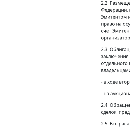
2.2. Размещ
Федерации, 
Эмитентом 
право на ос
счет Эмитен
организатор
2.3. Облига
заключения 
отдельного 
владельцам
- в ходе вт
- на аукцио
2.4. Обраще
сделок, пре
2.5. Все ра