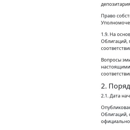
депозитария
Право собст
Уполномочен
1.9. На осн
Облигаций, 
соответстви
Вопросы эми
настоящими 
соответстви
2. Поря
2.1. Дата н
Опубликован
Облигаций, 
официально