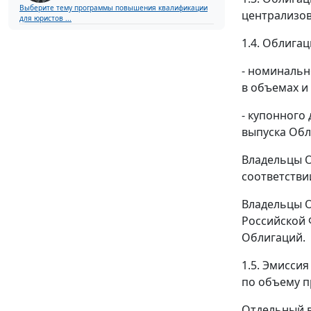
Выберите тему программы повышения квалификации
централизов
для юристов ...
1.4. Облига
- номинальн
в объемах и
- купонного
выпуска Обл
Владельцы О
соответстви
Владельцы О
Российской 
Облигаций.
1.5. Эмисси
по объему п
Отдельный в