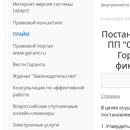
Интернет-версия системы
(внутреннего
ГАРАНТ
4 сентября 20
Правовой консалтинг
Постан
ПРАЙМ
ПП "
Правовой портал
Го
www.garant.ru
фи
Вести Гаранта
Журнал "Законодательство"
Консультации по эффективной
работе
Справка
Всероссийские спутниковые
В целях осу
онлайн-семинары
постановляе
Электронные услуги
1. Утвердит