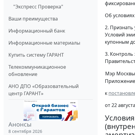
фиксированн
"Экспресс Проверка"
Об условиях
Ваши преимущества
2. Признать
Информационный банк
Условий эми
купонным до
Информационные материалы
3. Контроль
Купить систему ГАРАНТ
Правительст
Телекоммуникационное
Мэр Москвы
обновление
Приложени
АНО ДПО «Образовательный
к
постановл
центр ГАРАНТ»
от 22 август
Условия
Анонсы
(внутре
8 сентября 2026
амортиз