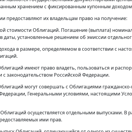
анным хранением с фиксированным купонным доходом 
ции предоставляют их владельцам право на получение:
ой стоимости Облигаций. Погашение (выплата) номина
 в даты, установленные решением об эмиссии отдельног
 дохода в размере, определяемом в соответствии с на
игаций.
блигаций имеют право владеть, пользоваться и расп
и с законодательством Российской Федерации.
блигаций могут совершать с Облигациями гражданско-п
Федерации, Генеральными условиями, настоящими Усл
я Облигаций осуществляется отдельными выпусками. В 
редоставляемых ими прав.
ыпуск Облигаций, отличающийся от одного из существ