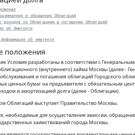
ложения
размещения и обращения Облигаций
е доходов по Облигациям и погашение Облигаций
ия об Эмитенте
 Информация об эмитенте
е положения
щие Условия разработаны в соответствии с Генеральны
облигационного (внутреннего) займа Москвы (далее - Ге
обслуживания и погашения облигаций Городского облиг
ых ценных бумаг на предъявителя с обязательным це
ходом и амортизацией долга (далее - Облигации).
том Облигаций выступает Правительство Москвы.
, необходимые для осуществления эмиссии, обращения
ударственных заимствований города Москвы.
ции являются государственными документарными ценны