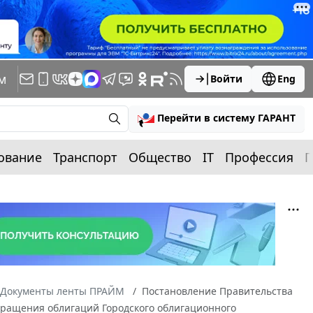
м
Войти
Eng
Перейти в систему ГАРАНТ
ование
Транспорт
Общество
IT
Профессия
П
Документы ленты ПРАЙМ
Постановление Правительства
обращения облигаций Городского облигационного