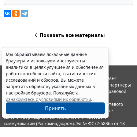
Показать все материалы
Мы обрабатываем локальные данные
браузера и используем инструменты
аналитики в целях улучшения и обеспечения
работоспособности сайта, статистических
© ООО "НПП "ГАРАНТ-СЕРВИС", 2026. Система ГАРАНТ
исследований и обзоров. Вы можете
выпускается с 1990 года. Компания "Гарант" и ее партнеры
запретить обработку указанных данных в
являются участниками Российской ассоциации правовой
настройках браузера. Пожалуйста,
информации ГАРАНТ.
ознакомьтесь с условиями их обработки
.
Портал ГАРАНТ.РУ зарегистрирован в качестве сетевого
Принять
издания Федеральной службой по надзору в сфере
связи,информационных технологий и массовых
коммуникаций (Роскомнадзором), Эл № ФС77-58365 от 18
июня 2014 года.