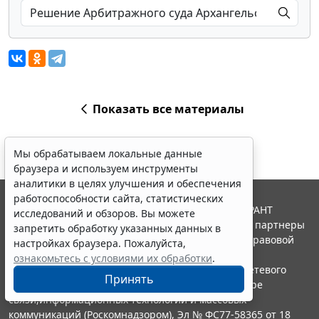
Показать все материалы
Мы обрабатываем локальные данные
браузера и используем инструменты
аналитики в целях улучшения и обеспечения
работоспособности сайта, статистических
© ООО "НПП "ГАРАНТ-СЕРВИС", 2026. Система ГАРАНТ
исследований и обзоров. Вы можете
выпускается с 1990 года. Компания "Гарант" и ее партнеры
запретить обработку указанных данных в
являются участниками Российской ассоциации правовой
настройках браузера. Пожалуйста,
информации ГАРАНТ.
ознакомьтесь с условиями их обработки
.
Портал ГАРАНТ.РУ зарегистрирован в качестве сетевого
Принять
издания Федеральной службой по надзору в сфере
связи,информационных технологий и массовых
коммуникаций (Роскомнадзором), Эл № ФС77-58365 от 18