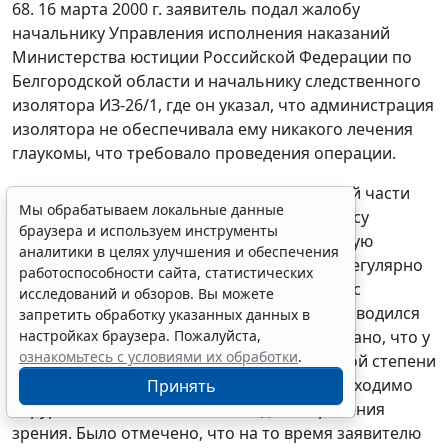
68. 16 марта 2000 г. заявитель подал жалобу
начальнику Управления исполнения наказаний
Министерства юстиции Российской Федерации по
Белгородской области и начальнику следственного
изолятора ИЗ-26/1, где он указал, что администрация
изолятора не обеспечивала ему никакого лечения
глаукомы, что требовало проведения операции.
69. 17 марта 2000 г. начальник медицинской части
Мы обрабатываем локальные данные
следственного изолятора ИЗ-26/1 по запросу
браузера и используем инструменты
адвоката заявителя представил медицинскую
аналитики в целях улучшения и обеспечения
справку, где было указано, что заявителя регулярно
работоспособности сайта, статистических
осматривали в медицинской части в связи с
исследований и обзоров. Вы можете
полученной им травмой головы. Далее приводился
запретить обработку указанных данных в
настройках браузера. Пожалуйста,
последний диагноз окулиста, где было указано, что у
ознакомьтесь с условиями их обработки
.
заявителя была ангиопатия сетчатки первой степени
и глаукома обоих глаз и что ему было необходимо
Принять
хирургическое вмешательство для сохранения
зрения. Было отмечено, что на то время заявителю