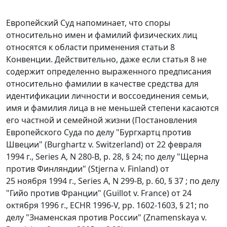
Европейский Суд напоминает, что споры
относительно имен и фамилий физических лиц
относятся к области применения
статьи 8
Конвенции. Действительно, даже если
статья 8
не
содержит определенно выраженного предписания
относительно фамилии в качестве средства для
идентификации личности и воссоединения семьи,
имя и фамилия лица в не меньшей степени касаются
его частной и семейной жизни (Постановления
Европейского Суда по делу "Бургхартц против
Швеции" (Burghartz v. Switzerland) от 22 февраля
1994 г., Series A, N 280-B, p. 28, § 24; по делу "Щерна
против Финляндии" (Stjerna v. Finland) от
25 ноября 1994 г., Series A, N 299-B, p. 60, § 37 ; по делу
"Гийо против Франции" (Guillot v. France) от 24
октября 1996 г., ECHR 1996-V, pp. 1602-1603, § 21; по
делу "Знаменская против России" (Znamenskaya v.