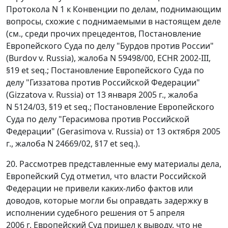
Протокола N 1 к Конвенции по делам, поднимающим
вопросы, схожие с поднимаемыми в настоящем деле
(см., среди прочих прецедентов, Постановление
Европейского Суда по делу "Бурдов против России"
(Burdov v. Russia), жалоба N 59498/00, ECHR 2002-III,
§19
et seq.; Постановление Европейского Суда по
делу "Гиззатова против Российской Федерации"
(Gizzatova v. Russia) от 13 января 2005 г., жалоба
N 5124/03,
§19
et seq.; Постановление Европейского
Суда по
делу
"Герасимова против Российской
Федерации" (Gerasimova v. Russia) от 13 октября 2005
г., жалоба N 24669/02, §17 et seq.).
20. Рассмотрев представленные ему материалы дела,
Европейский Суд отметил, что власти Российской
Федерации не привели каких-либо фактов или
доводов, которые могли бы оправдать задержку в
исполнении судебного решения от 5 апреля
2006 г. Европейский Суд пришел к выводу, что не