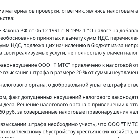
 из материалов проверки, ответчик, являясь налоговым
ьства:
е
Закона РФ
от 06.12.1991 г. N 1992-1 "О налоге на доба
необоснованно принятых к вычету сумм НДС, перечисленн
умм НДС, подлежащих начислению в бюджет из-за непр
а свои реализуемые услуги, не полностью уплачен налог
равонарушение ООО "Т МТС" привлечено к налоговой о
де взыскания штрафа в размере 20 % от суммы неуплаченн
налогового органа, о добровольной уплате штрафа отв
ом, факт допущенных нарушений налогового законодат
 дела. Решение налогового органа о привлечении к отв
60 руб. за совершенные налоговые правонарушения яв
 взыскании штрафа необходимо учесть, что ООО "Т МТС
о комплексному обустройству крестьянских хозяйств, к