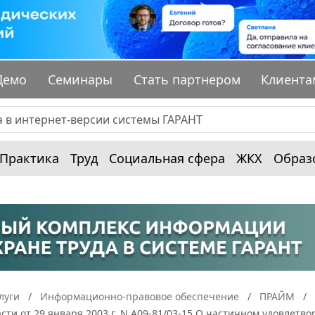
Демо
Семинары
Стать партнером
Клиента
Практика
Труд
Социальная сфера
ЖКХ
Образ
луги
Информационно-правовое обеспечение
ПРАЙМ
сти от 29 января 2003 г. N А09-81/03-15 О частичном удовле