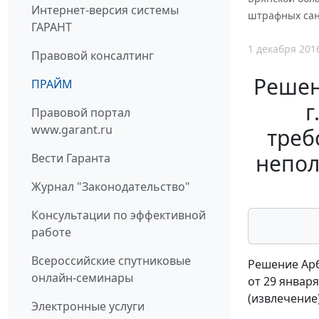
Интернет-версия системы
штрафных санк
ГАРАНТ
1 декабря 201
Правовой консалтинг
Решен
ПРАЙМ
г
Правовой портал
www.garant.ru
треб
непол
Вести Гаранта
Журнал "Законодательство"
Консультации по эффективной
работе
Всероссийские спутниковые
Решение Арб
онлайн-семинары
от 29 января
(извлечение
Электронные услуги