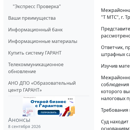
"Экспресс Проверка"
Межрайонная
"Т МТС", г.
Ваши преимущества
Представите
Информационный банк
рассмотрено
Информационные материалы
Ответчик, п
Купить систему ГАРАНТ
штрафных са
Телекоммуникационное
Изучив мате
обновление
Межрайонной
АНО ДПО «Образовательный
соблюдения з
центр ГАРАНТ»
которого вы
налоговых п
Требования 
Анонсы
Суд находит
8 сентября 2026
основаниям