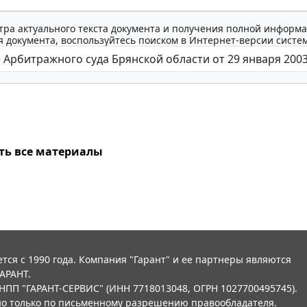
тра актуального текста документа и получения полной информа
 документа, воспользуйтесь поиском в Интернет-версии систе
ть все материалы
тся с 1990 года. Компания "Гарант" и ее партнеры являются
АРАНТ.
НПП "ГАРАНТ-СЕРВИС" (ИНН 7718013048, ОГРН 1027700495745).
о только по письменному разрешению правообладателя.