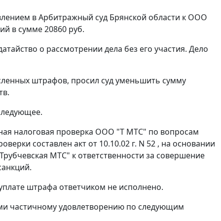
влением в Арбитражный суд Брянской области к ООО
ий в сумме 20860 руб.
датайство о рассмотрении дела без его участия. Дело
сленных штрафов, просил суд уменьшить сумму
тв.
 следующее.
ая налоговая проверка ООО "Т МТС" по вопросам
верки составлен акт от 10.10.02 г. N 52 , на основании
"Трубчевская МТС" к ответственности за совершение
санкций.
й уплате штрафа ответчиком не исполнено.
ими частичному удовлетворению по следующим