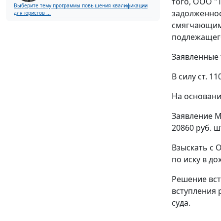
того, ООО "
Выберите тему программы повышения квалификации
задолженнос
для юристов ...
смягчающими
подлежащего
Заявленные 
В силу
ст. 11
На основани
Заявление М
20860 руб. 
Взыскать с 
по иску в до
Решение вст
вступления 
суда.