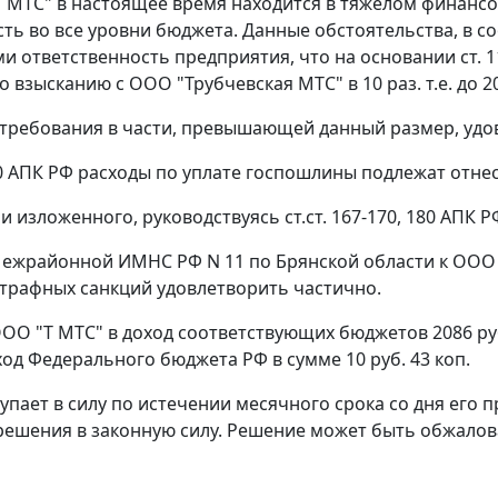
Т МТС" в настоящее время находится в тяжелом финан
ть во все уровни бюджета. Данные обстоятельства, в с
 ответственность предприятия, что на основании
ст. 
 взысканию с ООО "Трубчевская МТС" в 10 раз. т.е. до 2
требования в части, превышающей данный размер, удо
0
АПК РФ расходы по уплате госпошлины подлежат отнесе
и изложенного, руководствуясь
ст.ст. 167
-
170
,
180
АПК РФ
ежрайонной ИМНС РФ N 11 по Брянской области к ООО "Т
штрафных санкций удовлетворить частично.
ООО "Т МТС" в доход соответствующих бюджетов 2086 р
ход Федерального бюджета РФ в сумме 10 руб. 43 коп.
упает в силу по истечении месячного срока со дня его 
решения в законную силу. Решение может быть обжало