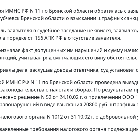
 ИМНС РФ N 11 по Брянской области обратилась с зая
 Трубчевск Брянской области о взыскании штрафных санкц
ль заявителя в судебное заседание не явился, заявил хо
 в порядке
ст. 156
АПК РФ в отсутствие заявителя.
ризнавая факт допущенных им нарушений и сумму начи
нкций, учитывая ряд смягчающих его вину обстоятельс
риалы дела, заслушав доводы ответчика, суд установил
 ИМНС РФ N 11 по Брянской области проведена выездн
аконодательства о налогах и сборах. По результатам про
несено решение N 52 от 24.10.02 г. о привлечении ООО 
равонарушений в виде взыскания 20860 руб. штрафных 
налогового органа N 1012 от 31.10.02 г. о добровольно
 заявленные требования налогового органа подлежащ
: