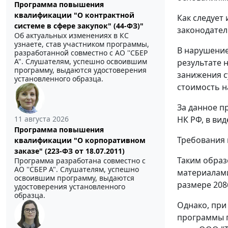
Программа повышения
квалификации "О контрактной
Как следует
системе в сфере закупок" (44-ФЗ)"
законодател
Об актуальных изменениях в КС
узнаете, став участником программы,
В нарушени
разработанной совместно с АО ''СБЕР
А". Слушателям, успешно освоившим
результате 
программу, выдаются удостоверения
занижения с
установленного образца.
стоимость н
За данное п
11 августа 2026
НК РФ, в ви
Программа повышения
Требования 
квалификации "О корпоративном
заказе" (223-ФЗ от 18.07.2011)
Таким образ
Программа разработана совместно с
АО ''СБЕР А". Слушателям, успешно
материалами
освоившим программу, выдаются
размере 208
удостоверения установленного
образца.
Однако, при
программы п