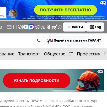
м
Войти
Eng
Перейти в систему ГАРАНТ
ование
Транспорт
Общество
IT
Профессия
П
Документы ленты ПРАЙМ
Решение Арбитражного суда
творении исковых требований МИМНС к ООО о взыскании