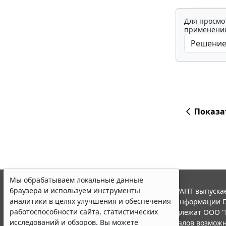
Для просмо
применения
Показа
Мы обрабатываем локальные данные
браузера и используем инструменты
© ООО "НПП "ГАРАНТ-СЕРВИС", 2026. Система ГАРАНТ выпускае
аналитики в целях улучшения и обеспечения
участниками Российской ассоциации правовой информации Г
работоспособности сайта, статистических
Все права на материалы сайта ГАРАНТ.РУ принадлежат ООО "
исследований и обзоров. Вы можете
Полное или частичное воспроизведение материалов возможн