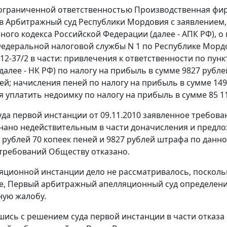
ограниченной ответственностью Производственная фир
в Арбитражный суд Республики Мордовия с заявлением
ного кодекса Российской Федерации (далее - АПК РФ)
едеральной налоговой службы N 1 по Республике Мордов
 12-37/2 в части: привлечения к ответственности по
пунк
далее - НК РФ) по налогу на прибыль в сумме 9827 рубле
ей; начисления пеней по налогу на прибыль в сумме 149
 уплатить недоимку по налогу на прибыль в сумме 85 119
да первой инстанции от 09.11.2010 заявленное требов
нано недействительным в части доначисления и предлож
5 рублей 70 копеек пеней и 9827 рублей штрафа по данн
требований Обществу отказано.
ляционной инстанции дело не рассматривалось, посколь
, Первый арбитражный апелляционный суд определение
ную жалобу.
шись с решением суда первой инстанции в части отказ