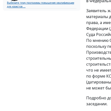
в Федеральн
Выберите тему программы повышения квалификации
для юристов ...
Заявитель ж
материалы д
права, а им
Федерации (д
Суда Россий
По мнению 
поскольку п
Производств
строительны
строительст
что не имее
по
форме КС
(датированы
не может б
Подробно до
заседании.