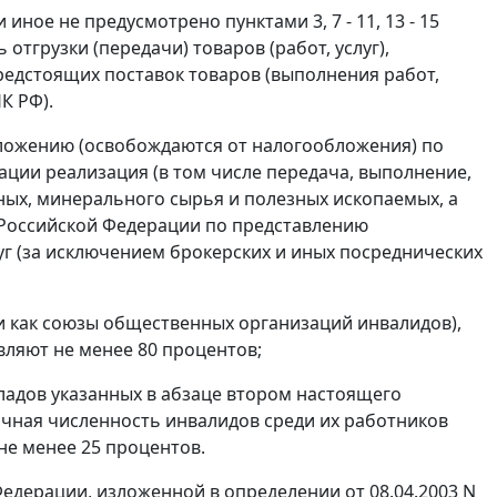
и иное не предусмотрено
пунктами 3
,
7 - 11
,
13 - 15
отгрузки (передачи) товаров (работ, услуг),
редстоящих поставок товаров (выполнения работ,
К РФ).
ложению (освобождаются от налогообложения) по
ции реализация (в том числе передача, выполнение,
ных, минерального сырья и полезных ископаемых, а
 Российской Федерации по представлению
уг (за исключением брокерских и иных посреднических
 как союзы общественных организаций инвалидов),
вляют не менее 80 процентов;
ладов указанных в
абзаце втором настоящего
чная численность инвалидов среди их работников
 не менее 25 процентов.
Федерации, изложенной в
определении
от 08.04.2003 N