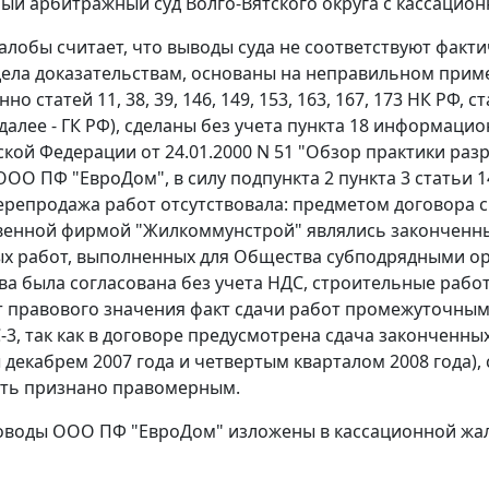
ый арбитражный суд Волго-Вятского округа с кассацио
алобы считает, что выводы суда не соответствуют факт
ела доказательствам, основаны на неправильном прим
енно
статей 11
,
38
,
39
,
146
,
149
,
153
,
163
,
167
,
173
НК РФ,
ст
алее - ГК РФ), сделаны без учета
пункта 18
информацион
ской Федерации от 24.01.2000 N 51 "Обзор практики раз
ООО ПФ "ЕвроДом", в силу
подпункта 2 пункта 3 статьи 1
ерепродажа работ отсутствовала: предметом договора 
енной фирмой "Жилкоммунстрой" являлись законченные
х работ, выполненных для Общества субподрядными ор
ва была согласована без учета НДС, строительные работ
т правового значения факт сдачи работ промежуточны
-3
, так как в договоре предусмотрена сдача законченн
 декабрем 2007 года и четвертым кварталом 2008 года),
ыть признано правомерным.
воды ООО ПФ "ЕвроДом" изложены в кассационной жал