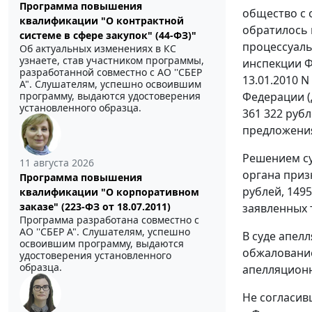
Программа повышения
общество с 
квалификации "О контрактной
обратилось 
системе в сфере закупок" (44-ФЗ)"
процессуаль
Об актуальных изменениях в КС
узнаете, став участником программы,
инспекции Ф
разработанной совместно с АО ''СБЕР
13.01.2010 N
А". Слушателям, успешно освоившим
Федерации (
программу, выдаются удостоверения
установленного образца.
361 322 рубл
предложения
Решением су
11 августа 2026
органа приз
Программа повышения
рублей, 149
квалификации "О корпоративном
заказе" (223-ФЗ от 18.07.2011)
заявленных 
Программа разработана совместно с
АО ''СБЕР А". Слушателям, успешно
В суде апел
освоившим программу, выдаются
обжалование
удостоверения установленного
образца.
апелляцион
Не согласив