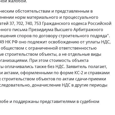
нной жалобой.
ическим обстоятельствам и представленным в
енении норм материального и процессуального
атей 37
,
702
,
740
,
753
Гражданского кодекса Российской
ного письма Президиума Высшего Арбитражного
решения споров по договору строительного подряда".
49
НК РФ оно подлежит освобождению от уплаты НДС,
с обществом с ограниченной ответственностью
 строительством объекты, а не отдельные виды
ганизациями. При этом стоимость объекта
ы оплачивались также без НДС. Заявитель полагает,
ми актами, оформленными по
форме КС-2
и справками
ых строительством объектов по актам сдачи-приемки
 следовательно, доначисление НДС в другие периоды
обе и поддержаны представителями в судебном