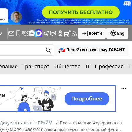
м
Войти
Eng
Перейти в систему ГАРАНТ
ование
Транспорт
Общество
IT
Профессия
П
Документы ленты ПРАЙМ
Постановление Федерального
о делу N А39-1488/2010 (ключевые темы: пенсионный фонд -