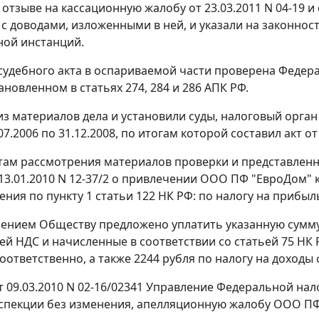
 отзыве на кассационную жалобу от 23.03.2011 N 04-19 и
 с доводами, изложенными в ней, и указали на законнос
ой инстанций.
судебного акта в оспариваемой части проверена Федер
тановленном в
статьях 274
,
284
и
286
АПК РФ.
 из материалов дела и установили суды, налоговый орг
07.2006 по 31.12.2008, по итогам которой составил акт от 
там рассмотрения материалов проверки и представле
13.01.2010 N 12-37/2 о привлечении ООО ПФ "ЕвроДом" 
ения по
пункту 1 статьи 122
НК РФ: по налогу на прибыль
нием Обществу предложено уплатить указанную сумму ш
лей НДС и начисленные в соответствии со
статьей 75
НК Р
оответственно, а также 2244 рубля по налогу на доходы
 09.03.2010 N 02-16/02341 Управление Федеральной на
пекции без изменения, апелляционную жалобу ООО ПФ 