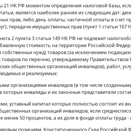
ы 21
НК РФ моментом определения налоговой базы, есл
атьи, является наиболее ранняя из следующих дат: день 
ых прав, либо день оплаты, частичной оплаты в счет п
луг), передачи имущественных прав (
пункт 1 статьи 167
Н
нкта 2 пункта 3 статьи 149
НК РФ не подлежит налогооб
обавленную стоимость на территории Российской Федера
я собственных нужд) товаров (за исключением подакциз
х товаров по перечню, утверждаемому Правительством
ких общественных организаций инвалидов), работ, усл
изводимых и реализуемых:
ми организациями инвалидов (в том числе созданными
в которых инвалиды и их законные представители соста
ми, уставный капитал которых полностью состоит из вк
щественных организаций инвалидов, если среднесписо
е менее 50 процентов, а их доля в фонде оплаты труда -
авовым позициям, Конституционного Суда Российской 