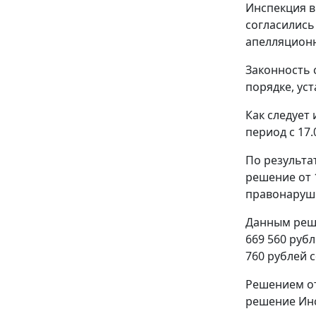
Инспекция в
согласились
апелляционн
Законность 
порядке, ус
Как следует
период с 17.
По результа
решение от 
правонаруш
Данным реше
669 560 руб
760 рублей с
Решением от
решение Инс