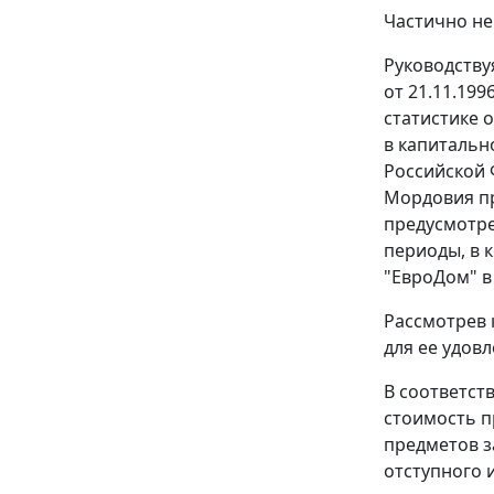
Частично не
Руководств
от 21.11.199
статистике 
в капитальн
Российской 
Мордовия пр
предусмотр
периоды, в 
"ЕвроДом" в
Рассмотрев 
для ее удов
В соответст
стоимость п
предметов з
отступного 