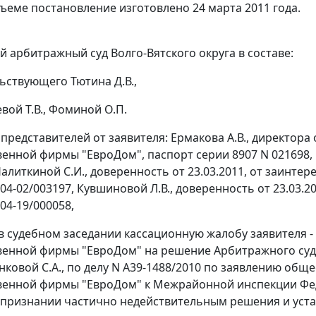
ъеме постановление изготовлено 24 марта 2011 года.
 арбитражный суд Волго-Вятского округа в составе:
ьствующего Тютина Д.В.,
вой Т.В., Фоминой О.П.
 представителей от заявителя: Ермакова А.В., директор
енной фирмы "ЕвроДом", паспорт серии 8907 N 021698,
литкиной С.И., доверенность от 23.03.2011, от заинтер
 04-02/003197, Кувшиновой Л.В., доверенность от 23.03.2
 04-19/000058,
в судебном заседании кассационную жалобу заявителя 
енной фирмы "ЕвроДом" на решение Арбитражного суда
нковой С.А., по делу N А39-1488/2010 по заявлению общ
енной фирмы "ЕвроДом" к Межрайонной инспекции Фед
признании частично недействительным решения и уста