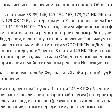
 согласившись с решением налогового органа, Обществ
уясь
статьями 38
,
39
,
146
,
149
,
154
,
167
,
173
,
271
НК РФ,
ста
6 N 129-ФЗ "О бухгалтерском учете",
постановлением
Гос
от 11.11.1999 N 100 "Об утверждении унифицированных 
ом строительстве и ремонтно-строительных работ", у
Федерации, изложенную в
постановлении
Президиума от
ишел к выводам об отсутствии у ООО ПФ "ЕвроДом" пра
енного в
подпункте 2 пункта 3 статьи 149
НК РФ, и о пра
которые производилась сдача Обществом выполненных 
 признании недействительным решения Инспекции в ос
кассационную жалобу, Федеральный арбитражный суд Во
летворения.
вии с
подпунктом 1 пункта 1 статьи 146
НК РФ объектом н
ризнается реализация товаров (работ, услуг) на террит
алога и передача товаров (результатов выполненных ра
или новации, а также передача имущественных прав.