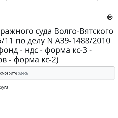
ражного суда Волго-Вятского
5/11 по делу N А39-1488/2010
нд - ндс - форма кс-3 -
в - форма кс-2)
 смотрите
здесь
руга