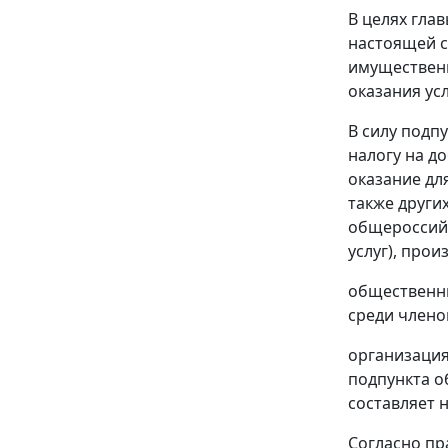
В целях
глав
настоящей ст
имущественн
оказания ус
В силу
подпу
налогу на д
оказание дл
также други
общероссийс
услуг), про
общественны
среди члено
организация
подпункта
об
составляет н
Согласно пр