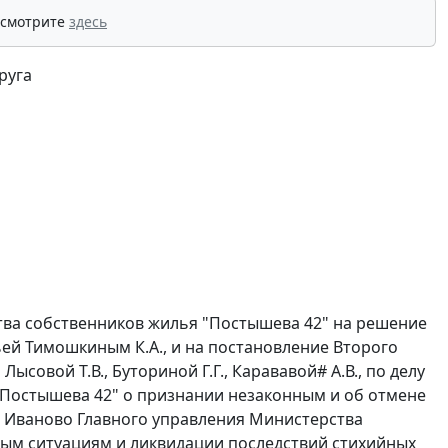
 смотрите
здесь
руга
тва собственников жилья "Постышева 42" на решение
ьей Тимошкиным К.А., и на постановление Второго
Лысовой Т.В., Буториной Г.Г., Карававой
#
А.В., по делу
"Постышева 42" о признании незаконным и об отмене
а Иваново Главного управления Министерства
ым ситуациям и ликвидации последствий стихийных