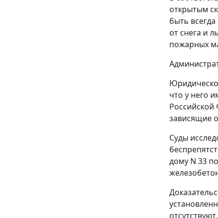
открытым ск
быть всегда
от снега и 
пожарных м
Администрат
Юридическое
что у него 
Российской 
зависящие о
Суды исслед
беспрепятст
дому N 33 п
железобето
Доказательс
установленн
отсутствуют.