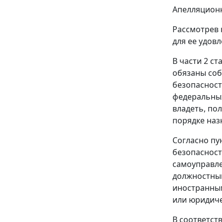
Апелляционн
Рассмотрев 
для ее удов
В
части 2 ст
обязаны соб
безопасност
федеральных
владеть, по
порядке наз
Согласно
пу
безопасност
самоуправле
должностным
иностранным
или юридиче
В соответст