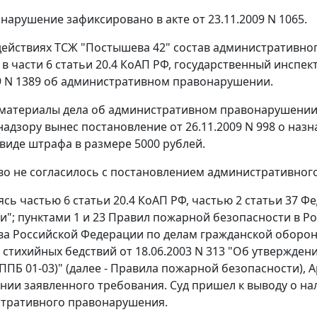
нарушение зафиксировано в акте от 23.11.2009 N 1065.
действиях ТСЖ "Постышева 42" состав административно
 в
части 6 статьи 20.4
КоАП РФ, государственный инспек
09 N 1389 об административном правонарушении.
материалы дела об административном правонарушении,
адзору вынес постановление от 26.11.2009 N 998 о на
 виде штрафа в размере 5000 рублей.
о не согласилось с постановлением административного
уясь
частью 6 статьи 20.4
КоАП РФ,
частью 2 статьи 37
Фед
и";
пунктами 1
и
23
Правил пожарной безопасности в Р
а Российской Федерации по делам гражданской оборо
 стихийных бедствий от 18.06.2003 N 313 "Об утвержде
ППБ 01-03)" (далее - Правила пожарной безопасности), 
нии заявленного требования. Суд пришел к выводу о на
стративного правонарушения.