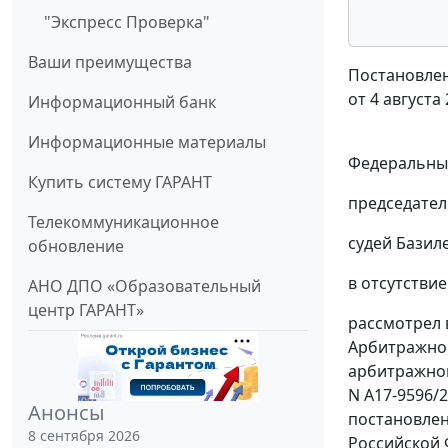
"Экспресс Проверка"
Ваши преимущества
Постановлен
от 4 августа
Информационный банк
Информационные материалы
Федеральный
Купить систему ГАРАНТ
председател
Телекоммуникационное
судей Базиле
обновление
в отсутстви
АНО ДПО «Образовательный
центр ГАРАНТ»
рассмотрел 
Арбитражног
арбитражного
N А17-9596/
Анонсы
постановлен
8 сентября 2026
Российской 