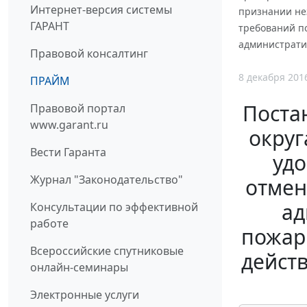
Интернет-версия системы
признании не
ГАРАНТ
требований п
администрати
Правовой консалтинг
8 декабря 201
ПРАЙМ
Поста
Правовой портал
www.garant.ru
округ
Вести Гаранта
уд
Журнал "Законодательство"
отмен
ад
Консультации по эффективной
работе
пожар
Всероссийские спутниковые
дейст
онлайн-семинары
Электронные услуги