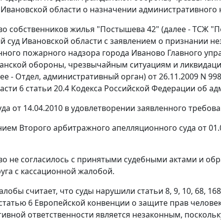
 Ивановской области о назначении административного н
о собственников жилья "Постышева 42" (далее - ТСЖ "П
 суд Ивановской области с заявлением о признании не
нного пожарного надзора города Иваново Главного уп
анской обороны, чрезвычайным ситуациям и ликвидаци
лее - Отдел, административный орган) от 26.11.2009 N 9
асти 6 статьи 20.4
Кодекса Российской Федерации об адм
да от 14.04.2010 в удовлетворении заявленного требова
ием Второго арбитражного апелляционного суда от 01.
о не согласилось с принятыми судебными актами и обр
руга с кассационной жалобой.
алобы считает, что суды нарушили
статьи 8
,
9
,
10
,
68
,
168
статью 6
Европейской конвенции о защите прав человек
ивной ответственности является незаконным, поскольку