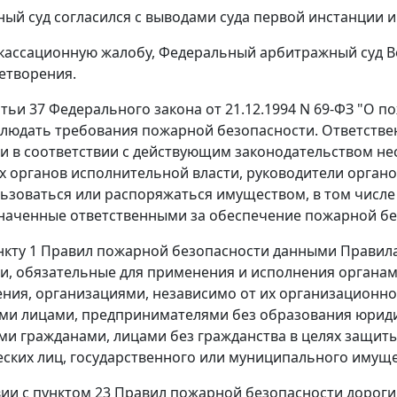
ый суд согласился с выводами суда первой инстанции и
кассационную жалобу, Федеральный арбитражный суд Во
летворения.
атьи 37
Федерального закона от 21.12.1994 N 69-ФЗ "О п
людать требования пожарной безопасности. Ответстве
и в соответствии с действующим законодательством не
 органов исполнительной власти, руководители орган
льзоваться или распоряжаться имуществом, в том числе
наченные ответственными за обеспечение пожарной бе
нкту 1
Правил пожарной безопасности данными
Правил
и, обязательные для применения и исполнения органам
ния, организациями, независимо от их организационно
и лицами, предпринимателями без образования юриди
и гражданами, лицами без гражданства в целях защиты
ских лиц, государственного или муниципального имущ
вии с
пунктом 23
Правил пожарной безопасности дороги,