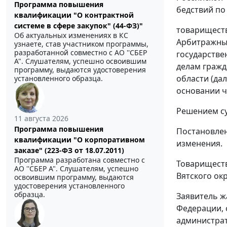
Программа повышения
бедствий по
квалификации "О контрактной
системе в сфере закупок" (44-ФЗ)"
товариществ
Об актуальных изменениях в КС
Арбитражный
узнаете, став участником программы,
разработанной совместно с АО ''СБЕР
государстве
А". Слушателям, успешно освоившим
делам гражд
программу, выдаются удостоверения
области (да
установленного образца.
основании
ч
Решением су
11 августа 2026
Программа повышения
Постановлен
квалификации "О корпоративном
изменения.
заказе" (223-ФЗ от 18.07.2011)
Программа разработана совместно с
Товариществ
АО ''СБЕР А". Слушателям, успешно
Вятского ок
освоившим программу, выдаются
удостоверения установленного
образца.
Заявитель ж
Федерации,
администрат