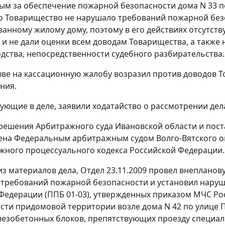
ым за обеспечение пожарной безопасности дома N 33 по 
то Товарищество не нарушало требований пожарной без
занному жилому дому, поэтому в его действиях отсутству
 и не дали оценки всем доводам Товарищества, а такж
дства, непосредственности судебного разбирательства.
ыве на кассационную жалобу возразил против доводов Т
ния.
вующие в деле, заявили ходатайство о рассмотрении дела
решения Арбитражного суда Ивановской области и пос
ена Федеральным арбитражным судом Волго-Вятского ок
ного процессуального кодекса Российской Федерации.
 из материалов дела, Отдел 23.11.2009 провел внеплано
 требований пожарной безопасности и установил нару
Федерации (ППБ 01-03), утвержденных
приказом
МЧС Рос
сти придомовой территории возле дома N 42 по улице П
езобетонных блоков, препятствующих проезду специал