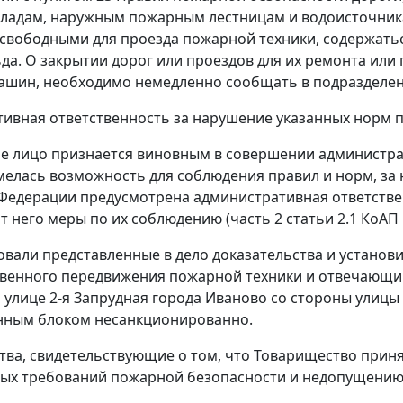
ладам, наружным пожарным лестницам и водоисточник
 свободными для проезда пожарной техники, содержать
льда. О закрытии дорог или проездов для их ремонта ил
ашин, необходимо немедленно сообщать в подразделен
ивная ответственность за нарушение указанных норм 
 лицо признается виновным в совершении администрат
имелась возможность для соблюдения правил и норм, за
Федерации предусмотрена административная ответстве
т него меры по их соблюдению (
часть 2 статьи 2.1
КоАП 
овали представленные в дело доказательства и установ
венного передвижения пожарной техники и отвечающий
о улице 2-я Запрудная города Иваново со стороны ули
нным блоком несанкционированно.
тва, свидетельствующие о том, что Товарищество прин
ых требований пожарной безопасности и недопущению