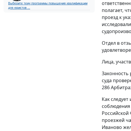
ответственн
Выберите тему программы повышения квалификации
для юристов ...
полагает, ч
проезд к ука
исследовали
судопроизво
Отдел в отз
удовлетворе
Лица, участ
Законность 
суда провер
286
Арбитраж
Как следует
соблюдения
Российской 
проезжей ча
Иваново жел