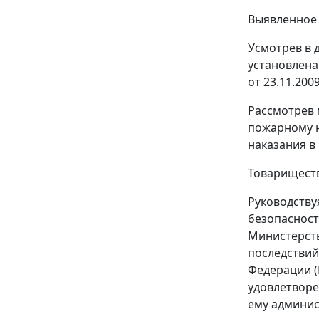
Выявленное 
Усмотрев в 
установлена
от 23.11.20
Рассмотрев 
пожарному н
наказания в
Товариществ
Руководств
безопасност
Министерств
последствий
Федерации (
удовлетворе
ему админи