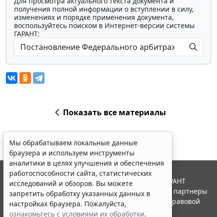
Для просмотра актуального текста документа и
получения полной информации о вступлении в силу,
изменениях и порядке применения документа,
воспользуйтесь поиском в Интернет-версии системы
ГАРАНТ:
Показать все материалы
Мы обрабатываем локальные данные
браузера и используем инструменты
аналитики в целях улучшения и обеспечения
работоспособности сайта, статистических
© ООО "НПП "ГАРАНТ-СЕРВИС", 2026. Система ГАРАНТ
исследований и обзоров. Вы можете
выпускается с 1990 года. Компания "Гарант" и ее партнеры
запретить обработку указанных данных в
являются участниками Российской ассоциации правовой
настройках браузера. Пожалуйста,
информации ГАРАНТ.
ознакомьтесь с условиями их обработки
.