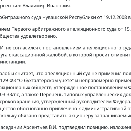
рсентьев Владимир Иванович.
битражного суда Чувашской Республики от 19.12.2008 в
нием
Первого арбитражного апелляционного суда от 15.
бщества удовлетворено.
.И. не согласился с постановлением апелляционного су
руга с кассационной жалобой, в которой просит отменит
 инстанции.
алобы считает, что апелляционный суд не применил 
N 129-ФЗ "О бухгалтерском учете" и неправомерно прим
 акционерных обществ, утвержденное
постановлением
Ф
 03-33/пс, а также
Перечень
типовых управленческих док
 сроков хранения, утвержденный руководителем Федерал
ество обоснованно привлечено к административной о
скольку обязано представить акционеру запрашиваемы
заседании Арсентьев В.И. подтвердил позицию, изложен