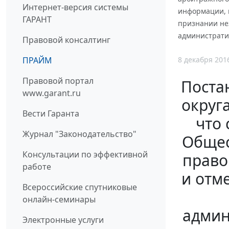
Интернет-версия системы
информации, 
ГАРАНТ
признании не
административ
Правовой консалтинг
8 декабря 201
ПРАЙМ
Правовой портал
Поста
www.garant.ru
округа
Вести Гаранта
что 
Журнал "Законодательство"
Общес
Консультации по эффективной
право
работе
и отм
Всероссийские спутниковые
онлайн-семинары
админ
Электронные услуги