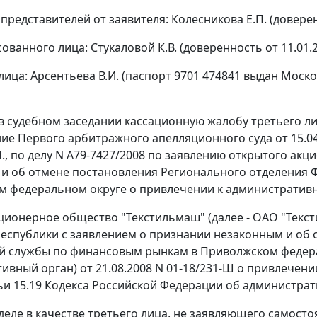
представителей от заявителя: Колесникова Е.П. (доверен
ованного лица: Стукаловой К.В. (доверенность от 11.01.2
 лица: Арсентьева В.И. (паспорт 9701 474841 выдан Мос
в судебном заседании кассационную жалобу третьего л
ние
Первого арбитражного апелляционного суда от 15.04.
., по делу N А79-7427/2008 по заявлению открытого ак
и об отмене постановления Регионального отделения
 федеральном округе о привлечении к административно
ционерное общество "Текстильмаш" (далее - ОАО "Текс
еспублики с заявлением о признании незаконным и об
 службы по финансовым рынкам в Приволжском федерал
ивный орган) от 21.08.2008 N 01-18/231-Ш о привлечен
ьи 15.19
Кодекса Российской Федерации об администрати
 деле в качестве третьего лица, не заявляющего самос