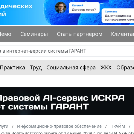
Демо
Семинары
Стать партнером
Клиента
Практика
Труд
Социальная сфера
ЖКХ
Образ
луги
Информационно-правовое обеспечение
ПРАЙМ
суда Волго-Вятского округа от 18 июня 2009 г. по делу N А79-74