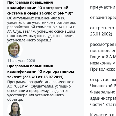
Программа повышения
при участии 
квалификации "О контрактной
системе в сфере закупок" (44-ФЗ)"
от заинтерес
Об актуальных изменениях в КС
узнаете, став участником программы,
разработанной совместно с АО ''СБЕР
от третьего
А". Слушателям, успешно освоившим
25.01.2002)
программу, выдаются удостоверения
установленного образца.
рассмотрел 
постановле
Гущиной А.М
11 августа 2026
незаконным 
Программа повышения
Приволжском
квалификации "О корпоративном
заказе" (223-ФЗ от 18.07.2011)
открытое ак
Программа разработана совместно с
Чувашской Р
АО ''СБЕР А". Слушателям, успешно
освоившим программу, выдаются
Федеральной
удостоверения установленного
администрат
образца.
части 1 стат
К участию в