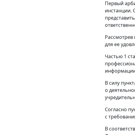
Первый арби
инстанции. 
представить
ответственн
Рассмотрев 
для ее удов
Частью 1 ста
профессиона
информации
В силу
пункт
о деятельно
учредительн
Согласно пу
с требован
В соответст