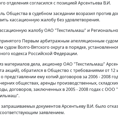
го отделения согласился с позицией Арсентьева В.И.
ль Общества в судебном заседании возразил против до
вить кассационную жалобу без удовлетворения.
ассационную жалобу ОАО "Текстильмаш" и Региональное
 принятого Первым арбитражным апелляционным судом
 судом Волго-Вятского округа в порядке, установленно
ного кодекса Российской Федерации.
 из материалов дела, акционер ОАО "Текстильмаш" Арс
нта акций), обратился в Общество с требованиями от 12
) о представлении ему копий договоров за 2006 - 2008 г
очерних обществах, аренды производственных, складски
 годы, договоров, заключенных в 2005 - 2008 годах с ОО
тильмаш".
 запрашиваемых документов Арсентьеву В.И. было отказ
 соответствующим заявлением.