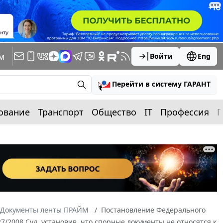
м
Войти
Eng
Перейти в систему ГАРАНТ
ование
Транспорт
Общество
IT
Профессия
П
Документы ленты ПРАЙМ
Постановление Федерального
27/2008 Суд, установив, что спорные документы не относятся к