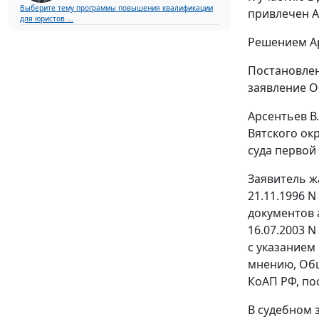
Выберите тему программы повышения квалификации
привлечен А
для юристов ...
Решением Ар
Постановле
заявление О
Арсентьев В
Вятского ок
суда первой
Заявитель ж
21.11.1996 
документов
16.07.2003 N
с указанием
мнению, Общ
КоАП РФ, по
В судебном 