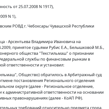
ность от 25.07.2008 N 1917),
009 N 1),
ковским РОВД г. Чебоксары Чувашской Республики
ица - Арсентьева Владимира Ивановича на
2009, принятое судьями Рубис Е.А., Белышковой М.Б.,
ционерного общества "Текстильмаш" о признании
 Федеральной службы по финансовым рынкам в
й ответственности и установил:
тильмаш", Общество) обратилось в Арбитражный суд
 отмене постановления Регионального отделения
ьном округе (далее - Региональное отделение,
ии к административной ответственности на основании
вных правонарушениях (далее - КоАП РФ).
тоятельных требований относительно предмета спора,