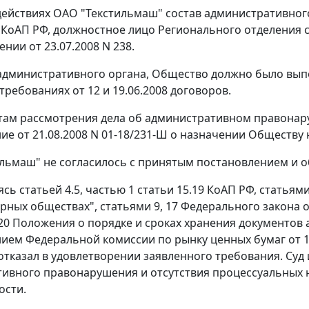
действиях ОАО "Текстильмаш" состав административно
КоАП РФ, должностное лицо Регионального отделения 
нии от 23.07.2008 N 238.
дминистративного органа, Общество должно было выпо
требованиях от 12 и 19.06.2008 договоров.
там рассмотрения дела об административном правонар
ие от 21.08.2008 N 01-18/231-Ш о назначении Обществу 
льмаш" не согласилось с принятым постановлением и о
уясь
статьей 4.5
,
частью 1 статьи 15.19
КоАП РФ,
статьями
рных обществах",
статьями 9
,
17
Федерального закона от
20
Положения о порядке и сроках хранения документов
нием
Федеральной комиссии по рынку ценных бумаг от 16
отказал в удовлетворении заявленного требования. Суд 
ивного правонарушения и отсутствия процессуальных 
ости.