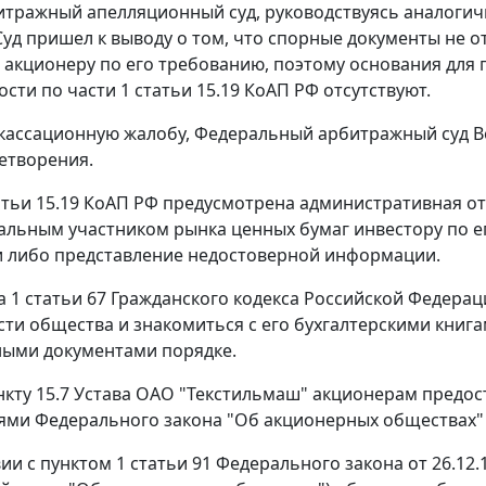
тражный апелляционный суд, руководствуясь аналоги
Суд пришел к выводу о том, что спорные документы не 
 акционеру по его требованию, поэтому основания для
ости по
части 1 статьи 15.19
КоАП РФ отсутствуют.
кассационную жалобу, Федеральный арбитражный суд Во
летворения.
тьи 15.19
КоАП РФ предусмотрена административная от
льным участником рынка ценных бумаг инвестору по 
 либо представление недостоверной информации.
а 1 статьи 67
Гражданского кодекса Российской Федера
сти общества и знакомиться с его бухгалтерскими книг
ыми документами порядке.
нкту 15.7 Устава ОАО "Текстильмаш" акционерам предо
иями
Федерального закона
"Об акционерных обществах" 
вии с
пунктом 1 статьи 91
Федерального закона от 26.12.