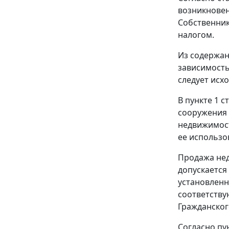
возникновен
Собственник
налогом.
Из содержан
зависимость
следует исх
В
пункте 1 с
сооружения 
недвижимост
ее использо
Продажа нед
допускается
установленн
соответству
Гражданског
Согласно
пу