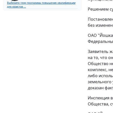
Выберите тему программы повышения квалификации
для юристов ...
Решением су
Постановлен
без изменен
ОАО "Йошкар
Федеральный
Заявитель ж
на то, что 
Общество не
комплекс, н
либо исполь
земельного 
доказан фак
Инспекция в
Общества, с