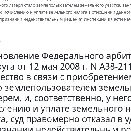
ого лагеря стало землепользователем земельного участка, занят
о исчислению и уплате земельного налога в отношении данного
 признании недействительным решения Инспекции в части нач
6
новление Федерального арбит
уга от 12 мая 2008 г. N А38-21
ство в связи с приобретение
о землепользователем земельн
ерем, и, соответственно, у не
слению и уплате земельного 
ка, суд правомерно отказал в 
изнании недействительным ре