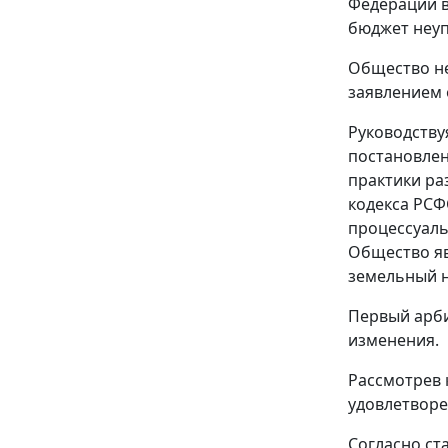
Федерации в
бюджет неуп
Общество не
заявлением 
Руководств
постановлен
практики ра
кодекса РСФ
процессуаль
Общество яв
земельный н
Первый арби
изменения.
Рассмотрев 
удовлетворе
Согласно
ст