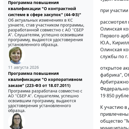
Программа повышения
квалификации "О контрактной
при участии 
системе в сфере закупок" (44-ФЗ)"
Об актуальных изменениях в КС
рассмотрел 
узнаете, став участником программы,
Олинская ко
разработанной совместно с АО ''СБЕР
А". Слушателям, успешно освоившим
Первого арб
программу, выдаются удостоверения
Ю.А., Кирил
установленного образца.
Олинская ко
службы по г.
11 августа 2026
открытое ак
Программа повышения
фабрика", О
квалификации "О корпоративном
Арбитражног
заказе" (223-ФЗ от 18.07.2011)
Федеральной
Программа разработана совместно с
19 850 рубле
АО ''СБЕР А". Слушателям, успешно
освоившим программу, выдаются
удостоверения установленного
К участию в
образца.
привлечены 
общество "
муниципаль