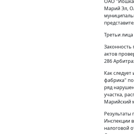
ОАО "Йошкар
Марий Эл, 
муниципальн
представите
Третьи лица
Законность
актов прове
286
Арбитраж
Как следует
фабрика" по
ряд нарушен
участка, ра
Марийский м
Результаты 
Инспекции в
налоговой о