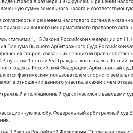
 виде штрафа в размере 3 970 рублей. В решении нало
лаченную сумму земельного налога и соответствующую
 согласилось с решением налогового органа в указанно
о признании данного ненормативного правового акта 
уясь
статьями 1
,
15
Закона Российской Федерации от 11.10
ия Пленума Высшего Арбитражного Суда Российской Фед
зрешения споров, связанных с защитой права собственн
СР,
пунктом 1 статьи 552
Гражданского кодекса Российс
ного кодекса Российской Федерации, Арбитражный суд 
ляется фактическим пользователем спорного земельног
алог в отношении данного участка, в связи с чем отказ
тражный апелляционный суд согласился с выводами суд
кассационную жалобу, Федеральный арбитражный суд Во
ния.
атье 1
Закона Российской Федерации "О плате за землю" о