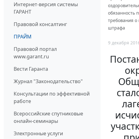
Интернет-версия системы
оздоровительн
ГАРАНТ
обязанность п
требования о
Правовой консалтинг
штрафа
ПРАЙМ
9 декабря 201
Правовой портал
Поста
www.garant.ru
окр
Вести Гаранта
Обще
Журнал "Законодательство"
стал
Консультации по эффективной
лаг
работе
исчи
Всероссийские спутниковые
онлайн-семинары
участ
Электронные услуги
пр