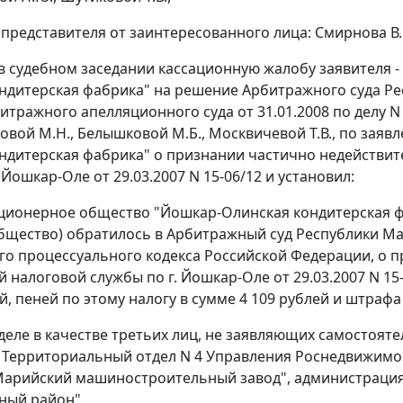
представителя от заинтересованного лица: Смирнова В.М.
в судебном заседании кассационную жалобу заявителя 
ндитерская фабрика" на решение Арбитражного суда Рес
итражного апелляционного суда от 31.01.2008 по делу N
ловой М.Н., Белышковой М.Б., Москвичевой Т.В., по за
ндитерская фабрика" о признании частично недейств
 Йошкар-Оле от 29.03.2007 N 15-06/12 и установил:
ционерное общество "Йошкар-Олинская кондитерская ф
бщество) обратилось в Арбитражный суд Республики Ма
о процессуального кодекса Российской Федерации, о 
 налоговой службы по г. Йошкар-Оле от 29.03.2007 N 15
й, пеней по этому налогу в сумме 4 109 рублей и штрафа 
 деле в качестве третьих лиц, не заявляющих самостоя
Территориальный отдел N 4 Управления Роснедвижимос
Марийский машиностроительный завод", администраци
ный район".