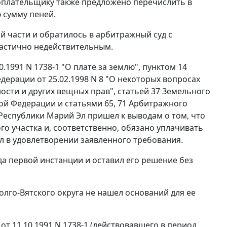
гоплательщику также предложено перечислить в
 сумму пеней.
й части и обратилось в арбитражный суд с
частично недействительным.
.1991 N 1738-1 "О плате за землю",
пунктом 14
ерации от 25.02.1998 N 8 "О некоторых вопросах
ости и других вещных прав",
статьей 37
Земельного
кой Федерации и
статьями 65
,
71
Арбитражного
Республики Марий Эл пришел к выводам о том, что
о участка и, соответственно, обязано уплачивать
ал в удовлетворении заявленного требования.
а первой инстанции и оставил его решение без
лго-Вятского округа не нашел оснований для ее
т 11.10.1991 N 1738-1 (действовавшего в период