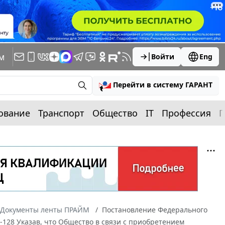
м
Войти
Eng
Перейти в систему ГАРАНТ
ование
Транспорт
Общество
IT
Профессия
П
Документы ленты ПРАЙМ
Постановление Федерального
12-128 Указав, что Общество в связи с приобретением