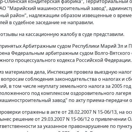
-Олинская кондитерская фабрика", Территориальный о
ОАО "Марийский машиностроительный завод", админист
ый район", надлежащим образом извещенные о времен
лей в судебное заседание не направили.
 отзывы на кассационную жалобу в суде представили.
 принятых Арбитражным судом Республики Марий Эл и
рена Федеральным арбитражным судом Волго-Вятского о
ного процессуального кодекса Российской Федерации.
 из материалов дела, Инспекция провела выездную нал
 вопросам соблюдения законодательства о налогах и сбор
ий, в том числе неуплату земельного налога за 2005 го
сположенного под комплексом оздоровительного лагеря
ашиностроительный завод" по акту приема-передачи от
проверки отражены в акте от 28.02.2007 N 15-06/13, на 
ынес решение от 29.03.2007 N 15-06/12 о привлечении 
тветственности за указанное правонарушение по
пункту