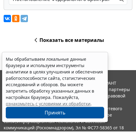
Показать все материалы
Мы обрабатываем локальные данные
браузера и используем инструменты
аналитики в целях улучшения и обеспечения
работоспособности сайта, статистических
© ООО "НПП "ГАРАНТ-СЕРВИС", 2026. Система ГАРАНТ
исследований и обзоров. Вы можете
выпускается с 1990 года. Компания "Гарант" и ее партнеры
запретить обработку указанных данных в
являются участниками Российской ассоциации правовой
настройках браузера. Пожалуйста,
информации ГАРАНТ.
ознакомьтесь с условиями их обработки
.
Портал ГАРАНТ.РУ зарегистрирован в качестве сетевого
Принять
издания Федеральной службой по надзору в сфере
связи,информационных технологий и массовых
коммуникаций (Роскомнадзором), Эл № ФС77-58365 от 18
июня 2014 года.