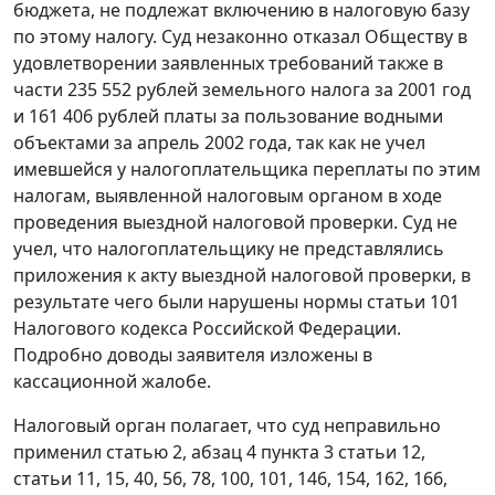
бюджета, не подлежат включению в налоговую базу
по этому налогу. Суд незаконно отказал Обществу в
удовлетворении заявленных требований также в
части 235 552 рублей земельного налога за 2001 год
и 161 406 рублей платы за пользование водными
объектами за апрель 2002 года, так как не учел
имевшейся у налогоплательщика переплаты по этим
налогам, выявленной налоговым органом в ходе
проведения выездной налоговой проверки. Суд не
учел, что налогоплательщику не представлялись
приложения к акту выездной налоговой проверки, в
результате чего были нарушены нормы
статьи 101
Налогового кодекса Российской Федерации.
Подробно доводы заявителя изложены в
кассационной жалобе.
Налоговый орган полагает, что суд неправильно
применил
статью 2
,
абзац 4 пункта 3 статьи 12
,
статьи 11
,
15
,
40
,
56
,
78
,
100
,
101
,
146
,
154
,
162
,
166
,