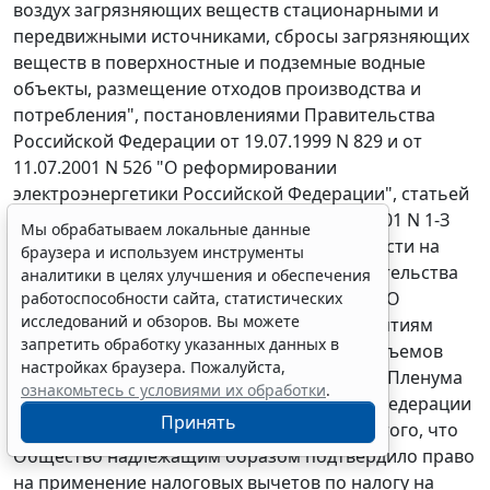
воздух загрязняющих веществ стационарными и
передвижными источниками, сбросы загрязняющих
веществ в поверхностные и подземные водные
объекты, размещение отходов производства и
потребления", постановлениями Правительства
Российской Федерации
от 19.07.1999 N 829
и
от
11.07.2001 N 526
"О реформировании
электроэнергетики Российской Федерации",
статьей
36
Закона Ярославской области от 03.01.2001 N 1-З
Мы обрабатываем локальные данные
"Об областном бюджете Ярославской области на
браузера и используем инструменты
2001 год",
пунктом 3
постановления правительства
аналитики в целях улучшения и обеспечения
Ярославской области от 29.03.2000 N 54-П "О
работоспособности сайта, статистических
исследований и обзоров. Вы можете
предоставлении промышленным предприятиям
запретить обработку указанных данных в
области налоговых льгот за увеличение объемов
настройках браузера. Пожалуйста,
производства",
пунктом 15
постановления Пленума
ознакомьтесь с условиями их обработки
.
Высшего Арбитражного Суда Российской Федерации
Принять
от 28.02.2001 N 5. При этом суд исходил из того, что
Общество надлежащим образом подтвердило право
на применение налоговых вычетов по налогу на