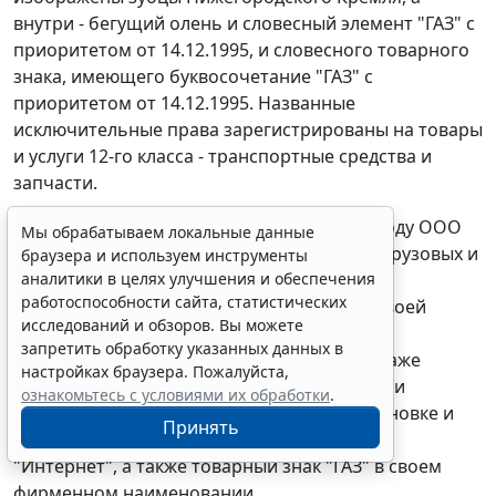
внутри - бегущий олень и словесный элемент "ГАЗ" с
приоритетом от 14.12.1995, и словесного товарного
знака, имеющего буквосочетание "ГАЗ" с
приоритетом от 14.12.1995. Названные
исключительные права зарегистрированы на товары
и услуги 12-го класса - транспортные средства и
запчасти.
Вместе с тем зарегистрированное в 2002 году ООО
Мы обрабатываем локальные данные
"Центр-ГАЗ", занимающееся реализацией грузовых и
браузера и используем инструменты
аналитики в целях улучшения и обеспечения
легковых автомобилей и запчастей к ним,
работоспособности сайта, статистических
использует названные товарные знаки в своей
исследований и обзоров. Вы можете
предпринимательской деятельности при
запретить обработку указанных данных в
публикации в газетах предложений о продаже
настройках браузера. Пожалуйста,
автомобилей марки "ГАЗ", запчастей к ним и
ознакомьтесь с условиями их обработки
.
тюнинге; на своих вывесках, крышной установке и
Принять
афишах; во всемирной компьютерной сети
"Интернет", а также товарный знак "ГАЗ" в своем
фирменном наименовании.