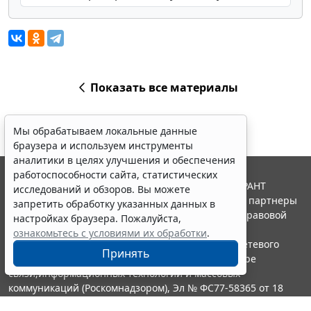
Показать все материалы
Мы обрабатываем локальные данные
браузера и используем инструменты
аналитики в целях улучшения и обеспечения
работоспособности сайта, статистических
© ООО "НПП "ГАРАНТ-СЕРВИС", 2026. Система ГАРАНТ
исследований и обзоров. Вы можете
выпускается с 1990 года. Компания "Гарант" и ее партнеры
запретить обработку указанных данных в
являются участниками Российской ассоциации правовой
настройках браузера. Пожалуйста,
информации ГАРАНТ.
ознакомьтесь с условиями их обработки
.
Портал ГАРАНТ.РУ зарегистрирован в качестве сетевого
Принять
издания Федеральной службой по надзору в сфере
связи,информационных технологий и массовых
коммуникаций (Роскомнадзором), Эл № ФС77-58365 от 18
июня 2014 года.