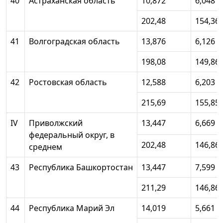
40
Астраханская область
10,872
6,048
202,48
154,36
41
Волгоградская область
13,876
6,126
198,08
149,86
42
Ростовская область
12,588
6,203
215,69
155,85
IV
Приволжский
13,447
6,669
федеральный округ, в
202,48
146,86
среднем
43
Республика Башкортостан
13,447
7,599
211,29
146,86
44
Республика Марий Эл
14,019
5,661