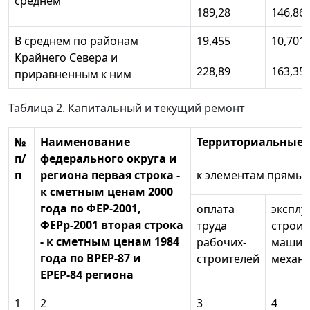
среднем
189,28
146,86
В среднем по районам
19,455
10,701
Крайнего Севера и
228,89
163,35
приравненным к ним
Таблица 2. Капитальный и текущий ремонт
№
Наименование
Территориальные 
п/
федерального округа и
п
региона первая строка -
к элементам прямых 
к сметным ценам 2000
года по ФЕР-2001,
оплата
эксплу
ФЕРр-2001 вторая строка
труда
строит
- к сметным ценам 1984
рабочих-
машин
года по ВРЕР-87 и
строителей
механ
ЕРЕР-84 региона
1
2
3
4