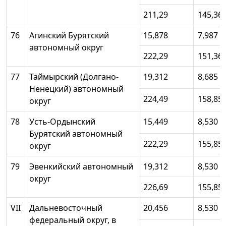
211,29
145,36
76
Агинский Бурятский
15,878
7,987
автономный округ
222,29
151,36
77
Таймырский (Долгано-
19,312
8,685
Ненецкий) автономный
224,49
158,85
округ
78
Усть-Ордынский
15,449
8,530
Бурятский автономный
222,29
155,85
округ
79
Эвенкийский автономный
19,312
8,530
округ
226,69
155,85
VII
Дальневосточный
20,456
8,530
федеральный округ, в