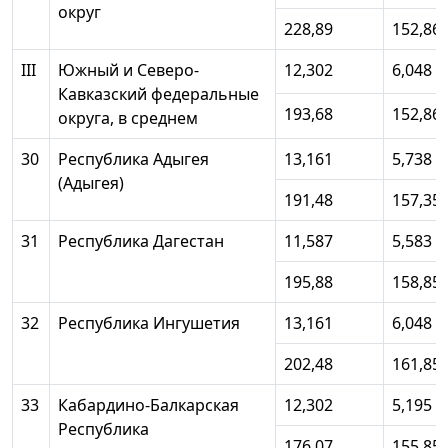
округ
228,89
152,86
III
Южный и Северо-
12,302
6,048
Кавказский федеральные
193,68
152,86
округа, в среднем
30
Республика Адыгея
13,161
5,738
(Адыгея)
191,48
157,35
31
Республика Дагестан
11,587
5,583
195,88
158,85
32
Республика Ингушетия
13,161
6,048
202,48
161,85
33
Кабардино-Балкарская
12,302
5,195
Республика
176,07
155,85