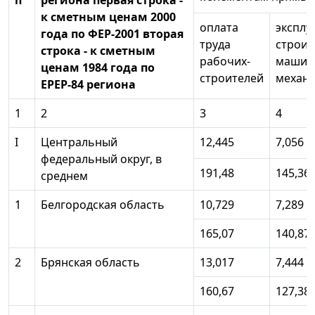
п
региона первая строка -
к сметным ценам 2000
оплата
эксплу
года по ФЕР-2001 вторая
труда
строит
строка - к сметным
рабочих-
машин
ценам 1984 года по
строителей
механ
ЕРЕР-84 региона
1
2
3
4
I
Центральный
12,445
7,056
федеральный округ, в
191,48
145,36
среднем
1
Белгородская область
10,729
7,289
165,07
140,87
2
Брянская область
13,017
7,444
160,67
127,38