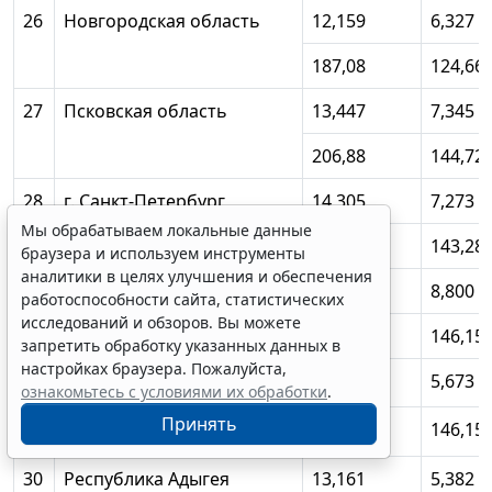
26
Новгородская область
12,159
6,327
187,08
124,66
27
Псковская область
13,447
7,345
206,88
144,72
28
г. Санкт-Петербург
14,305
7,273
Мы обрабатываем локальные данные
220,09
143,28
браузера и используем инструменты
аналитики в целях улучшения и обеспечения
29
Ненецкий автономный
18,596
8,800
работоспособности сайта, статистических
округ
исследований и обзоров. Вы можете
228,89
146,15
запретить обработку указанных данных в
настройках браузера. Пожалуйста,
III
Южный и Северо-
12,302
5,673
ознакомьтесь с условиями их обработки
.
Кавказский федеральные
Принять
193,68
146,15
округа, в среднем
30
Республика Адыгея
13,161
5,382