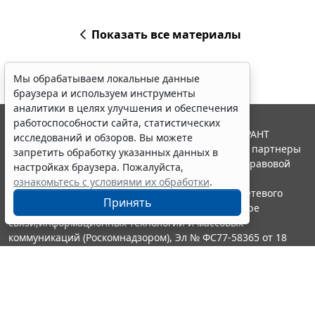
Показать все материалы
Мы обрабатываем локальные данные
браузера и используем инструменты
аналитики в целях улучшения и обеспечения
работоспособности сайта, статистических
© ООО "НПП "ГАРАНТ-СЕРВИС", 2026. Система ГАРАНТ
исследований и обзоров. Вы можете
выпускается с 1990 года. Компания "Гарант" и ее партнеры
запретить обработку указанных данных в
являются участниками Российской ассоциации правовой
настройках браузера. Пожалуйста,
информации ГАРАНТ.
ознакомьтесь с условиями их обработки
.
Портал ГАРАНТ.РУ зарегистрирован в качестве сетевого
Принять
издания Федеральной службой по надзору в сфере
связи,информационных технологий и массовых
коммуникаций (Роскомнадзором), Эл № ФС77-58365 от 18
июня 2014 года.
16+
Контакты
8-800-200-88-88