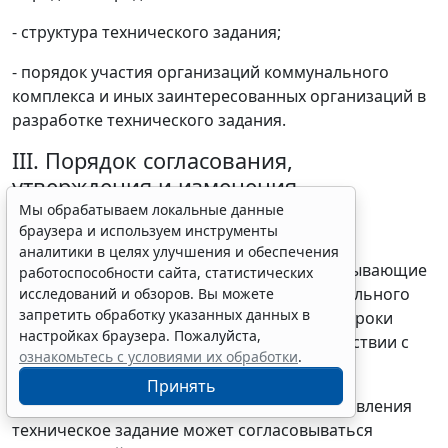
- структура технического задания;
- порядок участия организаций коммунального
комплекса и иных заинтересованных организаций в
разработке технического задания.
III. Порядок согласования,
утверждения и изменения
технического задания
Мы обрабатываем локальные данные
браузера и используем инструменты
28. Техническое задание рекомендуется
аналитики в целях улучшения и обеспечения
разрабатывать и утверждать в сроки, учитывающие
работоспособности сайта, статистических
период подготовки организацией коммунального
исследований и обзоров. Вы можете
запретить обработку указанных данных в
комплекса инвестиционной программы и сроки
настройках браузера. Пожалуйста,
утверждения данной программы в соответствии с
ознакомьтесь с условиями их обработки
.
законодательством.
Принять
29. По решению органа местного самоуправления
техническое задание может согласовываться