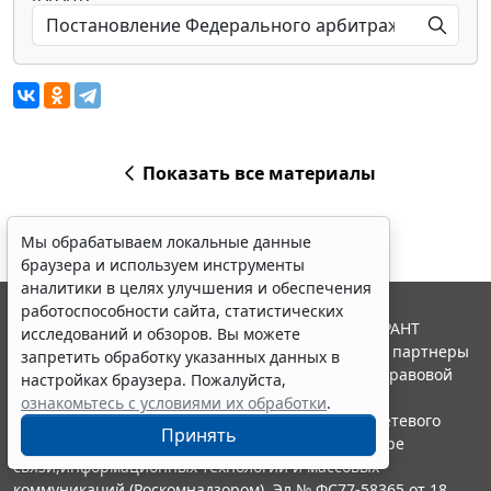
Показать все материалы
Мы обрабатываем локальные данные
браузера и используем инструменты
аналитики в целях улучшения и обеспечения
работоспособности сайта, статистических
© ООО "НПП "ГАРАНТ-СЕРВИС", 2026. Система ГАРАНТ
исследований и обзоров. Вы можете
выпускается с 1990 года. Компания "Гарант" и ее партнеры
запретить обработку указанных данных в
являются участниками Российской ассоциации правовой
настройках браузера. Пожалуйста,
информации ГАРАНТ.
ознакомьтесь с условиями их обработки
.
Портал ГАРАНТ.РУ зарегистрирован в качестве сетевого
Принять
издания Федеральной службой по надзору в сфере
связи,информационных технологий и массовых
коммуникаций (Роскомнадзором), Эл № ФС77-58365 от 18