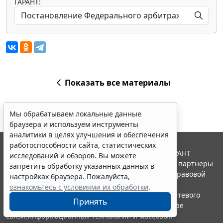
ГАРАНТ:
Показать все материалы
Мы обрабатываем локальные данные
браузера и используем инструменты
аналитики в целях улучшения и обеспечения
работоспособности сайта, статистических
© ООО "НПП "ГАРАНТ-СЕРВИС", 2026. Система ГАРАНТ
исследований и обзоров. Вы можете
выпускается с 1990 года. Компания "Гарант" и ее партнеры
запретить обработку указанных данных в
являются участниками Российской ассоциации правовой
настройках браузера. Пожалуйста,
информации ГАРАНТ.
ознакомьтесь с условиями их обработки
.
Портал ГАРАНТ.РУ зарегистрирован в качестве сетевого
Принять
издания Федеральной службой по надзору в сфере
связи,информационных технологий и массовых