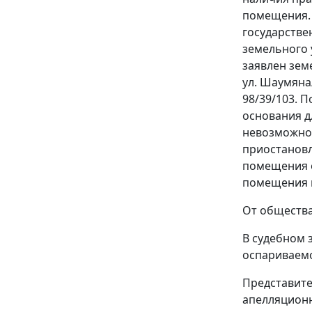
помещения
государстве
земельного 
заявлен зем
ул. Шаумяна
98/39/103. 
основания д
невозможнос
приостановл
помещения о
помещения н
От общества
В судебном 
оспариваемо
Представите
апелляционн