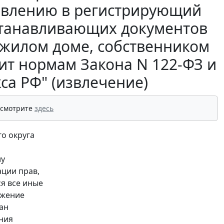
тавлению в регистрирующий
станавливающих документов
жилом доме, собственником
чит нормам Закона N 122-ФЗ и
са РФ" (извлечение)
 смотрите
здесь
о округа
лу
ции прав,
ся все иные
ожение
ан
ния