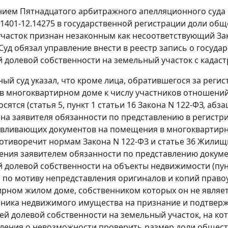
ием Пятнадцатого арбитражного апелляционного суда о
N 1401-12.14275 в государственной регистрации доли об
часток признан незаконным как несоответствующий
За
Суд обязал управление внести в реестр запись о госуда
 долевой собственности на земельный участок с кадаст
ый суд указал, что кроме лица, обратившегося за регис
 многоквартирном доме к числу участников отношений
осятся (
статья 5
,
пункт 1 статьи 16
Закона N 122-ФЗ,
абза
на заявителя обязанности по представлению в регистр
вливающих документов на помещения в многоквартирн
ротиворечит нормам
Закона
N 122-ФЗ и
статье 36
Жилищно
ения заявителем обязанности по представлению докуме
 долевой собственности на объекты недвижимости (
пун
 по мотиву непредставления оригиналов и копий прав
рном жилом доме, собственником которых он не являет
нника недвижимого имущества на признание и подтверж
ей долевой собственности на земельный участок, на к
ления о невозможности проверить размер доли общест