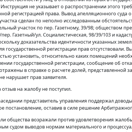
.
Инструкция
не указывает о распространении этого треб
нной регистрацией права. Вывод апелляционного суда 
участка сделан по неполно исследованным обстоятельст
ельный участок по пер. Газетному, 39/98; обществом пр
/пер. Газетный/ул. Социалистическая, 98/39/103 и кадас
Поскольку доказательства идентичности указанных земе
ля государственной регистрации прав отсутствовали. Выв
тью установить, относительно каких помещений необх
ении государственной регистрации, сообщение об отказ
тражены в справке о расчете долей, представленной за
е нарушает прав заявителя.
 отзыв на жалобу не поступил.
заседании представитель управления поддержал довод
е постановление, оставив в силе решение Арбитражного 
ли общества возражали против удовлетворения жалобы,
ым судом выводов нормам материального и процессуал