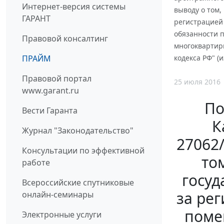
Интернет-версия системы
выводу о том,
ГАРАНТ
регистрацией 
обязанности 
Правовой консалтинг
многоквартир
ПРАЙМ
кодекса РФ" (
Правовой портал
25 июля 2016
www.garant.ru
По
Вести Гаранта
К
Журнал "Законодательство"
27062
Консультации по эффективной
то
работе
госуд
Всероссийские спутниковые
за рег
онлайн-семинары
поме
Электронные услуги