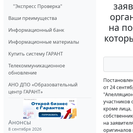
зая
"Экспресс Проверка"
орга
Ваши преимущества
на п
Информационный банк
которы
Информационные материалы
Купить систему ГАРАНТ
Телекоммуникационное
обновление
Постановлен
АНО ДПО «Образовательный
от 24 сентяб
центр ГАРАНТ»
"Апелляцион
участников 
кроме лица,
собственник
Анонсы
на заявител
8 сентября 2026
оригиналов