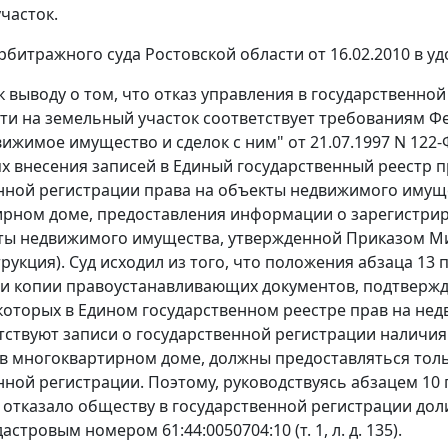
часток.
битражного суда Ростовской области от 16.02.2010 в у
к выводу о том, что отказ управления в государственно
ти на земельный участок соответствует требованиям
Фе
ижимое имущество и сделок с ним" от 21.07.1997 N 122-Ф
х внесения записей в Единый государственный реестр п
нной регистрации права на объекты недвижимого иму
рном доме, предоставления информации о зарегистрир
кты недвижимого имущества, утвержденной
Приказом
Ми
трукция
). Суд исходил из того, что положения
абзаца 13 п
и копии правоустанавливающих документов, подтвержд
оторых в Едином государственном реестре прав на недв
утствуют записи о государственной регистрации наличи
 многоквартирном доме, должны предоставляться толь
нной регистрации. Поэтому, руководствуясь
абзацем 10 
отказало обществу в государственной регистрации дол
дастровым номером 61:44:0050704:10 (т. 1, л. д. 135).