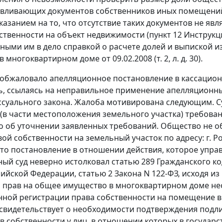
авливающих документов собственников иных помещений
указанием на то, что отсутствие таких документов не я
ственности на объект недвижимости (
пункт 12
Инструкци
ными им в дело справкой о расчете долей и выпиской 
многоквартирном доме от 09.02.2008 (т. 2, л. д. 30).
обжаловало апелляционное постановление в кассационн
ь, ссылаясь на неправильное применение апелляционн
суального закона. Жалоба мотивирована следующим. С
(в части местоположения земельного участка) требован
 об уточнении заявленных требований. Общество не о
ой собственности на земельный участок по адресу: г. Ро
то постановление в отношении действия, которое упра
ый суд неверно истолковал
статью 289
Гражданского ко
сийской Федерации,
статью 2
Закона N 122-ФЗ, исходя и
 прав на общее имущество в многоквартирном доме нео
нной регистрации права собственности на помещение в
 свидетельствует о необходимости подтверждения по
в собственности у лиц, в отношении которых в государс