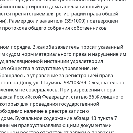
 многоквартирного дома апелляционный суд
вляется препятствием для регистрации права общей
и). Размер доли заявителя (39/1000) подтвержден
из протокола общего собрания собственников
ом порядке. В жалобе заявитель просит указанный
ым судом норм материального права и нарушение им
уд апелляционной инстанции удовлетворил
ия общества в отсутствие управления, не
бращалось в управление за регистрацией права
стов-на-Дону, ул. Шаумяна 98/103/39. Следовательно,
влением не совершалось. При разрешении спора
декса Российской Федерации,
статью 36
Жилищного
з которых для проведения государственной
бходимо наличие в реестре записи о
 доме. Буквальное содержание
абзаца 13 пункта 7
длинными правоустанавливающими документами
твенном реестре отсутствуют записи о правах на