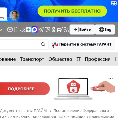
м
Войти
Eng
Перейти в систему ГАРАНТ
ование
Транспорт
Общество
IT
Профессия
П
Документы ленты ПРАЙМ
Постановление Федерального
у N А53-27062/2009 "Апелляционный суд пришел к правильному