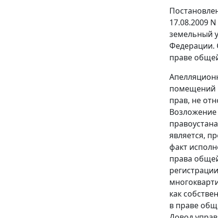
Постановлен
17.08.2009 
земельный у
Федерации. 
праве общей
Апелляционн
помещений в
прав, не отн
Возложение 
правоустана
является, п
факт исполн
права общей
регистрации
многокварти
как собстве
в праве общ
Довод управ