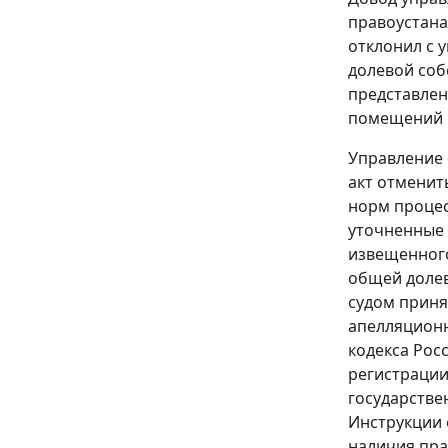
правоустан
отклонил с 
долевой соб
представлен
помещений в 
Управление 
акт отменит
норм процес
уточненные 
извещенного
общей долев
судом приня
апелляционн
кодекса Рос
регистрации
государстве
Инструкции
наличия пра