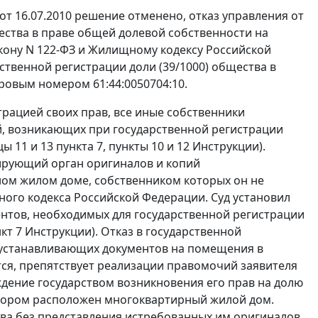
т 16.07.2010 решение отменено, отказ управления от
щества в праве общей долевой собственности на
кону
N 122-ФЗ и
Жилищному кодексу
Российской
рственной регистрации доли (39/1000) общества в
ровым номером 61:44:0050704:10.
трацией своих прав, все иные собственники
, возникающих при государственной регистрации
цы 11
и
13 пункта 7
,
пункты 10
и
12
Инструкции).
ирующий орган оригиналов и копий
ом жилом доме, собственником которых он не
го кодекса Российской Федерации. Суд установил
нтов, необходимых для государственной регистрации
кт 7
Инструкции). Отказ в государственной
оустанавливающих документов на помещения в
ся, препятствует реализации правомочий заявителя
дение государством возникновения его прав на долю
отором расположен многоквартирный жилой дом.
ва без представления истребованных им оригиналов