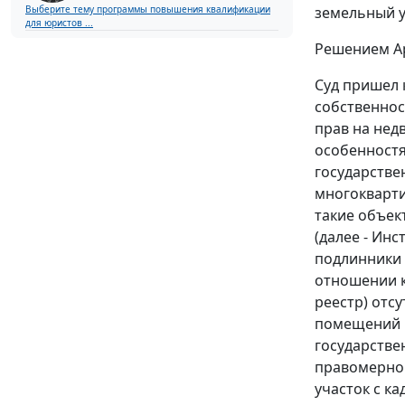
Выберите тему программы повышения квалификации
земельный у
для юристов ...
Решением Ар
Суд пришел 
собственнос
прав на недв
особенностя
государстве
многокварти
такие объе
(далее -
Инс
подлинники 
отношении к
реестр) отс
помещений в
государстве
правомерно 
участок с ка