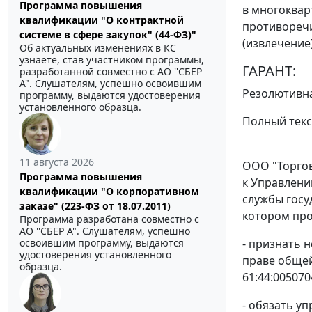
Программа повышения
в многоквар
квалификации "О контрактной
противоречи
системе в сфере закупок" (44-ФЗ)"
(извлечение
Об актуальных изменениях в КС
узнаете, став участником программы,
ГАРАНТ:
разработанной совместно с АО ''СБЕР
А". Слушателям, успешно освоившим
Резолютивна
программу, выдаются удостоверения
установленного образца.
Полный текс
11 августа 2026
ООО "Торгов
Программа повышения
к Управлени
квалификации "О корпоративном
службы госу
заказе" (223-ФЗ от 18.07.2011)
котором про
Программа разработана совместно с
АО ''СБЕР А". Слушателям, успешно
освоившим программу, выдаются
- признать 
удостоверения установленного
праве общей
образца.
61:44:005070
- обязать у