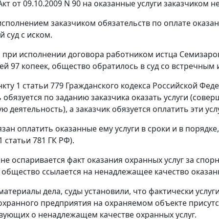
Акт от 09.10.2009 N 90 на оказанные услуги заказчиком н
еисполнением заказчиком обязательств по оплате оказан
 суд с иском.
о при исполнении договора работником истца Семизар
лей 97 копеек, общество обратилось в суд со встречным 
нкту 1 статьи 779
Гражданского кодекса Российской Феде
 обязуется по заданию заказчика оказать услуги (сове
 деятельность), а заказчик обязуется оплатить эти усл
язан оплатить оказанные ему услуги в сроки и в порядке
1 статьи 781
ГК РФ).
не оспаривается факт оказания охранных услуг за спор
 общество ссылается на ненадлежащее качество оказан
материалы дела, суды установили, что фактически услуг
охранного предприятия на охраняемом объекте присутс
вующих о ненадлежащем качестве охранных услуг.