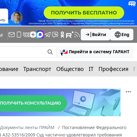
м
Войти
Eng
Перейти в систему ГАРАНТ
ование
Транспорт
Общество
IT
Профессия
П
Документы ленты ПРАЙМ
Постановление Федерального
 N А32-53516/2009 Суд частично удовлетворил требования