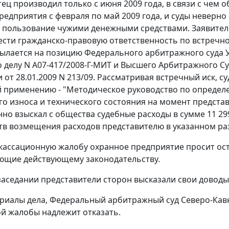
тец производил только с июня 2009 года, в связи с чем 
редприятия с февраля по май 2009 года, и суды неверн
 пользование чужими денежными средствами. Заявитель
ести гражданско-правовую ответственность по встречно
ылается на позицию Федерального арбитражного суда У
по делу N А07-417/2008-Г-МИТ и Высшего Арбитражного 
и
от 28.01.2009 N 213/09. Рассматривая встречный иск, 
применению - "Методическое руководство по определе
о износа и технического состояния на момент представл
но взыскал с общества судебные расходы в сумме 11 299
тв возмещения расходов представителю в указанном ра
 кассационную жалобу охранное предприятие просит ос
ющие действующему законодательству.
заседании представители сторон высказали свои доводы
риалы дела, Федеральный арбитражный суд Северо-Кавка
й жалобы надлежит отказать.