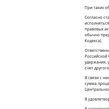
При таких о
Согласно
ст
исполняться
правовых ак
обычно пред
Кодекса).
Ответственн
Российской 
удержания, 
счет другог
В связи с н
сумма проце
Центральног
В удовлетво
В соответст