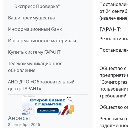
Постановлен
"Экспресс Проверка"
от 24 сентяб
Ваши преимущества
(извлечение
ГАРАНТ:
Информационный банк
Резолютивна
Информационные материалы
Постановлен
Купить систему ГАРАНТ
Телекоммуникационное
Общество с 
обновление
предприятие
АНО ДПО «Образовательный
"Сочигоргаз
центр ГАРАНТ»
пользование
требований 
Общество об
Анонсы
Решением от
8 сентября 2026
задолженнос