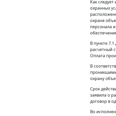
Как следует
охранных ус
расположенн
охране объе
персонала и
обеспечение
В пункте 7.
расчетный с
Оплата прои
В соответст
проникшими 
охрану объе
Срок действ
заявила о р
договор в о
Во исполнени