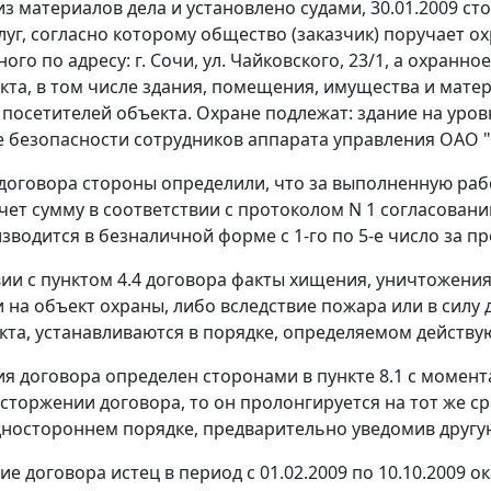
 из материалов дела и установлено судами, 30.01.2009 
луг, согласно которому общество (заказчик) поручает о
ого по адресу: г. Сочи, ул. Чайковского, 23/1, а охран
кта, в том числе здания, помещения, имущества и мат
 посетителей объекта. Охране подлежат: здание на уров
 безопасности сотрудников аппарата управления ОАО "Со
1 договора стороны определили, что за выполненную раб
чет сумму в соответствии с протоколом N 1 согласован
зводится в безналичной форме с 1-го по 5-е число за пр
вии с пунктом 4.4 договора факты хищения, уничтожен
на объект охраны, либо вследствие пожара или в силу
кта, устанавливаются в порядке, определяемом действ
ия договора определен сторонами в пункте 8.1 с момента
асторжении договора, то он пролонгируется на тот же ср
дностороннем порядке, предварительно уведомив другую
е договора истец в период с 01.02.2009 по 10.10.2009 