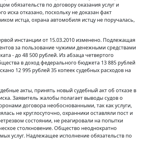
ом обязательств по договору оказания услуг и
го иска отказано, поскольку не доказан факт
ком истца, охрана автомобиля истцу не поручалась,
ервой инстанции от 15.03.2010 изменено. Подлежащая
центов за пользование чужими денежными средствами
ката - до 48 500 рублей. Из абзаца четвертого
бщества в доход федерального бюджета 13 885 рублей
скано 12 995 рублей 35 копеек судебных расходов на
ебные акты, принять новый судебный акт об отказе в
ска. Заявитель жалобы полагает выводы судов о
онами договора необоснованными, так как услуги,
лась не круглосуточно, охранники оставляли пост и
нетрезвом состоянии, не реагировали на попытки
ческое столкновение. Общество неоднократно
аемых услуг. Надлежащее исполнение обязательств по