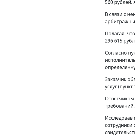
560 рублей. 
В связи с н
арбитражный
Полагая, чт
296 615 руб
Согласно
пу
исполнитель
определенную
Заказчик об
услуг (
пункт 
Ответчиком 
требований,
Исследовав 
сотрудники 
свидетельст