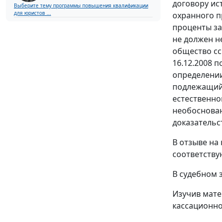
договору ис
Выберите тему программы повышения квалификации
для юристов ...
охранного п
проценты за
не должен н
общество сс
16.12.2008 
определени
подлежащий 
естественног
необоснован
доказательс
В отзыве на
соответству
В судебном 
Изучив мате
кассационно