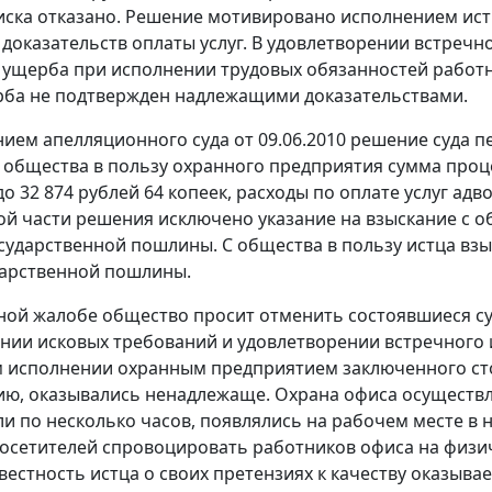
иска отказано. Решение мотивировано исполнением истц
 доказательств оплаты услуг. В удовлетворении встречно
ущерба при исполнении трудовых обязанностей работни
ба не подтвержден надлежащими доказательствами.
ием апелляционного суда от 09.06.2010 решение суда п
 общества в пользу охранного предприятия сумма про
 32 874 рублей 64 копеек, расходы по оплате услуг адво
й части решения исключено указание на взыскание с о
осударственной пошлины. С общества в пользу истца взы
дарственной пошлины.
ной жалобе общество просит отменить состоявшиеся суд
нии исковых требований и удовлетворении встречного и
исполнении охранным предприятием заключенного стор
ию, оказывались ненадлежаще. Охрана офиса осуществля
ли по несколько часов, появлялись на рабочем месте в 
осетителей спровоцировать работников офиса на физи
звестность истца о своих претензиях к качеству оказыв