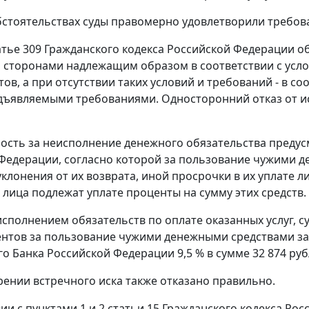
бстоятельствах суды правомерно удовлетворили требова
атье 309
Гражданского кодекса Российской Федерации об
 сторонами надлежащим образом в соответствии с усло
тов, а при отсутствии таких условий и требований - в 
ъявляемыми требованиями. Односторонний отказ от исп
ость за неисполнение денежного обязательства преду
Федерации, согласно которой за пользование чужими 
уклонения от их возврата, иной просрочки в их уплате 
о лица подлежат уплате проценты на сумму этих средств.
еисполнением обязательств по оплате оказанных услуг,
нтов за пользование чужими денежными средствами за п
о Банка Российской Федерации 9,5 % в сумме 32 874 руб
рении встречного иска также отказано правильно.
вии с
пунктами 1
и
2 статьи 15
Гражданского кодекса Рос