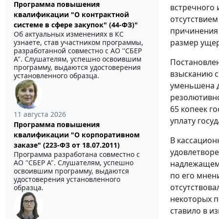
Программа повышения
встречного 
квалификации "О контрактной
отсутствием
системе в сфере закупок" (44-ФЗ)"
причинения 
Об актуальных изменениях в КС
размер ущер
узнаете, став участником программы,
разработанной совместно с АО ''СБЕР
А". Слушателям, успешно освоившим
Постановлен
программу, выдаются удостоверения
взысканию с
установленного образца.
уменьшена до
резолютивно
65 копеек г
11 августа 2026
уплату госу
Программа повышения
квалификации "О корпоративном
В кассацион
заказе" (223-ФЗ от 18.07.2011)
удовлетворе
Программа разработана совместно с
АО ''СБЕР А". Слушателям, успешно
надлежащем 
освоившим программу, выдаются
по его мнен
удостоверения установленного
отсутствова
образца.
некоторых п
ставило в и