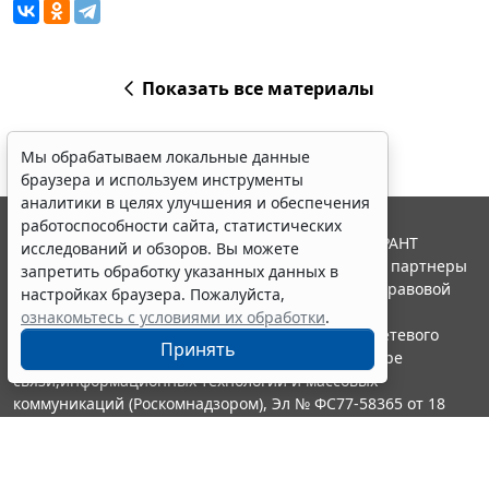
браузера и используем инструменты
аналитики в целях улучшения и обеспечения
работоспособности сайта, статистических
исследований и обзоров. Вы можете
Показать все материалы
запретить обработку указанных данных в
настройках браузера. Пожалуйста,
ознакомьтесь с условиями их обработки
.
Принять
© ООО "НПП "ГАРАНТ-СЕРВИС", 2026. Система ГАРАНТ
выпускается с 1990 года. Компания "Гарант" и ее партнеры
Erid: 4CQwVszH9pWwojUA9Q3
Реклама
являются участниками Российской ассоциации правовой
информации ГАРАНТ.
Получите полный доступ к системе
Портал ГАРАНТ.РУ зарегистрирован в качестве сетевого
ГАРАНТ бесплатно на 3 дня!
издания Федеральной службой по надзору в сфере
Получить доступ
связи,информационных технологий и массовых
коммуникаций (Роскомнадзором), Эл № ФС77-58365 от 18
июня 2014 года.
16+