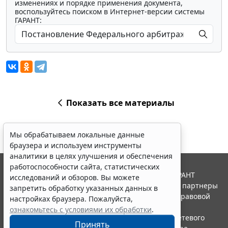
изменениях и порядке применения документа,
воспользуйтесь поиском в Интернет-версии системы
ГАРАНТ:
Показать все материалы
Мы обрабатываем локальные данные
браузера и используем инструменты
аналитики в целях улучшения и обеспечения
работоспособности сайта, статистических
© ООО "НПП "ГАРАНТ-СЕРВИС", 2026. Система ГАРАНТ
исследований и обзоров. Вы можете
выпускается с 1990 года. Компания "Гарант" и ее партнеры
запретить обработку указанных данных в
являются участниками Российской ассоциации правовой
настройках браузера. Пожалуйста,
информации ГАРАНТ.
ознакомьтесь с условиями их обработки
.
Портал ГАРАНТ.РУ зарегистрирован в качестве сетевого
Принять