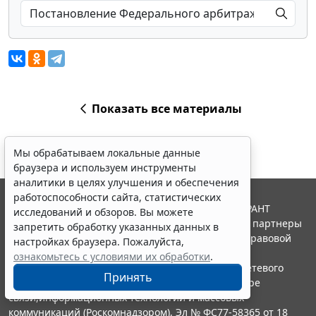
Показать все материалы
Мы обрабатываем локальные данные
браузера и используем инструменты
аналитики в целях улучшения и обеспечения
работоспособности сайта, статистических
© ООО "НПП "ГАРАНТ-СЕРВИС", 2026. Система ГАРАНТ
исследований и обзоров. Вы можете
выпускается с 1990 года. Компания "Гарант" и ее партнеры
запретить обработку указанных данных в
являются участниками Российской ассоциации правовой
настройках браузера. Пожалуйста,
информации ГАРАНТ.
ознакомьтесь с условиями их обработки
.
Портал ГАРАНТ.РУ зарегистрирован в качестве сетевого
Принять
издания Федеральной службой по надзору в сфере
связи,информационных технологий и массовых
коммуникаций (Роскомнадзором), Эл № ФС77-58365 от 18