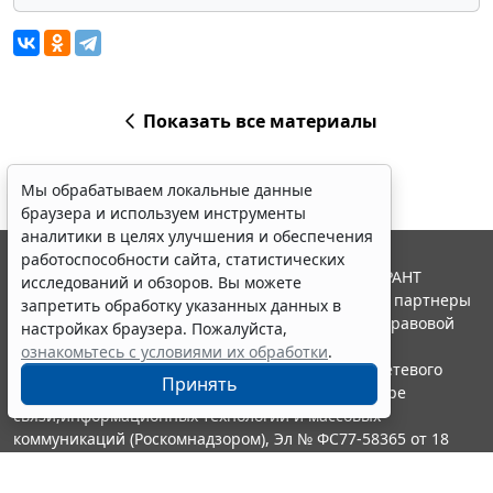
Показать все материалы
Мы обрабатываем локальные данные
браузера и используем инструменты
аналитики в целях улучшения и обеспечения
работоспособности сайта, статистических
© ООО "НПП "ГАРАНТ-СЕРВИС", 2026. Система ГАРАНТ
исследований и обзоров. Вы можете
выпускается с 1990 года. Компания "Гарант" и ее партнеры
запретить обработку указанных данных в
являются участниками Российской ассоциации правовой
настройках браузера. Пожалуйста,
информации ГАРАНТ.
ознакомьтесь с условиями их обработки
.
Портал ГАРАНТ.РУ зарегистрирован в качестве сетевого
Принять
издания Федеральной службой по надзору в сфере
связи,информационных технологий и массовых
коммуникаций (Роскомнадзором), Эл № ФС77-58365 от 18
июня 2014 года.