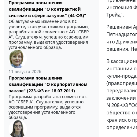
Программа повышения
инспекция Ф
квалификации "О контрактной
Трейд".
системе в сфере закупок" (44-ФЗ)"
Об актуальных изменениях в КС
Решением Ар
узнаете, став участником программы,
разработанной совместно с АО ''СБЕР
Пятнадцатог
А". Слушателям, успешно освоившим
что Дриженк
программу, выдаются удостоверения
установленного образца.
решения. Не
В кассацион
инстанции о
11 августа 2026
купли-прода
Программа повышения
(правопредш
квалификации "О корпоративном
передавалис
заказе" (223-ФЗ от 18.07.2011)
Программа разработана совместно с
заключении 
АО ''СБЕР А". Слушателям, успешно
N 208-ФЗ "О
освоившим программу, выдаются
общество о 
удостоверения установленного
образца.
края иск о 
определение