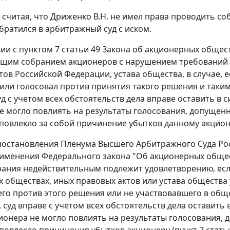
, считая, что Дриженко В.Н. не имел права проводить 
обратился в арбитражный суд с иском.
вии с
пунктом 7 статьи 49
Закона об акционерных общест
бщим собранием акционеров с нарушением требований
тов Российской Федерации, устава общества, в случае, 
или голосовал против принятия такого решения и таки
уд с учетом всех обстоятельств дела вправе оставить в
е могло повлиять на результаты голосования, допуще
повлекло за собой причинение убытков данному акцион
остановления Пленума Высшего Арбитражного Суда Росс
именения Федерального закона "Об акционерных общес
рания недействительным подлежит удовлетворению, е
 обществах, иных правовых актов или устава общества
го против этого решения или не участвовавшего в общ
, суд вправе с учетом всех обстоятельств дела оставить
ионера не могло повлиять на результаты голосования,
повлекло причинения убытков акционеру (
пункт 7 стать