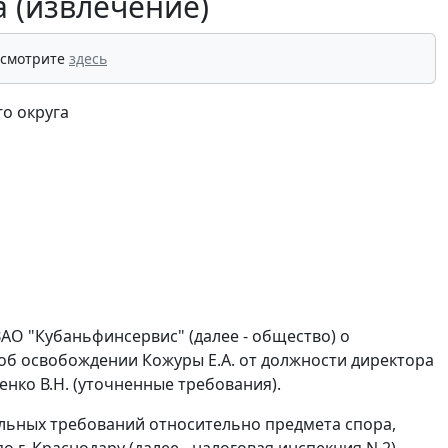
 (извлечение)
 смотрите
здесь
о округа
ЗАО "Кубаньфинсервис" (далее - общество) о
об освобождении Кожуры Е.А. от должности директора
нко В.Н. (уточненные требования).
тельных требований относительно предмета спора,
г. Краснодару (далее - налоговая инспекция N 2),