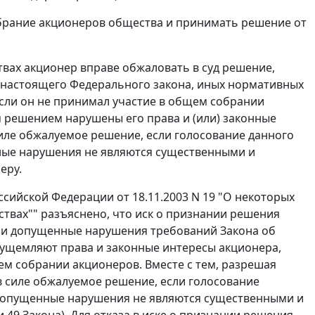
собрание акционеров общества и принимать решение от
вах акционер вправе обжаловать в суд решение,
 настоящего
Федерального закона
, иных нормативных
если он не принимал участие в общем собрании
м решением нарушены его права и (или) законные
 силе обжалуемое решение, если голосование данного
нные нарушения не являются существенными и
еру.
ийской Федерации от 18.11.2003 N 19 "О некоторых
твах"" разъяснено, что иск о признании решения
сли допущенные нарушения требований
Закона
об
 ущемляют права и законные интересы акционера,
ем собрании акционеров. Вместе с тем, разрешая
 в силе обжалуемое решение, если голосование
 допущенные нарушения не являются существенными и
и 49
Закона). Для отказа в иске о признании решения