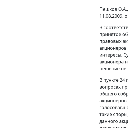
Пешков О.А.
11.08.2009, 
В соответст
принятое о
правовых ак
акционеров 
интересы. С
акционера н
решение не 
В
пункте 24
п
вопросах пр
общего соб
акционерных
голосовавше
такие споры
данного акц
решение не 