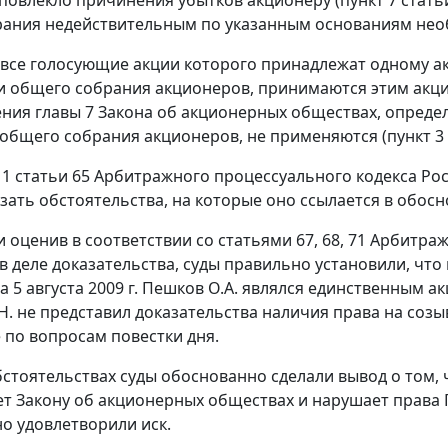
ания недействительным по указанным основаниям необ
 все голосующие акции которого принадлежат одному а
и общего собрания акционеров, принимаются этим акц
ения
главы 7
Закона об акционерных обществах, определ
общего собрания акционеров, не применяются (
пункт 3
 1 статьи 65
Арбитражного процессуального кодекса Рос
зать обстоятельства, на которые оно ссылается в обос
и оценив в соответствии со
статьями 67
,
68
,
71
Арбитражн
 деле доказательства, суды правильно установили, что
а 5 августа 2009 г. Пешков О.А. являлся единственным
Н. не представил доказательства наличия права на созы
 по вопросам повестки дня.
бстоятельствах суды обоснованно сделали вывод о том, 
ет
Закону
об акционерных обществах и нарушает права П
о удовлетворили иск.