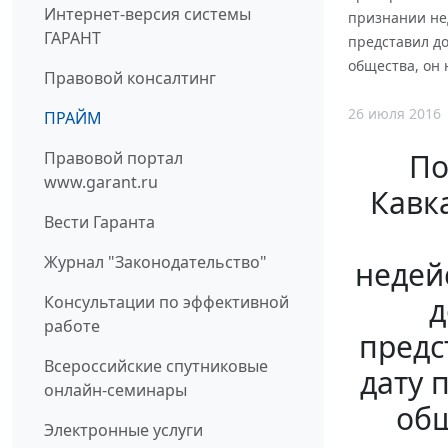
Интернет-версия системы
признании не
ГАРАНТ
представил до
общества, он 
Правовой консалтинг
26 июля 2016
ПРАЙМ
По
Правовой портал
www.garant.ru
Кавка
Вести Гаранта
Журнал "Законодательство"
недей
д
Консультации по эффективной
работе
предс
Всероссийские спутниковые
дату 
онлайн-семинары
общ
Электронные услуги