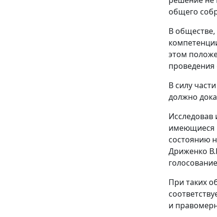
общего собр
В обществе,
компетенци
этом полож
проведения 
В силу
части
должно дока
Исследовав 
имеющиеся в
состоянию н
Дриженко В.
голосование
При таких о
соответству
и правомерн