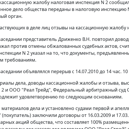
 кассационную жалобу налоговая инспекция N 2 сообщила,
нное дело общества переданы в налоговую инспекцию N 
вый орган.
частвующих в деле лиц отзывы на кассационную жалобу 
заседании представитель Дриженко В.Н. повторил дово
ажал против отмены обжалованных судебных актов, счи
нспекции N 2 указал на то, что документы, предъявленн
м требованиям.
аседании объявлялся перерыв с 14.07.2010 до 14 час. 10 
риалы дела, доводы кассационной жалобы и отзыва, выс
 2 и ООО "Реал Трейд", Федеральный арбитражный суд С
одлежит удовлетворению по следующим основаниям.
з материалов дела и установлено судами первой и апел
" (покупатель) заключили договоры от 16.03.2009 и 17.
арных акций общества, что составляет 100% размещенн
а расходными кассовыми ордерами ООО "Реал Строй" от 1