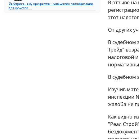
В отзыве на
Выберите тему программы повышения квалификации
для юристов ...
регистрацио
этот налого
От других у
В судебном 
Трейд" возр
налоговой и
нормативны
В судебном з
Изучив мате
инспекции N
жалоба не п
Как видно и
"Реал Строй
бездокумент
подтвержден