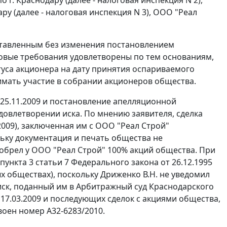
ру (далее - налоговая инспекция N 3), ООО "Реал
оставленным без изменения постановлением
ковые требования удовлетворены по тем основаниям,
атуса акционера на дату принятия оспариваемого
имать участие в собрании акционеров общества.
 25.11.2009 и постановление апелляционной
удовлетворении иска. По мнению заявителя, сделка
2009), заключенная им с ООО "Реал Строй"
ьку документация и печать общества не
иобрел у ООО "Реал Строй" 100% акций общества. При
пункта 3 статьи 7
Федерального закона от 26.12.1995
 обществах), поскольку Дриженко В.Н. не уведомил
иск, поданный им в Арбитражный суд Краснодарского
 17.03.2009 и последующих сделок с акциями общества,
воен номер А32-6283/2010.