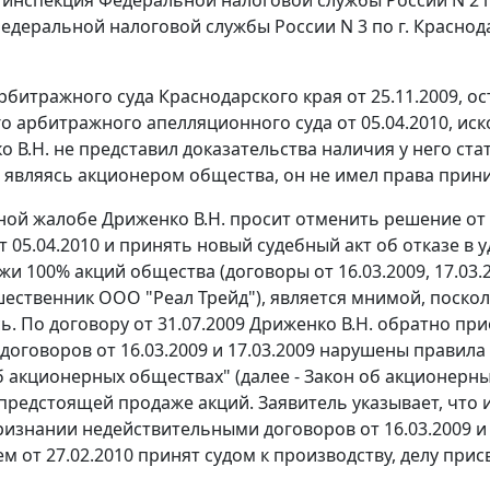
едеральной налоговой службы России N 3 по г. Краснода
битражного суда Краснодарского края от 25.11.2009, 
о арбитражного апелляционного суда от 05.04.2010, ис
о В.Н. не представил доказательства наличия у него ст
 являясь акционером общества, он не имел права прин
ной жалобе Дриженко В.Н. просит отменить решение от
т 05.04.2010 и принять новый судебный акт об отказе в 
жи 100% акций общества (договоры от 16.03.2009, 17.03.
ественник ООО "Реал Трейд"), является мнимой, поскол
ь. По договору от 31.07.2009 Дриженко В.Н. обратно пр
договоров от 16.03.2009 и 17.03.2009 нарушены правила
б акционерных обществах" (далее -
Закон
об акционерных
предстоящей продаже акций. Заявитель указывает, что 
признании недействительными договоров от 16.03.2009 и
м от 27.02.2010 принят судом к производству, делу прис