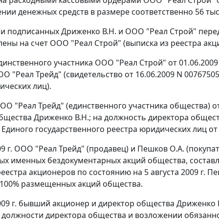
ении денежных средств в размере соответственно 56 тыс.
и подписанных Дриженко В.Н. и ООО "Реал Строй" перед
лены на счет ООО "Реал Строй" (выписка из реестра акци
инственного участника ООО "Реал Строй" от 01.06.20
ОО "Реал Трейд" (свидетельство от 16.06.2009 N 007675
ических лиц).
О "Реал Трейд" (единственного участника общества) о
бщества Дриженко В.Н.; на должность директора общест
 Единого государственного реестра юридических лиц от 
09 г. ООО "Реал Трейд" (продавец) и Пешков О.А. (покуп
х именных бездокументарных акций общества, состав
реестра акционеров по состоянию на 5 августа 2009 г. 
100% размещенных акций общества.
2009 г. бывший акционер и директор общества Дриженко 
должности директора общества и возложении обязанно