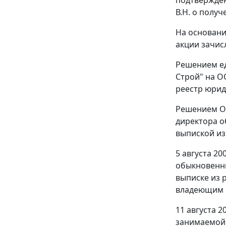
В.Н. о получ
На основани
акции зачис
Решением ед
Строй" на О
реестр юрид
Решением ОО
директора о
выпиской из
5 августа 20
обыкновенны
выписке из 
владеющим 
11 августа 
занимаемой 