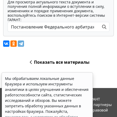
Для просмотра актуального текста документа и
получения полной информации о вступлении в силу,
изменениях и порядке применения документа,
воспользуйтесь поиском в Интернет-версии системы
ГАРАНТ:
Показать все материалы
Мы обрабатываем локальные данные
браузера и используем инструменты
аналитики в целях улучшения и обеспечения
работоспособности сайта, статистических
© ООО "НПП "ГАРАНТ-СЕРВИС", 2026. Система ГАРАНТ
исследований и обзоров. Вы можете
выпускается с 1990 года. Компания "Гарант" и ее партнеры
запретить обработку указанных данных в
являются участниками Российской ассоциации правовой
настройках браузера. Пожалуйста,
информации ГАРАНТ.
ознакомьтесь с условиями их обработки
.