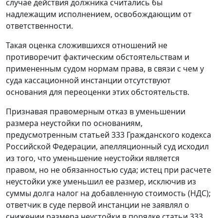
случае действия должника считались бы
надлежащим исполнением, освобождающим от
ответственности.
Такая оценка сложившихся отношений не
противоречит фактическим обстоятельствам и
примененным судом нормам права, в связи с чем у
суда кассационной инстанции отсутствуют
основания для переоценки этих обстоятельств.
Признавая правомерным отказ в уменьшении
размера неустойки по основаниям,
предусмотренным
статьей 333
Гражданского кодекса
Российской Федерации, апелляционный суд исходил
из того, что уменьшение неустойки является
правом, но не обязанностью суда; истец при расчете
неустойки уже уменьшил ее размер, исключив из
суммы долга налог на добавленную стоимость (НДС);
ответчик в суде первой инстанции не заявлял о
снижении размера неустойки в порядке
статьи 333