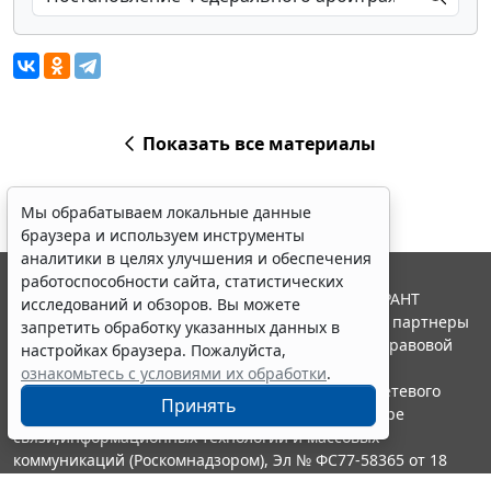
Показать все материалы
Мы обрабатываем локальные данные
браузера и используем инструменты
аналитики в целях улучшения и обеспечения
работоспособности сайта, статистических
© ООО "НПП "ГАРАНТ-СЕРВИС", 2026. Система ГАРАНТ
исследований и обзоров. Вы можете
выпускается с 1990 года. Компания "Гарант" и ее партнеры
запретить обработку указанных данных в
являются участниками Российской ассоциации правовой
настройках браузера. Пожалуйста,
информации ГАРАНТ.
ознакомьтесь с условиями их обработки
.
Портал ГАРАНТ.РУ зарегистрирован в качестве сетевого
Принять
издания Федеральной службой по надзору в сфере
связи,информационных технологий и массовых
коммуникаций (Роскомнадзором), Эл № ФС77-58365 от 18
июня 2014 года.