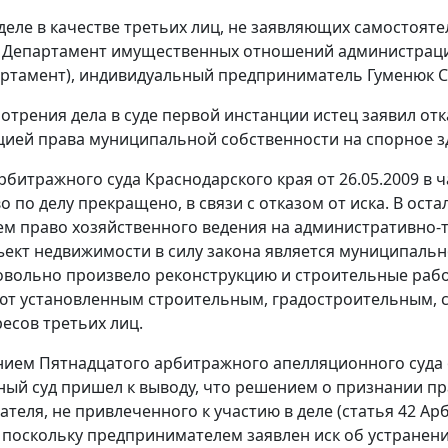
 деле в качестве третьих лиц, не заявляющих самостоя
 Департамент имущественных отношений администраци
партамент), индивидуальный предприниматель Гуменюк С.
мотрения дела в суде первой инстанции истец заявил отк
ей права муниципальной собственности на спорное здание
битражного суда Краснодарского края от 26.05.2009 в
 по делу прекращено, в связи с отказом от иска. В оста
м право хозяйственного ведения на административно-то
ект недвижимости в силу закона является муниципальн
овольно произвело реконструкцию и строительные раб
ют установленным строительным, градостроительным, 
ресов третьих лиц.
ием Пятнадцатого арбитражного апелляционного суда от
ый суд пришел к выводу, что решением о признании пр
теля, не привлеченного к участию в деле (
статья 42
Арб
 поскольку предпринимателем заявлен иск об устранени