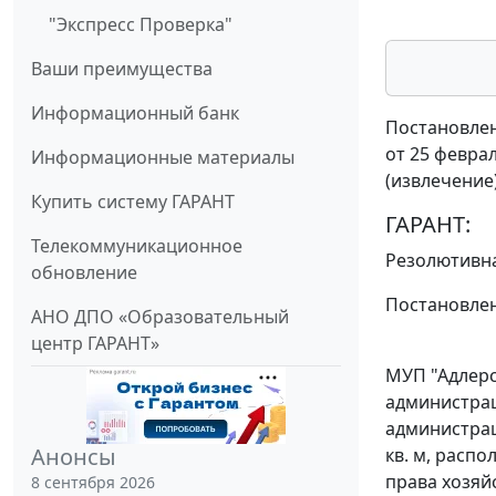
"Экспресс Проверка"
Ваши преимущества
Информационный банк
Постановлен
от 25 феврал
Информационные материалы
(извлечение
Купить систему ГАРАНТ
ГАРАНТ:
Телекоммуникационное
Резолютивна
обновление
Постановлен
АНО ДПО «Образовательный
центр ГАРАНТ»
МУП "Адлерс
администрац
администрац
Анонсы
кв. м, распо
права хозяй
8 сентября 2026