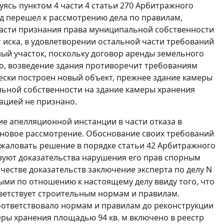
вуясь
пунктом 4 части 4 статьи 270
Арбитражного
д перешел к рассмотрению дела по правилам,
 части признания права муниципальной собственности
 иска, в удовлетворении остальной части требований
ьный участок, поскольку договор аренды земельного
ого, возведение здания противоречит требованиям
ески построен новый объект, прежнее здание камеры
льной собственности на здание камеры хранения
рацией не признано.
е апелляционной инстанции в части отказа в
а новое рассмотрение. Обоснование своих требований
бжаловать решение в порядке
статьи 42
Арбитражного
твуют доказательства нарушения его прав спорным
честве доказательств заключение эксперта по делу N
ыми по отношению к настоящему делу ввиду того, что
тветствует строительным нормам и правилам.
соответствовало нормам и правилам до реконструкции
ры хранения площадью 94 кв. м включено в реестр