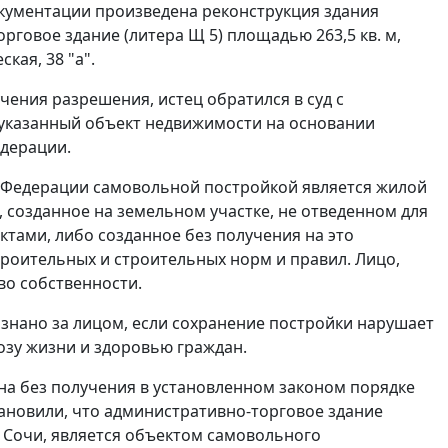
кументации произведена реконструкция здания
рговое здание (литера Щ 5) площадью 263,5 кв. м,
кая, 38 "а".
чения разрешения, истец обратился в суд с
 указанный объект недвижимости на основании
едерации.
 Федерации самовольной постройкой является жилой
 созданное на земельном участке, не отведенном для
ктами, либо созданное без получения на это
оительных и строительных норм и правил. Лицо,
во собственности.
знано за лицом, если сохранение постройки нарушает
озу жизни и здоровью граждан.
на без получения в установленном законом порядке
тановили, что административно-торговое здание
г. Сочи, является объектом самовольного