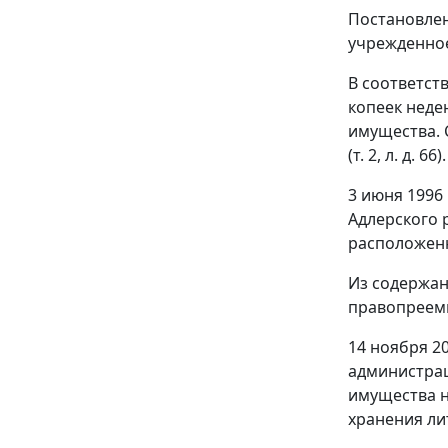
Постановлен
учрежденное
В соответст
копеек неде
имущества. 
(т. 2, л. д. 66).
3 июня 1996
Адлерского 
расположенног
Из содержани
правопреемни
14 ноября 2
администрац
имущества н
хранения лит