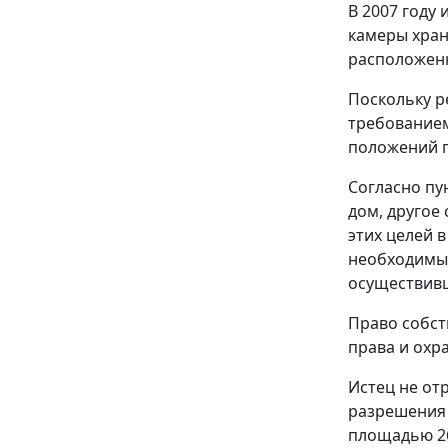
В 2007 году
камеры хран
расположенно
Поскольку р
требованием
положений
Согласно
пу
дом, другое
этих целей 
необходимых
осуществивш
Право собст
права и охр
Истец не от
разрешения 
площадью 26