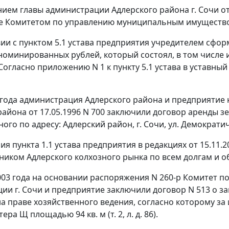
ием главы администрации Адлерского района г. Сочи от
 Комитетом по управлению муниципальным имуществом г. С
вии с пунктом 5.1 устава предприятия учредителем сфо
номинированных рублей, который состоял, в том числе 
Согласно приложению N 1 к пункту 5.1 устава в уставн
 года администрация Адлерского района и предприятие
района от 17.05.1996 N 700 заключили договор аренды з
о по адресу: Адлерский район, г. Сочи, ул. Демократическая
я пункта 1.1 устава предприятия в редакциях от 15.11.2
ком Адлерского колхозного рынка по всем долгам и обязател
003 года на основании распоряжения N 260-р Комитет
ии г. Сочи и предприятие заключили договор N 513 о 
а праве хозяйственного ведения, согласно которому за 
ера Щ площадью 94 кв. м (т. 2, л. д. 86).