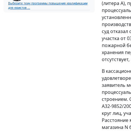
(литера А),
Выберите тему программы повышения квалификации
для юристов ...
процессуаль
установленн
производств
суд отказал
участка от 
пожарной бе
хранения пе
отсутствует
В кассацион
удовлетворе
заявитель м
процессуаль
строением. 
А32-9852/20
круг лиц, у
Расстояние 
магазина N 