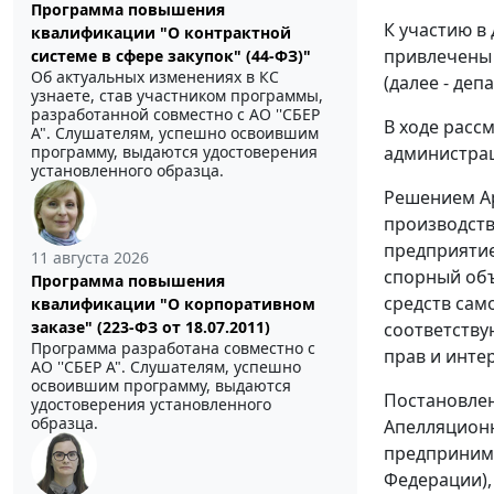
Программа повышения
К участию в
квалификации "О контрактной
привлечены
системе в сфере закупок" (44-ФЗ)"
Об актуальных изменениях в КС
(далее - де
узнаете, став участником программы,
разработанной совместно с АО ''СБЕР
В ходе расс
А". Слушателям, успешно освоившим
программу, выдаются удостоверения
администраци
установленного образца.
Решением Ар
производство
предприятие
11 августа 2026
спорный объ
Программа повышения
средств сам
квалификации "О корпоративном
заказе" (223-ФЗ от 18.07.2011)
соответству
Программа разработана совместно с
прав и инте
АО ''СБЕР А". Слушателям, успешно
освоившим программу, выдаются
Постановлен
удостоверения установленного
образца.
Апелляционн
предпринима
Федерации),