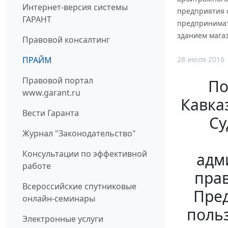
Интернет-версия системы
предприятия о
ГАРАНТ
предпринимат
зданием мага
Правовой консалтинг
28 июля 2016
ПРАЙМ
Правовой портал
По
www.garant.ru
Кавказ
Вести Гаранта
Су
Журнал "Законодательство"
Консультации по эффективной
адм
работе
прав
Всероссийские спутниковые
Пред
онлайн-семинары
поль
Электронные услуги