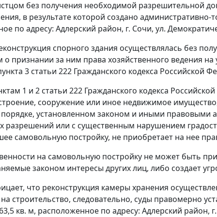
 истцом без получения необходимой разрешительной до
ения, в результате которой создано административно-то
е по адресу: Адлерский район, г. Сочи, ул. Демократичес
еконструкция спорного здания осуществлялась без полу
 о признании за ним права хозяйственного ведения на
пункта 3 статьи 222
Гражданского кодекса Российской Ф
нктам 1
и
2 статьи 222
Гражданского кодекса Российской
 строение, сооружение или иное недвижимое имущество,
в порядке, установленном законом и иными правовыми а
 разрешений или с существенным нарушением градостр
ее самовольную постройку, не приобретает на нее пра
венности на самовольную постройку не может быть при
аняемые законом интересы других лиц, либо создает угр
рицает, что реконструкция камеры хранения осуществле
на строительство, следовательно, суды правомерно ус
3,5 кв. м, расположенное по адресу: Адлерский район, 