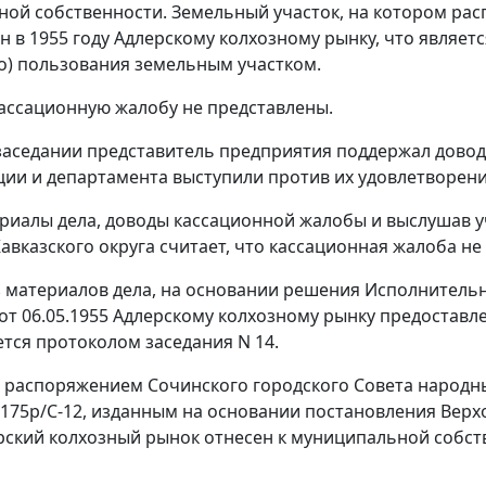
ой собственности. Земельный участок, на котором ра
н в 1955 году Адлерскому колхозному рынку, что являе
о) пользования земельным участком.
ассационную жалобу не представлены.
заседании представитель предприятия поддержал довод
ии и департамента выступили против их удовлетворени
риалы дела, доводы кассационной жалобы и выслушав 
Кавказского округа считает, что кассационная жалоба н
з материалов дела, на основании решения Исполнитель
от 06.05.1955 Адлерскому колхозному рынку предоставле
тся протоколом заседания N 14.
распоряжением Сочинского городского Совета народны
N 175р/С-12, изданным на основании
постановления
Верхо
ерский колхозный рынок отнесен к муниципальной собст