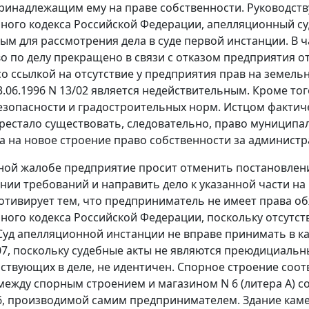
 принадлежащим ему на праве собственности. Руководст
ного кодекса Российской Федерации, апелляционный су
ым для рассмотрения дела в суде первой инстанции. В
о по делу прекращено в связи с отказом предприятия от
 со ссылкой на отсутствие у предприятия прав на земел
03.06.1996 N 13/02 является недействительным. Кроме т
зопасности и градостроительных норм. Истцом фактич
рестало существовать, следовательно, право муниципа
, а на новое строение право собственности за админист
ной жалобе предприятие просит отменить постановлени
нии требований и направить дело к указанной части н
отивирует тем, что предприниматель не имеет права о
ного кодекса Российской Федерации, поскольку отсутс
Суд апелляционной инстанции не вправе принимать в ка
07, поскольку судебные акты не являются преюдициальн
частвующих в деле, не идентичен. Спорное строение соо
между спорным строением и магазином N 6 (литера А) 
6, производимой самим предпринимателем. Здание каме