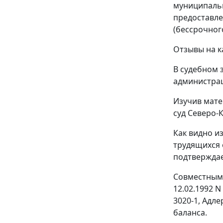
муниципальн
предоставле
(бессрочног
Отзывы на к
В судебном 
администрац
Изучив мате
суд Северо-
Как видно и
трудящихся 
подтверждае
Совместным 
12.02.1992 
3020-1, Адл
баланса.