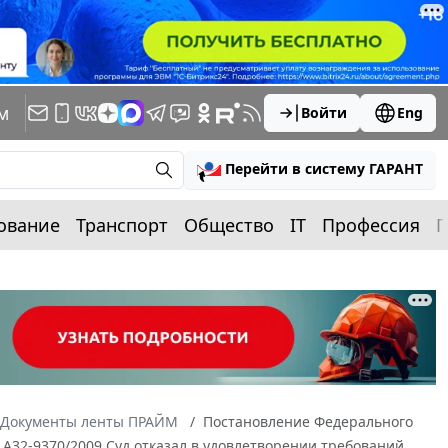
м
Войти
Eng
Перейти в систему ГАРАНТ
ование
Транспорт
Общество
IT
Профессия
П
Документы ленты ПРАЙМ
Постановление Федерального
N А32-9370/2009 Суд отказал в удовлетворении требований