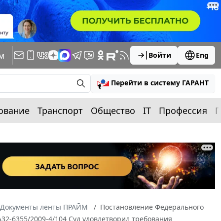
м
Войти
Eng
Перейти в систему ГАРАНТ
ование
Транспорт
Общество
IT
Профессия
П
Документы ленты ПРАЙМ
Постановление Федерального
 А32-6355/2009-4/104 Суд удовлетворил требования