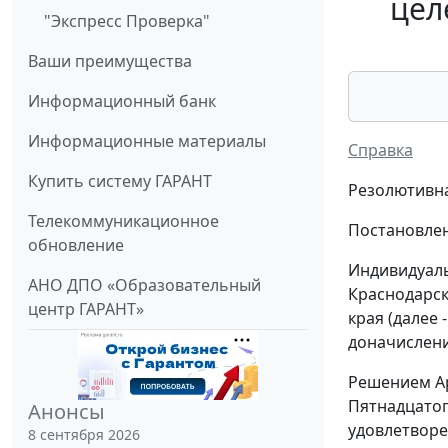
цел
"Экспресс Проверка"
Ваши преимущества
Информационный банк
Информационные материалы
Справка
Купить систему ГАРАНТ
Резолютивна
Телекоммуникационное
Постановлен
обновление
Индивидуаль
АНО ДПО «Образовательный
Краснодарск
центр ГАРАНТ»
края (далее
доначислени
Решением Ар
Пятнадцатог
Анонсы
удовлетворе
8 сентября 2026