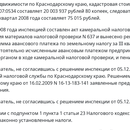
движимости по Краснодарскому краю, кадастровая стои
007:0534 составляет 20 003 937 рублей 80 копеек, следо
I квартал 2008 года составляет 75 015 рублей.
008 года инспекцией составлен акт камеральной налогово
я материалов налоговой проверки N 637 и вынесено р
мма авансового платежа по земельному налогу за III ква
стоятельно исчисленным авансовым платежом предпри
рганом в ходе камеральной налоговой проверки, и пени 
тель, не согласившись с решением инспекции от 05.12.
 налоговой службы по Краснодарскому краю. Решение
ому краю от 16.02.2009 N 16-13-183-141 заявленные пр
ния.
тель, не согласившись с решением инспекции от 05.12.
вии с подпунктом 1 пункта 1 статьи 23 Налогового код
законно установленные налоги.