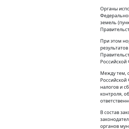
Органы испо
Федеральног
земель (пун
Правительст
При этом но
результатов
Правительст
Российской 
Между тем, 
Российской 
налогов и с
контроля, о
ответственн
В состав за
законодател
органов мун