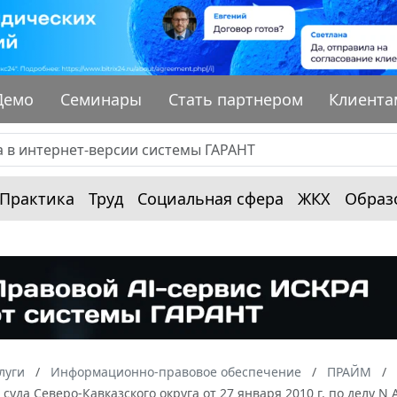
Демо
Семинары
Стать партнером
Клиента
Практика
Труд
Социальная сфера
ЖКХ
Образ
луги
Информационно-правовое обеспечение
ПРАЙМ
суда Северо-Кавказского округа от 27 января 2010 г. по делу N