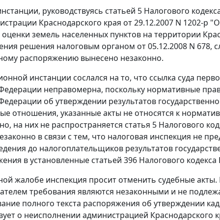
инстанции, руководствуясь статьей 5 Налогового кодекс
истрации Краснодарского края от 29.12.2007 N 1202-р "
 оценки земель населенных пунктов на территории Красн
ения решения налоговым органом от 05.12.2008 N 678,
ному распоряжению вынесено незаконно.
ионной инстанции сослался на то, что ссылка суда перв
Федерации неправомерна, поскольку нормативные прав
Федерации об утверждении результатов государственно
вые отношения, указанные акты не относятся к нормати
но, на них не распространяется статья 5 Налогового ко
езаконно в связи с тем, что налоговая инспекция не п
едения до налогоплательщиков результатов государств
ения в установленные статьей 396 Налогового кодекса
ной жалобе инспекция просит отменить судебные акты. 
телем требования являются незаконными и не подлежа
ание полного текста распоряжения об утверждении када
вует о неисполнении администрацией Краснодарского к