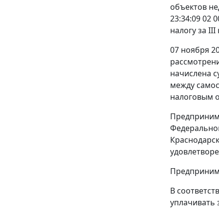
объектов не
23:34:09 02 
налогу за II
07 ноября 2
рассмотрени
начислена су
между само
налоговым о
Предпринима
Федеральной
Краснодарск
удовлетворе
Предпринима
В соответст
уплачивать 