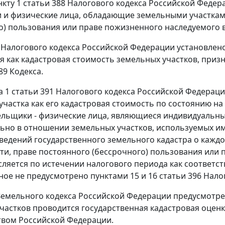
нкту 1 статьи 388 Налогового кодекса Российской Фед
 и физические лица, обладающие земельными участками
о) пользования или праве пожизненного наследуемого 
0 Налогового кодекса Российской Федерации установлено
я как кадастровая стоимость земельных участков, при
89 Кодекса.
та 1 статьи 391 Налогового кодекса Российской Федерац
участка как его кадастровая стоимость по состоянию н
льщики - физические лица, являющиеся индивидуальн
ьно в отношении земельных участков, используемых им
ведений государственного земельного кадастра о кажд
ти, праве постоянного (бессрочного) пользования или
сляется по истечении налогового периода как соответс
иное не предусмотрено пунктами 15 и 16 статьи 396 Нал
 Земельного кодекса Российской Федерации предусмотре
частков проводится государственная кадастровая оценк
вом Российской Федерации.