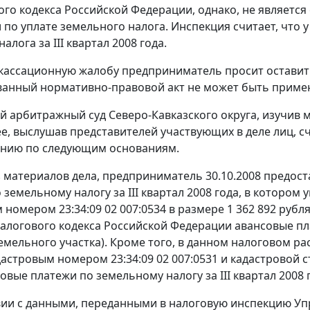
ого кодекса Российской Федерации, однако, не являетс
 по уплате земельного налога. Инспекция считает, что 
алога за III квартал 2008 года.
 кассационную жалобу предприниматель просит оставить
анный нормативно-правовой акт не может быть примене
 арбитражный суд Северо-Кавказского округа, изучив 
ее, выслушав представителей участвующих в деле лиц, с
ению по следующим основаниям.
з материалов дела, предприниматель 30.10.2008 предос
земельному налогу за III квартал 2008 года, в котором
 номером 23:34:09 02 007:0534 в размере 1 362 892 рубл
Налогового кодекса Российской Федерации авансовые пла
емельного участка). Кроме того, в данном налоговом р
дастровым номером 23:34:09 02 007:0531 и кадастровой с
овые платежи по земельному налогу за III квартал 2008 
вии с данными, переданными в налоговую инспекцию Уп