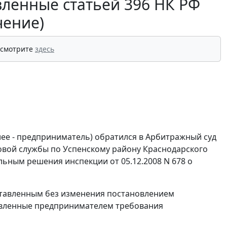
вленные статьей 396 НК РФ
чение)
 смотрите
здесь
ее - предприниматель) обратился в Арбитражный суд
овой службы по Успенскому району Краснодарского
ельным решения инспекции от 05.12.2008 N 678 о
оставленным без изменения постановлением
аявленные предпринимателем требования