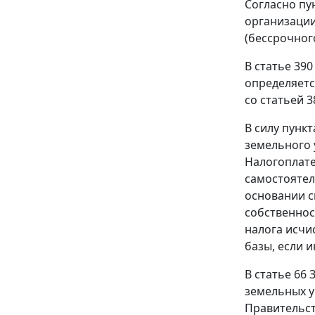
Согласно пу
организации
(бессрочног
В статье 39
определяетс
со статьей 3
В силу пунк
земельного 
Налогоплате
самостоятел
основании с
собственнос
налога исчи
базы, если 
В статье 66
земельных у
Правительст