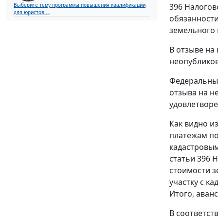
Выберите тему программы повышения квалификации
396 Налогов
для юристов ...
обязанности
земельного н
В отзыве на
неопубликов
Федеральный
отзыва на н
удовлетвор
Как видно и
платежам по 
кадастровым
статьи 396 
стоимости з
участку с ка
Итого, аванс
В соответст