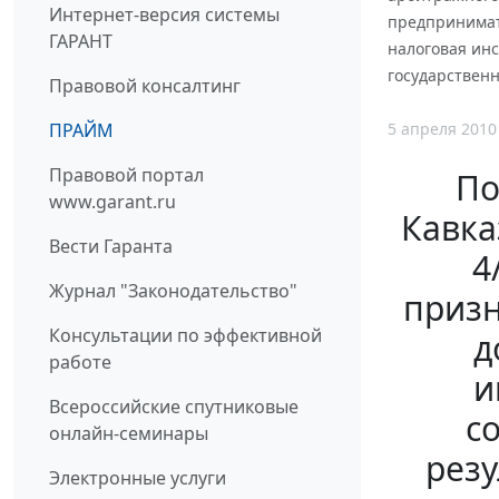
Интернет-версия системы
предпринимат
ГАРАНТ
налоговая ин
государственн
Правовой консалтинг
5 апреля 2010
ПРАЙМ
Правовой портал
По
www.garant.ru
Кавка
Вести Гаранта
4
Журнал "Законодательство"
призн
Консультации по эффективной
д
работе
и
Всероссийские спутниковые
с
онлайн-семинары
резу
Электронные услуги