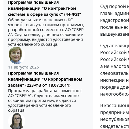
Программа повышения
Суд первой 
квалификации "О контрактной
главы админ
системе в сфере закупок" (44-ФЗ)"
Об актуальных изменениях в КС
кадастровой
узнаете, став участником программы,
после вынес
разработанной совместно с АО ''СБЕР
вышеуказан
А". Слушателям, успешно освоившим
программу, выдаются удостоверения
установленного образца.
Суд апелляц
Российской 
Российской 
а не налого
11 августа 2026
следователь
Программа повышения
квалификации "О корпоративном
инспекции н
заказе" (223-ФЗ от 18.07.2011)
порядка дов
Программа разработана совместно с
налогооблож
АО ''СБЕР А". Слушателям, успешно
освоившим программу, выдаются
В кассацион
удостоверения установленного
образца.
предпринима
неопубликов
свидетельст