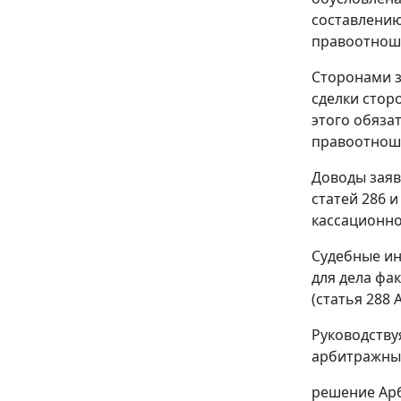
составлению
правоотноше
Сторонами з
сделки стор
этого обяза
правоотноше
Доводы заяв
статей 286
кассационно
Судебные ин
для дела фа
(
статья 288
А
Руководств
арбитражный
решение Арб