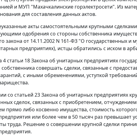
нией и МУП "Махачкалинские горэлектросети". Из матер
нования для составления данных актов.
указанные акты самостоятельными крупными сделками,
бующими одобрения со стороны собственника имуществ
о закона от 14.11.2002 N 161-ФЗ "О государственных и 
тарных предприятиях), истцы обратились с иском в арб
а 4 статьи 18
Закона об унитарных предприятиях госуда
я собственника совершать сделки, связанные с предост
гарантий, с иными обременениями, уступкой требований
варищества.
вии со
статьей 23
Закона об унитарных предприятиях круп
нных сделок, связанных с приобретением, отчуждение
м прямо либо косвенно имущества, стоимость которого
предприятия или более чем в 50 тысяч раз превышает
ты труда
. Решение о совершении крупной сделки прини
предприятия.