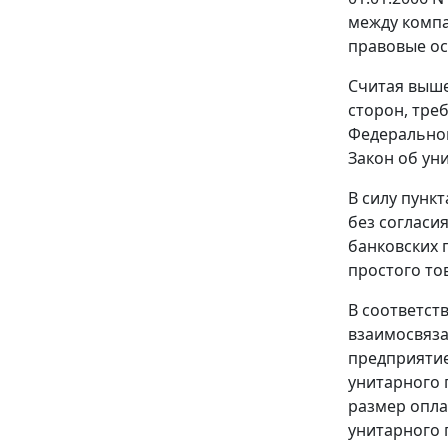
между компа
правовые ос
Считая выше
сторон, тре
Федеральног
Закон
об уни
В силу
пункт
без согласи
банковских 
простого то
В соответст
взаимосвяза
предприятие
унитарного 
размер опла
унитарного 