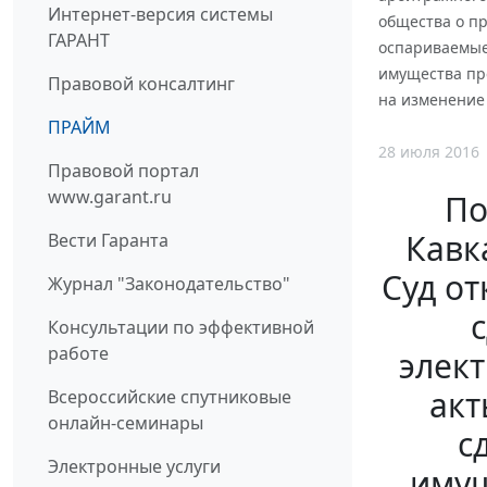
Интернет-версия системы
общества о п
ГАРАНТ
оспариваемые
имущества пр
Правовой консалтинг
на изменение 
ПРАЙМ
28 июля 2016
Правовой портал
www.garant.ru
По
Кавк
Вести Гаранта
Суд о
Журнал "Законодательство"
Консультации по эффективной
работе
элек
акт
Всероссийские спутниковые
онлайн-семинары
с
Электронные услуги
имущ