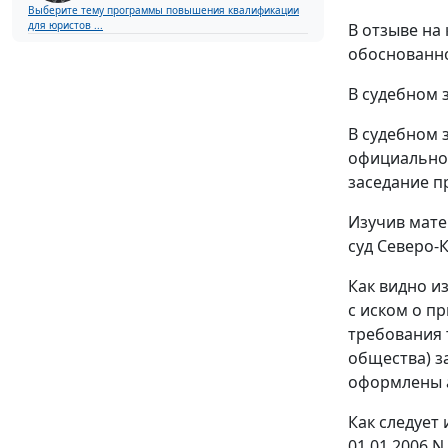
Выберите тему программы повышения квалификации
для юристов ...
В отзыве на
обоснованно
В судебном 
В судебном 
официально
заседание п
Изучив мате
суд Северо-
Как видно и
с иском о п
требования 
общества) з
оформлены а
Как следует
01.01.2006 