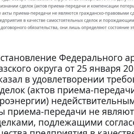
ризнании сделок (актов приема-передачи и компенсации потерь
 акты приема-передачи не являются гражданско-правовыми с
едприятия в качестве самостоятельных сделок и порождающим
договорного обязательства, они лишь определяют состояние эт
становление Федерального ар
азского округа от 25 января 20
тказал в удовлетворении треб
сделок (актов приема-передач
троэнергии) недействительны
ы приема-передачи не являю
делками, подлежащими соглас
ества предприятия в качеств