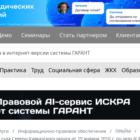
Демо
Семинары
Стать партнером
Клиента
Практика
Труд
Социальная сфера
ЖКХ
Образ
луги
Информационно-правовое обеспечение
ПРАЙМ
суда Северо-Кавказского округа от 25 января 2010 г. по делу N