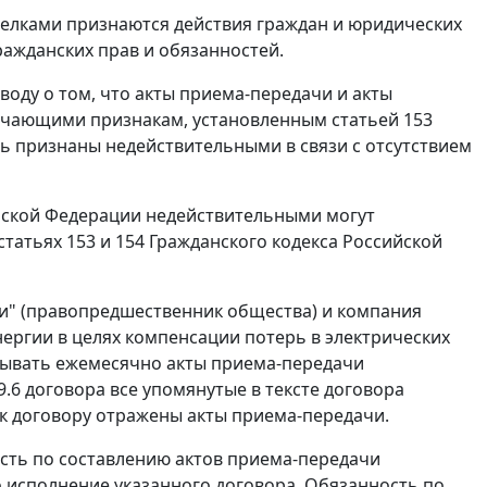
делками признаются действия граждан и юридических
ражданских прав и обязанностей.
оду о том, что акты приема-передачи и акты
вечающими признакам, установленным
статьей 153
ть признаны недействительными в связи с отсутствием
йской Федерации недействительными могут
статьях 153
и
154
Гражданского кодекса Российской
ти" (правопредшественник общества) и компания
энергии в целях компенсации потерь в электрических
сывать ежемесячно акты приема-передачи
у 9.6 договора все упомянутые в тексте договора
к договору отражены акты приема-передачи.
ость по составлению актов приема-передачи
во исполнение указанного договора. Обязанность по