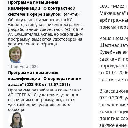
Программа повышения
ОАО "Махачк
квалификации "О контрактной
Махачкала" 
системе в сфере закупок" (44-ФЗ)"
Об актуальных изменениях в КС
арбитражный
узнаете, став участником программы,
приема-пере
разработанной совместно с АО ''СБЕР
А". Слушателям, успешно освоившим
Решением Ар
программу, выдаются удостоверения
установленного образца.
Шестнадцато
Судебные ак
сделками, п
порождающим
11 августа 2026
от 01.01.20
Программа повышения
квалификации "О корпоративном
состояние э
заказе" (223-ФЗ от 18.07.2011)
Программа разработана совместно с
В кассацион
АО ''СБЕР А". Слушателям, успешно
07.10.2009,
освоившим программу, выдаются
соглашениям
удостоверения установленного
образца.
компенсации
понятию сде
заключение 