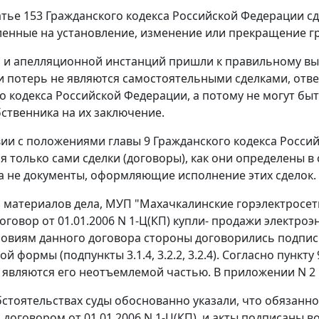
атье 153
Гражданского кодекса Российской Федерации с
ленные на установление, изменение или прекращение г
 и апелляционной инстанций пришли к правильному выв
 потерь не являются самостоятельными сделками, от
о кодекса Российской Федерации, а потому не могут бы
бственника на их заключение.
вии с положениями
главы 9
Гражданского кодекса Росси
я только сами сделки (договоры), как они определены в
а не документы, оформляющие исполнение этих сделок.
з материалов дела, МУП "Махачкалинские горэлектросе
оговор от 01.01.2006 N 1-Ц(КП) купли- продажи электро
словиям данного договора стороны договорились подпи
й формы (подпункты 3.1.4, 3.2.2, 3.2.4). Согласно пункт
являются его неотъемлемой частью. В приложении N 2 
бстоятельствах суды обоснованно указали, что обязанн
 договором от 01.01.2006 N 1-Ц(КП), и акты подписаны 