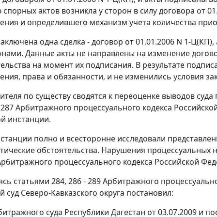
 спорных актов возникла у сторон в силу договора от 0
ния и определившего механизм учета количества прио
аключена одна сделка - договор от 01.01.2006 N 1-Ц(КП)
онами. Данные акты не направлены на изменение догов
тельства на момент их подписания. В результате подпис
ния, права и обязанности, и не изменились условия з
ителя по существу сводятся к переоценке выводов суда 
и
287
Арбитражного процессуального кодекса Российской
й инстанции.
станции полно и всесторонне исследовали представле
ктические обстоятельства. Нарушения процессуальных 
рбитражного процессуального кодекса Российской Феде
уясь
статьями 284
,
286 - 289
Арбитражного процессуально
 суд Северо-Кавказского округа постановил:
итражного суда Республики Дагестан от 03.07.2009 и
по