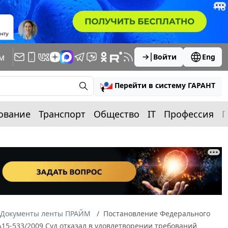
м
Войти
Eng
Перейти в систему ГАРАНТ
ование
Транспорт
Общество
IT
Профессия
П
Документы ленты ПРАЙМ
Постановление Федерального
 А15-533/2009 Суд отказал в удовлетворении требований