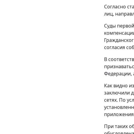
Согласно
ст
лиц, направ
Суды первой
компенсации
Гражданског
согласия со
В соответст
признаватьс
Федерации, 
Как видно и
заключили д
сетях. По у
установленно
приложения 
При таких о
обусловлена