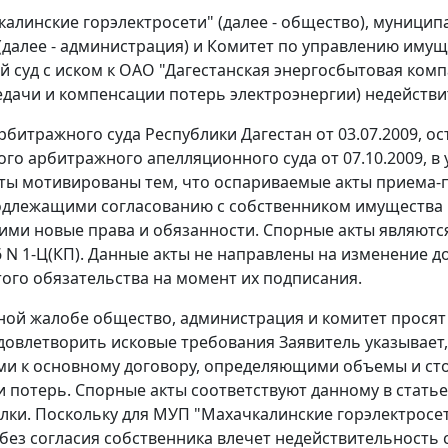
алинские горэлектросети" (далее - общество), муницип
(далее - администрация) и Комитет по управлению имуще
 суд с иском к ОАО "Дагестанская энергосбытовая компа
дачи и компенсации потерь электроэнергии) недейств
битражного суда Республики Дагестан от 03.07.2009, 
го арбитражного апелляционного суда от 07.10.2009, в
ты мотивированы тем, что оспариваемые акты приема-
одлежащими согласованию с собственником имущества п
и новые права и обязанности. Спорные акты являются
06 N 1-Ц(КП). Данные акты не направлены на изменение 
того обязательства на момент их подписания.
ной жалобе общество, администрация и комитет просят 
 удовлетворить исковые требования Заявитель указывае
и к основному договору, определяющими объемы и сто
 потерь. Спорные акты соответствуют данному в
статье
лки. Поскольку для МУП "Махачкалинские горэлектросет
без согласия собственника влечет недействительность 