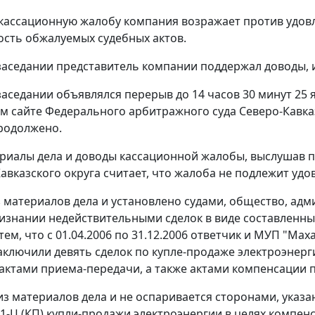
 кассационную жалобу компания возражает против удов
сть обжалуемых судебных актов.
заседании представитель компании поддержал доводы, 
заседании объявлялся перерыв до 14 часов 30 минут 25
м сайте
Федерального арбитражного суда Северо-Кавказ
родолжено.
риалы дела и доводы кассационной жалобы, выслушав 
Кавказского округа считает, что жалоба не подлежит у
з материалов дела и установлено судами, общество, ад
ризнании недействительными сделок в виде составленн
тем, что с 01.04.2006 по 31.12.2006 ответчик и МУП "М
аключили девять сделок по купле-продаже электроэнерг
ктами приема-передачи, а также актами компенсации п
 из материалов дела и не оспаривается сторонами, указ
N 1-Ц (КП) купли-продажи электроэнергии в целях компе