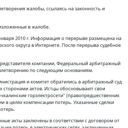
летворения жалобы, ссылаясь на законность и
изложенные в жалобе.
 января 2010 г. Информация о перерыве размещена на
ского округа в Интернете. После перерыва судебное
представителя компании, Федеральный арбитражный
довлетворению по следующим основаниям.
министрация и комитет обратились в арбитражный суд
ых сторонами актов. Истцы обосновывают свои
ахачкалинские горэлектросети" (правопредшественник
ии в целях компенсации потерь. Указанные сделки
отерь.
анные акты заключены в соответствии с договором от
нсации потерь в электрических сетях, заключенным