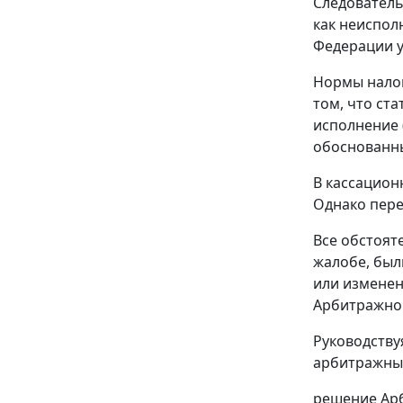
Следователь
как неиспол
Федерации у
Нормы налог
том, что
ста
исполнение 
обоснованн
В кассацион
Однако пере
Все обстоят
жалобе, был
или изменен
Арбитражног
Руководств
арбитражный
решение Арб