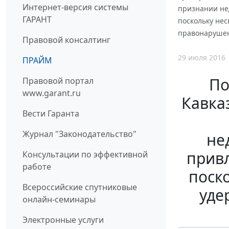
Интернет-версия системы
признании не
ГАРАНТ
поскольку не
правонарушен
Правовой консалтинг
29 июля 2016
ПРАЙМ
По
Правовой портал
www.garant.ru
Кавказ
Вести Гаранта
Журнал "Законодательство"
не
привл
Консультации по эффективной
работе
поск
Всероссийские спутниковые
уде
онлайн-семинары
Электронные услуги