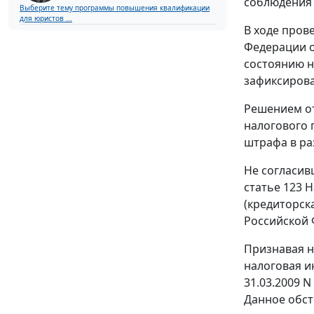
соблюдения 
Выберите тему программы повышения квалификации
для юристов ...
В ходе пров
Федерации о
состоянию н
зафиксировал
Решением от
налогового
штрафа в ра
Не согласив
статье 123
Н
(кредиторск
Российской 
Признавая н
налоговая и
31.03.2009 N
Данное обст