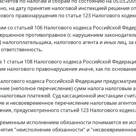
асчетов по налогам и сборам по состоянию на 05.03.200
но, на дату принятия налоговой инспекцией решения от 
гового правонарушения по
статье 123
Налогового кодек
вии со
статьей 106
Налогового кодекса Российской Фед
ершенное противоправное (с нарушением законодательст
) налогоплательщика, налогового агента и иных лиц, за
 ответственность.
а 1 статьи 108
Налогового кодекса Российской Федераци
ие налогового правонарушения иначе, как по основани
алогового кодекса Российской Федерации предусматрив
ние (неполное перечисление) сумм налога налоговым а
налоговых платежей. Суд кассационной инстанции счит
ие и несвоевременное перечисление налоговым агенто
ения, предусмотренного
статьей 123
Налогового кодекс
ременным исполнением обязанности понимается ее исп
нятия "неисполнение обязанности" и "несвоевременное