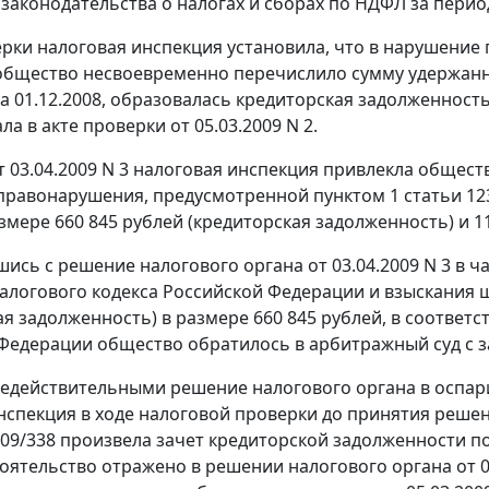
законодательства о налогах и сборах по НДФЛ за период 
ерки налоговая инспекция установила, что в нарушение
бщество несвоевременно перечислило сумму удержанног
а 01.12.2008, образовалась кредиторская задолженность
а в акте проверки от 05.03.2009 N 2.
 03.04.2009 N 3 налоговая инспекция привлекла общест
 правонарушения, предусмотренной
пунктом 1 статьи 12
змере 660 845 рублей (кредиторская задолженность) и 11
шись с решение налогового органа от 03.04.2009 N 3 в 
алогового кодекса Российской Федерации и взыскания
ая задолженность) в размере 660 845 рублей, в соответс
Федерации общество обратилось в арбитражный суд с з
едействительными решение налогового органа в оспарив
нспекция в ходе налоговой проверки до принятия решени
 09/338 произвела зачет кредиторской задолженности по 
оятельство отражено в решении налогового органа от 03