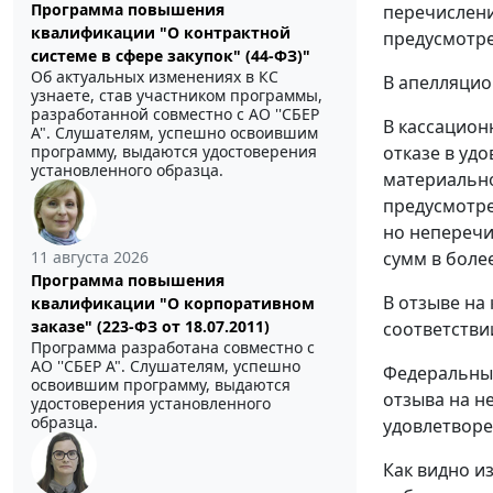
Программа повышения
перечислени
квалификации "О контрактной
предусмотр
системе в сфере закупок" (44-ФЗ)"
Об актуальных изменениях в КС
В апелляцио
узнаете, став участником программы,
разработанной совместно с АО ''СБЕР
В кассацион
А". Слушателям, успешно освоившим
отказе в уд
программу, выдаются удостоверения
установленного образца.
материально
предусмотр
но неперечи
сумм в боле
11 августа 2026
Программа повышения
В отзыве на
квалификации "О корпоративном
заказе" (223-ФЗ от 18.07.2011)
соответстви
Программа разработана совместно с
АО ''СБЕР А". Слушателям, успешно
Федеральный
освоившим программу, выдаются
отзыва на н
удостоверения установленного
образца.
удовлетвор
Как видно и