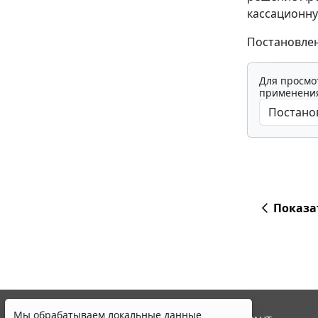
кассационну
Постановлен
Для просмо
применения
Показа
Мы обрабатываем локальные данные