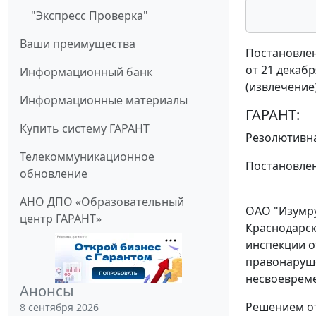
"Экспресс Проверка"
Ваши преимущества
Постановлен
от 21 декабр
Информационный банк
(извлечение
Информационные материалы
ГАРАНТ:
Купить систему ГАРАНТ
Резолютивна
Телекоммуникационное
Постановлен
обновление
АНО ДПО «Образовательный
ОАО "Изумру
центр ГАРАНТ»
Краснодарск
инспекции о
правонаруш
несвоевреме
Анонсы
Решением от
8 сентября 2026