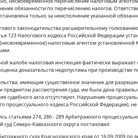
но, несвоевременное перечисление налоговым агентом
нение обязанности по перечислению налогов. Ответств
становлена только за неисполнение указанной обязанн
ового законодательства расширительному толкованию 
тья 123
Налогового кодекса Российской Федерации уста
(несвоевременное) налоговым агентом установленной
ыми.
ной жалобе налоговая инспекция фактически выражает с
оценка доказательств недопустима при производстве п
ельства, имеющие существенное значение для разрешен
и предметом рассмотрения суда, им была дана правиль
ия судебного акта отсутствуют. Нарушения процессуаль
о процессуального кодекса Российской Федерации), не
уясь
статьями 274
,
286 - 289
Арбитражного процессуально
 суд Северо-Кавказского округа постановил:
итражного суда Краснодарского края от 16.09.2009 по де