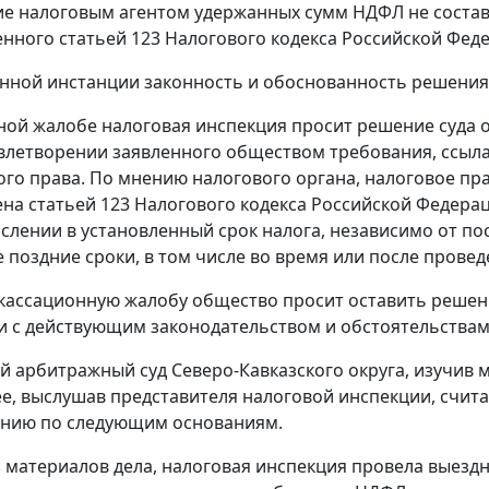
е налоговым агентом удержанных сумм НДФЛ не состав
енного
статьей 123
Налогового кодекса Российской Фед
нной инстанции законность и обоснованность решения 
ной жалобе налоговая инспекция просит решение суда о
овлетворении заявленного обществом требования, ссыл
го права. По мнению налогового органа, налоговое пр
ена
статьей 123
Налогового кодекса Российской Федерац
слении в установленный срок налога, независимо от п
е поздние сроки, в том числе во время или после прове
 кассационную жалобу общество просит оставить решени
и с действующим законодательством и обстоятельствам
 арбитражный суд Северо-Кавказского округа, изучив 
ее, выслушав представителя налоговой инспекции, счита
ению по следующим основаниям.
з материалов дела, налоговая инспекция провела выез