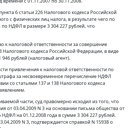
времени с 01.11.2007 по 30.11.2008.
пункта 6 статьи 226
Налогового кодекса Российской
о с физических лиц налога, в результате чего по
 по НДФЛ в размере 3 304 227 рублей, что
во к налоговой ответственности за совершение
3
Налогового кодекса Российской Федерации, в виде
 946 рублей (налоговый агент).
части привлечения к налоговой ответственности по
 штрафа за несвоевременное перечисление НДФЛ
твии со
статьями 137
и
138
Налогового кодекса
аявлением.
аемой части, суд правомерно исходил из того, что
я от 03.04.2009 N 3 на основании письма общества от
НДФЛ на 01.12.2008 года в сумме 3 304 227 рублей.
.04.2009 N 3, подтверждается справкой N 15938 о