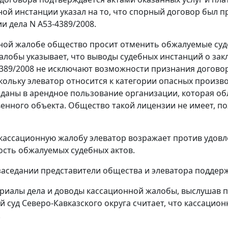
ой инстанции указал на то, что спорный договор был 
и дела N А53-4389/2008.
ной жалобе общество просит отменить обжалуемые суде
алобы указывает, что выводы судебных инстанций о за
4389/2008 не исключают возможности признания договор
кольку элеватор относится к категории опасных произв
сданы в арендное пользование организации, которая об
енного объекта. Общество такой лицензии не имеет, п
 кассационную жалобу элеватор возражает против удовл
сть обжалуемых судебных актов.
заседании представители общества и элеватора поддерж
риалы дела и доводы кассационной жалобы, выслушав п
 суд Северо-Кавказского округа считает, что кассаци
.