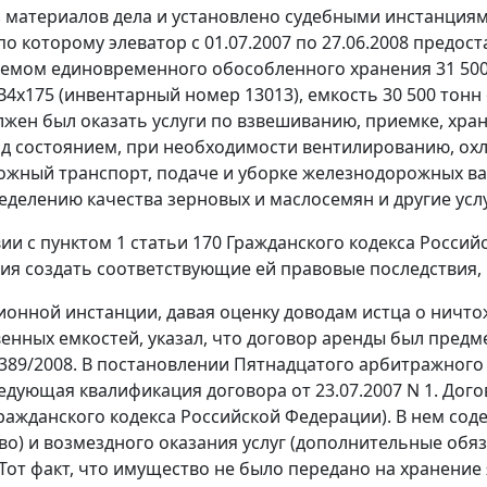
з материалов дела и установлено судебными инстанциям
 по которому элеватор с 01.07.2007 по 27.06.2008 предо
емом единовременного обособленного хранения 31 500 то
В4х175 (инвентарный номер 13013), емкость 30 500 тонн
лжен был оказать услуги по взвешиванию, приемке, хр
д состоянием, при необходимости вентилированию, охл
жный транспорт, подаче и уборке железнодорожных ва
ределению качества зерновых и маслосемян и другие услу
вии с
пунктом 1 статьи 170
Гражданского кодекса Российс
ия создать соответствующие ей правовые последствия, 
ионной инстанции, давая оценку доводам истца о ничто
енных емкостей, указал, что договор аренды был пред
4389/2008. В постановлении Пятнадцатого арбитражного 
ледующая квалификация договора от 23.07.2007 N 1. Дог
ражданского кодекса Российской Федерации). В нем сод
во) и возмездного оказания услуг (дополнительные обя
Тот факт, что имущество не было передано на хранение