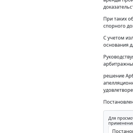
доказательс
При таких о
спорного до
С учетом из
основания д
Руководств
арбитражный
решение Арб
апелляционно
удовлетворе
Постановлен
Для просмо
применения