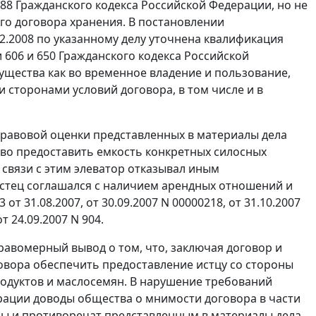
888
Гражданского кодекса Российской Федерации, но не
о договора хранения. В постановлении
2.2008 по указанному делу уточнена квалификация
и 606
и
650
Гражданского кодекса Российской
щества как во временное владение и пользование,
и сторонами условий договора, в том числе и в
правовой оценки представленных в материалы дела
ство предоставить емкость конкретных силосных
 связи с этим элеватор отказывал иным
стец соглашался с наличием арендных отношений и
т 31.08.2007, от 30.09.2007 N 00000218, от 31.10.2007
 24.09.2007 N 904.
авомерный вывод о том, что, заключая договор и
овора обеспечить предоставление истцу со стороны
родуктов и маслосемян. В нарушение требований
ации доводы общества о мнимости договора в части
ы и противоречат представленным в материалы дела