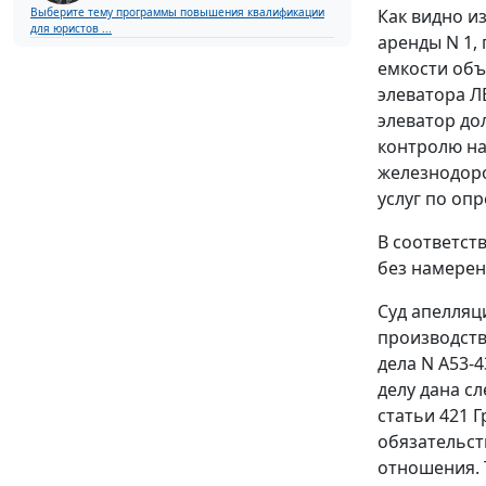
Как видно и
Выберите тему программы повышения квалификации
для юристов ...
аренды N 1,
емкости объ
элеватора Л
элеватор до
контролю на
железнодоро
услуг по оп
В соответст
без намерен
Суд апелляц
производств
дела N А53-
делу дана с
статьи 421
Г
обязательст
отношения. 