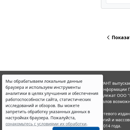
Показа
Мы обрабатываем локальные данные
© ООО "НПП "ГАРАНТ-СЕРВИС", 2026. Система ГАРАНТ выпускае
браузера и используем инструменты
участниками Российской ассоциации правовой информации Г
аналитики в целях улучшения и обеспечения
Все права на материалы сайта ГАРАНТ.РУ принадлежат ООО "
работоспособности сайта, статистических
Полное или частичное воспроизведение материалов возможн
исследований и обзоров. Вы можете
Правила использования портала.
запретить обработку указанных данных в
Портал ГАРАНТ.РУ зарегистрирован в качестве сетевого изда
настройках браузера. Пожалуйста,
надзору в сфере связи,информационных технологий и массо
ознакомьтесь с условиями их обработки
.
(Роскомнадзором), Эл № ФС77-58365 от 18 июня 2014 года.