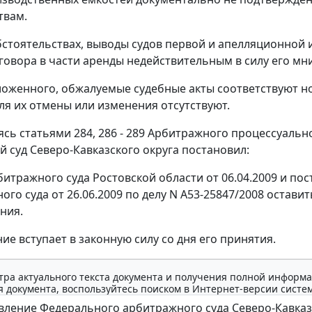
твам.
бстоятельствах, выводы судов первой и апелляционной 
говора в части аренды недействительным в силу его м
ложенного, обжалуемые судебные акты соответствуют н
ля их отмены или изменения отсутствуют.
уясь
статьями 284
,
286 - 289
Арбитражного процессуально
 суд Северо-Кавказского округа постановил:
итражного суда Ростовской области от 06.04.2009 и п
го суда от 26.06.2009 по делу N А53-25847/2008 оставит
ния.
ие вступает в законную силу со дня его принятия.
тра актуального текста документа и получения полной информа
 документа, воспользуйтесь поиском в Интернет-версии систе