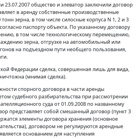
и 23.07.2007 общество и элеватор заключили договор
ставляет в аренду собственные производственные
нн зерна, в том числе силосные корпуса N 1, 2 и 3
 согласно паспорту объекта. По указанному договору
анению, в том числе технологическому перемещению,
аждению зерна, отгрузке на автомобильный или
гонов на подъездном пути необщего пользования,
ги.
кой Федерации сделка, совершенная лишь для вида,
ничтожна (мнимая сделка).
жности спорного договора в части аренды
метом судебного разбирательства при рассмотрении
апелляционного суда от 01.09.2008 по названному
овор представляет собой смешанный договор (
пункт 3
ержатся элементы договора хранения (основное
зательства), договором не регулируются арендные
 является основанием для наступления