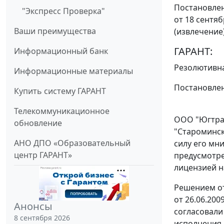
Постановлен
"Экспресс Проверка"
от 18 сентяб
Ваши преимущества
(извлечение
ГАРАНТ:
Информационный банк
Резолютивна
Информационные материалы
Постановлен
Купить систему ГАРАНТ
Телекоммуникационное
ООО "Югтран
обновление
"Староминск
АНО ДПО «Образовательный
силу его мн
центр ГАРАНТ»
предусмотре
лицензией н
Решением от
от 26.06.20
Анонсы
согласовали
8 сентября 2026
исполнения 