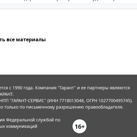
ть все материалы
тся с 1990 года. Компания "Гарант" и ее партнеры являются
АРАНТ.
НПП "ГАРАНТ-СЕРВИС" (ИНН 7718013048, ОГРН 1027700495745).
о только по письменному разрешению правообладателя.
ния Федеральной службой по
16+
вых коммуникаций