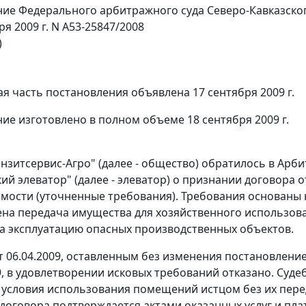
ие Федерального арбитражного суда Северо-Кавказског
ря 2009 г. N А53-25847/2008
)
я часть постановления объявлена 17 сентября 2009 г.
ие изготовлено в полном объеме 18 сентября 2009 г.
зитсервис-Агро" (далее - общество) обратилось в Арби
ий элеватор" (далее - элеватор) о признании договора о
имости (уточненные требования). Требования основаны 
на передача имущества для хозяйственного использован
а эксплуатацию опасных производственных объектов.
 06.04.2009, оставленным без изменения постановлени
09, в удовлетворении исковых требований отказано. Суд
 условия использования помещений истцом без их пере
договора подтверждается актами оказанных услуг и пла