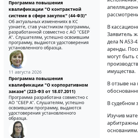
Программа повышения
апелляционн
квалификации "О контрактной
рассмотрени
системе в сфере закупок" (44-ФЗ)"
Об актуальных изменениях в КС
В кассацион
узнаете, став участником программы,
разработанной совместно с АО ''СБЕР
Заявитель ж
А". Слушателям, успешно освоившим
дела N А53-
программу, выдаются удостоверения
установленного образца.
аренды. Пос
могут быть 
производств
имущества.
11 августа 2026
Программа повышения
В отзыве на
квалификации "О корпоративном
обоснованно
заказе" (223-ФЗ от 18.07.2011)
Программа разработана совместно с
АО ''СБЕР А". Слушателям, успешно
В судебном 
освоившим программу, выдаются
удостоверения установленного
Изучив мате
образца.
арбитражный
основаниям