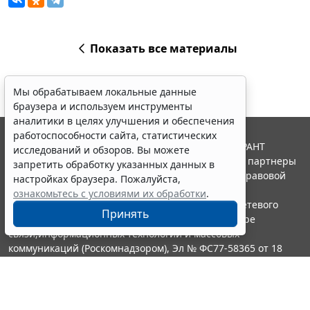
Показать все материалы
Мы обрабатываем локальные данные
браузера и используем инструменты
аналитики в целях улучшения и обеспечения
работоспособности сайта, статистических
© ООО "НПП "ГАРАНТ-СЕРВИС", 2026. Система ГАРАНТ
исследований и обзоров. Вы можете
выпускается с 1990 года. Компания "Гарант" и ее партнеры
запретить обработку указанных данных в
являются участниками Российской ассоциации правовой
настройках браузера. Пожалуйста,
информации ГАРАНТ.
ознакомьтесь с условиями их обработки
.
Портал ГАРАНТ.РУ зарегистрирован в качестве сетевого
Принять
издания Федеральной службой по надзору в сфере
связи,информационных технологий и массовых
коммуникаций (Роскомнадзором), Эл № ФС77-58365 от 18
июня 2014 года.
16+