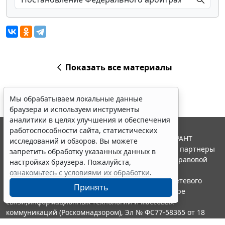
Показать все материалы
Мы обрабатываем локальные данные
браузера и используем инструменты
аналитики в целях улучшения и обеспечения
работоспособности сайта, статистических
© ООО "НПП "ГАРАНТ-СЕРВИС", 2026. Система ГАРАНТ
исследований и обзоров. Вы можете
выпускается с 1990 года. Компания "Гарант" и ее партнеры
запретить обработку указанных данных в
являются участниками Российской ассоциации правовой
настройках браузера. Пожалуйста,
информации ГАРАНТ.
ознакомьтесь с условиями их обработки
.
Портал ГАРАНТ.РУ зарегистрирован в качестве сетевого
Принять
издания Федеральной службой по надзору в сфере
связи,информационных технологий и массовых
коммуникаций (Роскомнадзором), Эл № ФС77-58365 от 18
июня 2014 года.