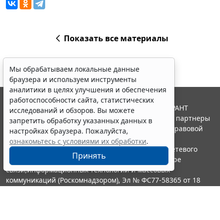
Показать все материалы
Мы обрабатываем локальные данные
браузера и используем инструменты
аналитики в целях улучшения и обеспечения
работоспособности сайта, статистических
© ООО "НПП "ГАРАНТ-СЕРВИС", 2026. Система ГАРАНТ
исследований и обзоров. Вы можете
выпускается с 1990 года. Компания "Гарант" и ее партнеры
запретить обработку указанных данных в
являются участниками Российской ассоциации правовой
настройках браузера. Пожалуйста,
информации ГАРАНТ.
ознакомьтесь с условиями их обработки
.
Портал ГАРАНТ.РУ зарегистрирован в качестве сетевого
Принять
издания Федеральной службой по надзору в сфере
связи,информационных технологий и массовых
коммуникаций (Роскомнадзором), Эл № ФС77-58365 от 18
июня 2014 года.
16+