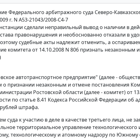
ие Федерального арбитражного суда Северо-Кавказског
009 г. N А53-21043/2008-С4-7
нстанции сделали неправильный вывод о наличии в дей
става правонарушения и необоснованно отказали в уд
поэтому судебные акты надлежит отменить, а оспаривае
ие комитета от 14.10.2008 N 806 признать незаконным 
)
вское автотранспортное предприятие" (далее - обществ
м о признании незаконным и отмене постановления Ко
министрации Ростовской области (далее - комитет) от 1
ости по
статье 8.41
Кодекса Российской Федерации об а
 рублей штрафа.
м суда к участию в деле в качестве третьего лица, не
ьное территориальное управление технологического и
ому, технологическому и атомному надзору по Южному ф