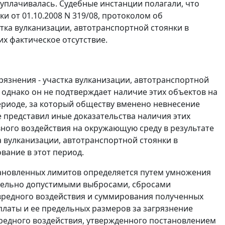
 уплачивалась. Судебные инстанции полагали, что
 от 01.10.2008 N 319/08, протоколом об
тка вулканизации, автотранспортной стоянки в
их фактическое отсутствие.
рязнения - участка вулканизации, автотранспортной
8, однако он не подтверждает наличие этих объектов на
(в периоде, за который обществу вменено невнесение
е представил иные доказательства наличия этих
ного воздействия на окружающую среду в результате
а вулканизации, автотранспортной стоянки в
рование в этот период.
тановленных лимитов определяется путем умножения
дельно допустимыми выбросами, сбросами
вредного воздействия и суммирования полученных
латы и ее предельных размеров за загрязнение
редного воздействия, утвержденного
постановлением