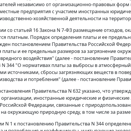
телей независимо от организационно-правовых форм и
местные предприятия с участием иностранных юридичес
изводственно-хозяйственной деятельности на террито
вии со
статьей 16
Закона N 7-ФЗ размещение отходов, о
ется платным.
Порядок
определения платы и ее предель
ржден
постановлением
Правительства Российской Федера
 платы и ее предельных размеров за загрязнение окр
 вредного воздействия" (далее -
постановление
Правител
03 N 344 "О нормативах платы за выбросы в атмосферн
и источниками, сбросы загрязняющих веществ в пове
изводства и потребления" (далее -
постановление
Правит
становления Правительства N 632 указано, что утверж
 организации, иностранные юридические и физические
Российской Федерации, связанные с природопользовани
 на окружающую природную среду, в том числе за разм
и N 1
к постановлению Правительства N 344 определен
а и потребления и коэффициенты, учитывающие эколог