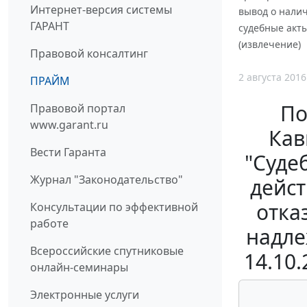
Интернет-версия системы
вывод о налич
ГАРАНТ
судебные акты
(извлечение)
Правовой консалтинг
2 августа 2016
ПРАЙМ
По
Правовой портал
www.garant.ru
Кав
Вести Гаранта
"Суде
Журнал "Законодательство"
дейс
отка
Консультации по эффективной
работе
надле
Всероссийские спутниковые
14.10
онлайн-семинары
Электронные услуги