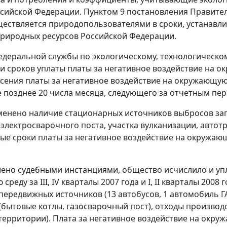
ссийской Федерации.
Пунктом 9
постановления Правител
ществляется природопользователями в сроки, устанав
природных ресурсов Российской Федерации.
деральной службы по экологическому, технологическому
и сроков уплаты платы за негативное воздействие на о
есения платы за негативное воздействие на окружающую
не позднее 20 числа месяца, следующего за отчетным пе
енено наличие стационарных источников выбросов за
о-электросварочного поста, участка вулканизации, автот
е сроки платы за негативное воздействие на окружающую с
лено судебными инстанциями, общество исчислило и упл
реду за III, IV кварталы 2007 года и I, II кварталы 200
передвижных источников (13 автобусов, 1 автомобиль Г
(бытовые котлы, газосварочный пост), отходы производс
 территории). Плата за негативное воздействие на окру