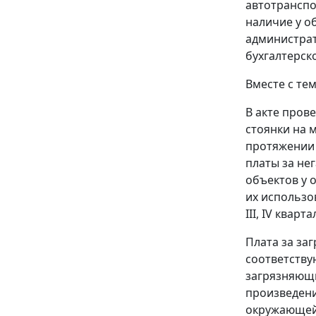
автотранспо
наличие у о
администрат
бухгалтерск
Вместе с те
В акте пров
стоянки на м
протяжении I
платы за не
объектов у 
их использо
III, IV квар
Плата за за
соответству
загрязняющи
произведени
окружающей 