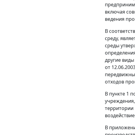
предпринима
включая сов
ведения про
В соответст
среду, явля
среды утве
определения
другие виды
от 12.06.20
передвижным
отходов про
В
пункте 1
по
учреждения,
территории 
воздействие
В
приложени
производств