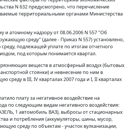
ьства N 632 предусмотрено, что перечисление
ливаемые территориальными органами Министерства
 и атомному надзору от 08.06.2006 N 557 "Об
кружающую среду" (далее -
Приказ
N 557) установлено,
 среду, подлежащей уплате по итогам отчетного
риодом, под которым понимается квартал.
грязняющих веществ в атмосферный воздух (бытовых
ранспортной стоянки) и невнесение по ним в
реду в III, IV кварталах 2007 года и I, II кварталах
атило плату за негативное воздействие на
8 года по следующим видам негативного воздействия:
АЗЕЛЬ, 1 автомобиль ВАЗ), выбросы от стационарных
тва и потребления (аккумуляторы, шины, мусор,
жающую среду по объектам - участок вулканизации,