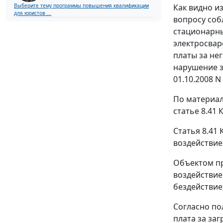
Как видно и
Выберите тему программы повышения квалификации
для юристов ...
вопросу соб
стационарны
электросвар
платы за нег
нарушение з
01.10.2008 N
По материал
статье 8.41
К
Статья 8.41
К
воздействие
Объектом пр
воздействие
бездействие
Согласно п
плата за за