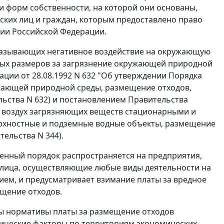
 форм собственности, на которой они основаны,
ких лиц и граждан, которым предоставлено право
рии Российской Федерации.
казывающих негативное воздействие на окружающую
ных размеров за загрязнение окружающей природной
ции от 28.08.1992 N 632 "Об утверждении
Порядка
ужающей природной среды, размещение отходов,
ьства N 632) и
постановлением
Правительства
ый воздух загрязняющих веществ стационарными и
рхностные и подземные водные объекты, размещение
ельства N 344).
денный порядок распространяется на предприятия,
 лица, осуществляющие любые виды деятельности на
ем, и предусматривает взимание платы за вредное
ещение отходов.
ы нормативы платы за размещение отходов
ические факторы по территориям экономических