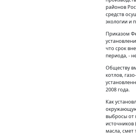
районов Ро
средств осу
экологии и 
Приказом
Фе
установлени
что срок вн
периода, - 
Обществу вм
котлов, газ
установленны
2008 года.
Как установ
окружающую с
выбросы от 
источников 
масла, смет