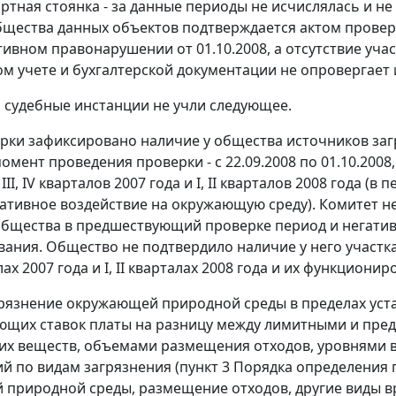
ртная стоянка - за данные периоды не исчислялась и не
бщества данных объектов подтверждается актом проверки
ивном правонарушении от 01.10.2008, а отсутствие учас
ом учете и бухгалтерской документации не опровергает 
м судебные инстанции не учли следующее.
ерки зафиксировано наличие у общества источников заг
омент проведения проверки - с 22.09.2008 по 01.10.200
II, IV кварталов 2007 года и I, II кварталов 2008 года 
гативное воздействие на окружающую среду). Комитет н
общества в предшествующий проверке период и негатив
вания. Общество не подтвердило наличие у него участк
талах 2007 года и I, II кварталах 2008 года и их функциони
грязнение окружающей природной среды в пределах ус
ющих ставок платы на разницу между лимитными и пре
х веществ, объемами размещения отходов, уровнями 
й по видам загрязнения (
пункт 3
Порядка определения п
природной среды, размещение отходов, другие виды в