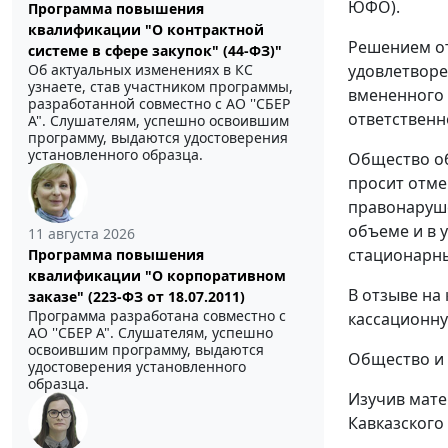
ЮФО).
Программа повышения
квалификации "О контрактной
Решением от
системе в сфере закупок" (44-ФЗ)"
удовлетворе
Об актуальных изменениях в КС
узнаете, став участником программы,
вмененного 
разработанной совместно с АО ''СБЕР
ответственн
А". Слушателям, успешно освоившим
программу, выдаются удостоверения
установленного образца.
Общество об
просит отме
правонаруше
объеме и в 
11 августа 2026
стационарны
Программа повышения
квалификации "О корпоративном
В отзыве на
заказе" (223-ФЗ от 18.07.2011)
Программа разработана совместно с
кассационну
АО ''СБЕР А". Слушателям, успешно
освоившим программу, выдаются
Общество и 
удостоверения установленного
образца.
Изучив мате
Кавказского