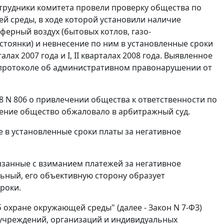
 сотрудники комитета провели проверку общества по
й среды, в ходе которой установили наличие
ерный воздух (бытовых котлов, газо-
стоянки) и невнесение по ним в установленные сроки
лах 2007 года и I, II кварталах 2008 года. Выявленное
и протоколе об административном правонарушении от
8 N 806 о привлечении общества к ответственности по
ление общество обжаловало в арбитражный суд.
 в установленные сроки платы за негативное
занные с взиманием платежей за негативное
ьный, его объективную сторону образует
роки.
Об охране окружающей среды" (далее -
Закон
N 7-ФЗ)
 учреждений, организаций и индивидуальных