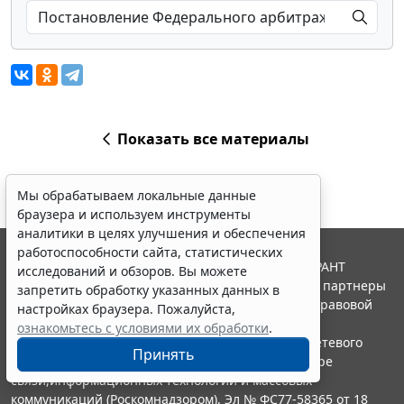
Показать все материалы
Мы обрабатываем локальные данные
браузера и используем инструменты
аналитики в целях улучшения и обеспечения
работоспособности сайта, статистических
© ООО "НПП "ГАРАНТ-СЕРВИС", 2026. Система ГАРАНТ
исследований и обзоров. Вы можете
выпускается с 1990 года. Компания "Гарант" и ее партнеры
запретить обработку указанных данных в
являются участниками Российской ассоциации правовой
настройках браузера. Пожалуйста,
информации ГАРАНТ.
ознакомьтесь с условиями их обработки
.
Портал ГАРАНТ.РУ зарегистрирован в качестве сетевого
Принять
издания Федеральной службой по надзору в сфере
связи,информационных технологий и массовых
коммуникаций (Роскомнадзором), Эл № ФС77-58365 от 18